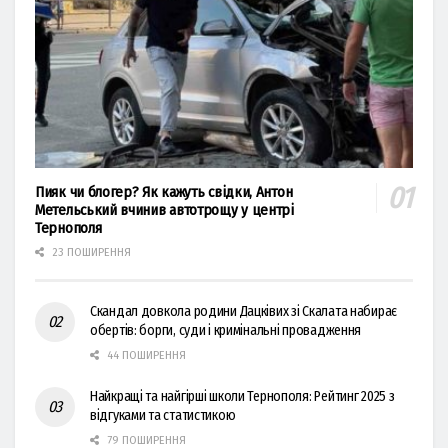
Пияк чи блогер? Як кажуть свідки, Антон
Метельський вчинив автотрощу у центрі
Тернополя
23 ПОШИРЕННЯ
Скандал довкола родини Дацківих зі Скалата набирає
обертів: борги, суди і кримінальні провадження
44 ПОШИРЕННЯ
Найкращі та найгірші школи Тернополя: Рейтинг 2025 з
відгуками та статистикою
79 ПОШИРЕННЯ