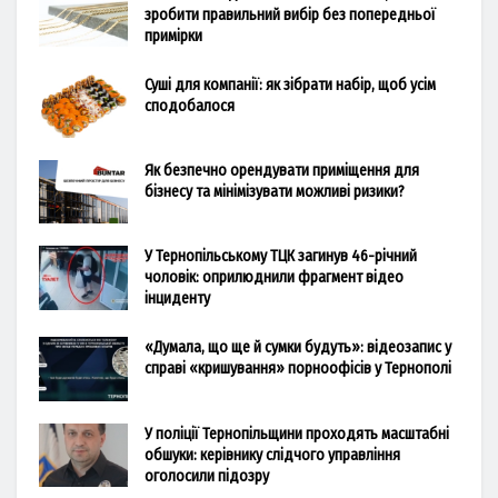
зробити правильний вибір без попередньої
примірки
Суші для компанії: як зібрати набір, щоб усім
сподобалося
Як безпечно орендувати приміщення для
бізнесу та мінімізувати можливі ризики?
У Тернопільському ТЦК загинув 46-річний
чоловік: оприлюднили фрагмент відео
інциденту
«Думала, що ще й сумки будуть»: відеозапис у
справі «кришування» порноофісів у Тернополі
У поліції Тернопільщини проходять масштабні
обшуки: керівнику слідчого управління
оголосили підозру