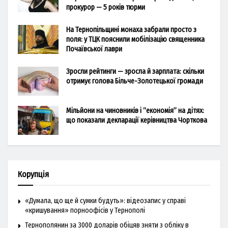
прокурор — 5 років тюрми
На Тернопільщині монаха забрали просто з
поля: у ТЦК пояснили мобілізацію священника
Почаївської лаври
Зросли рейтинги — зросла й зарплата: скільки
отримує голова Більче-Золотецької громади
Мільйони на чиновників і “економія” на дітях:
що показали декларації керівництва Чорткова
Корупція
«Думала, що ще й сумки будуть»: відеозапис у справі
«кришування» порноофісів у Тернополі
Тернополянин за 3000 доларів обіцяв зняти з обліку в