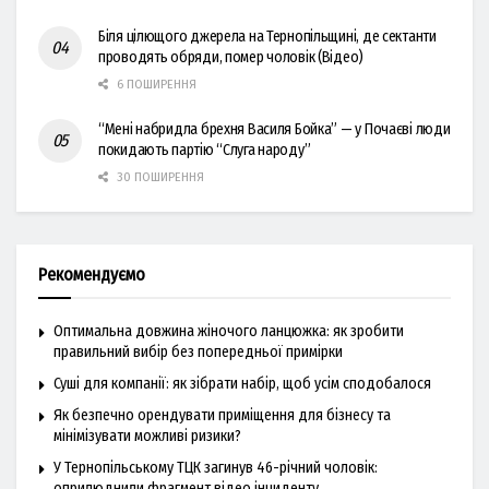
Біля цілющого джерела на Тернопільщині, де сектанти
проводять обряди, помер чоловік (Відео)
6 ПОШИРЕННЯ
“Мені набридла брехня Василя Бойка” — у Почаєві люди
покидають партію “Слуга народу”
30 ПОШИРЕННЯ
Рекомендуємо
Оптимальна довжина жіночого ланцюжка: як зробити
правильний вибір без попередньої примірки
Суші для компанії: як зібрати набір, щоб усім сподобалося
Як безпечно орендувати приміщення для бізнесу та
мінімізувати можливі ризики?
У Тернопільському ТЦК загинув 46-річний чоловік:
оприлюднили фрагмент відео інциденту