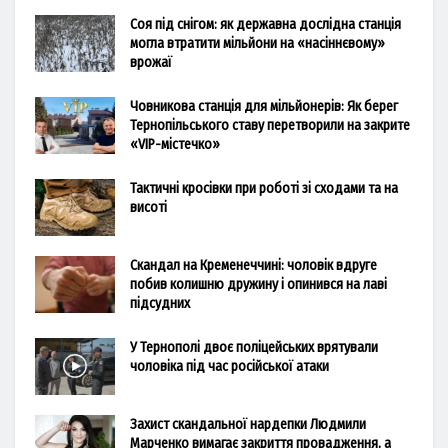
Соя під снігом: як державна дослідна станція
могла втратити мільйони на «насіннєвому»
врожаї
Човникова станція для мільйонерів: Як берег
Тернопільського ставу перетворили на закрите
«VIP-містечко»
Тактичні кросівки при роботі зі сходами та на
висоті
Скандал на Кременеччині: чоловік вдруге
побив колишню дружину і опинився на лаві
підсудних
У Тернополі двоє поліцейських врятували
чоловіка під час російської атаки
Захист скандальної нардепки Людмили
Марченко вимагає закриття провадження, а