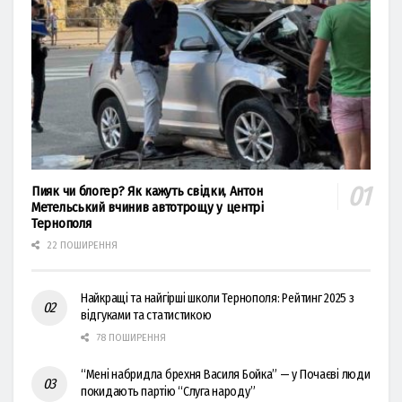
Пияк чи блогер? Як кажуть свідки, Антон
Метельський вчинив автотрощу у центрі
Тернополя
22 ПОШИРЕННЯ
Найкращі та найгірші школи Тернополя: Рейтинг 2025 з
відгуками та статистикою
78 ПОШИРЕННЯ
“Мені набридла брехня Василя Бойка” — у Почаєві люди
покидають партію “Слуга народу”