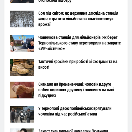
оголосили підозру
Соя під снігом: як державна дослідна станція
могла втратити мільйони на «насіннєвому»
врожаї
Човникова станція для мільйонерів: Як берег
Тернопільського ставу перетворили на закрите
«VIP-містечко»
Тактичні кросівки при роботі зі сходами та на
висоті
Скандал на Кременеччині: чоловік вдруге
побив колишню дружину і опинився на лаві
підсудних
У Тернополі двоє поліцейських врятували
чоловіка під час російської атаки
Захист скандальної нардепки Людмили