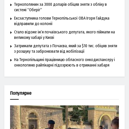
Тернополянин за 3000 доларів обіцяв зняти з обліку в
системі “Оберіг”
Ексзаступника голови Тернопільської ОВА Ігоря Гайдука
відправили до колонії
Стало відоме ім’я почаївського депутата, якого піймали на
великому хабарі у Києві
Затримали депутата з Почаєва, який за $10 тис. обіцяв зняти
з розшуку та забронювати від мобілізації
На Тернопільщині працівницю обласного онкодиспансеру і
онкологиню райлікарні підозрюють в отриманні хабаря
Популярне