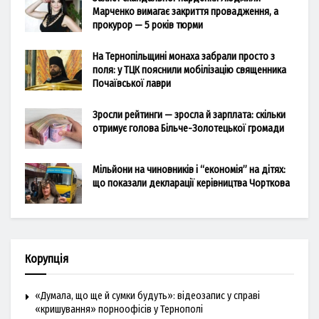
Марченко вимагає закриття провадження, а
прокурор — 5 років тюрми
На Тернопільщині монаха забрали просто з
поля: у ТЦК пояснили мобілізацію священника
Почаївської лаври
Зросли рейтинги — зросла й зарплата: скільки
отримує голова Більче-Золотецької громади
Мільйони на чиновників і “економія” на дітях:
що показали декларації керівництва Чорткова
Корупція
«Думала, що ще й сумки будуть»: відеозапис у справі
«кришування» порноофісів у Тернополі