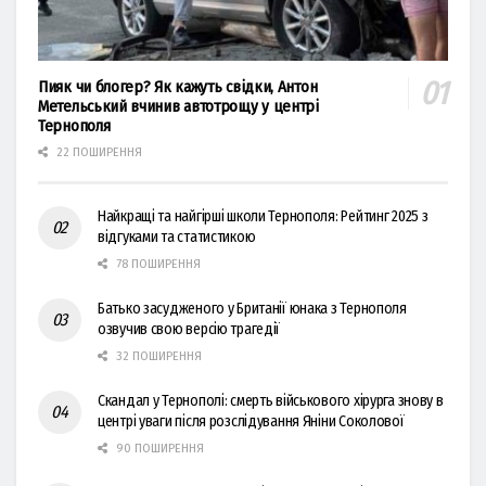
Пияк чи блогер? Як кажуть свідки, Антон
Метельський вчинив автотрощу у центрі
Тернополя
22 ПОШИРЕННЯ
Найкращі та найгірші школи Тернополя: Рейтинг 2025 з
відгуками та статистикою
78 ПОШИРЕННЯ
Батько засудженого у Британії юнака з Тернополя
озвучив свою версію трагедії
32 ПОШИРЕННЯ
Скандал у Тернополі: смерть військового хірурга знову в
центрі уваги після розслідування Яніни Соколової
90 ПОШИРЕННЯ