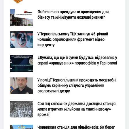
Як безпечно орендувати приміщення для
бізнесу та мінімізувати можливі ризики?
У Тернопільському ТЦК загинув 46-річний
чоловік: оприлюднили фрагмент відео
інциденту
«Думала, що ще й сумки будуть»: відеозапис у
справі «кришування» порноофісів у Тернополі
У поліції Тернопільщини проходять масштабні
обшуки: керівнику слідчого управління
оголосили підозру
Соя під снігом: як державна дослідна станція
могла втратити мільйони на «насіннєвому»
врожаї
Човникова станція для мільйонерів: Як берег