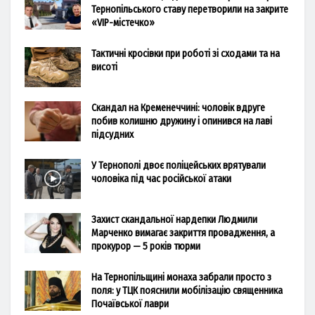
Тернопільського ставу перетворили на закрите
«VIP-містечко»
Тактичні кросівки при роботі зі сходами та на
висоті
Скандал на Кременеччині: чоловік вдруге
побив колишню дружину і опинився на лаві
підсудних
У Тернополі двоє поліцейських врятували
чоловіка під час російської атаки
Захист скандальної нардепки Людмили
Марченко вимагає закриття провадження, а
прокурор — 5 років тюрми
На Тернопільщині монаха забрали просто з
поля: у ТЦК пояснили мобілізацію священника
Почаївської лаври