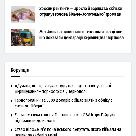
Зросли рейтинги — зросла й зарплата: скільки
отримує голова Більче-Золотецької громади
Мільйони на чиновників і “економія” на дітях:
що показали декларації керівництва Чорткова
Корупція
«Думала, що ще й сумки будуть»: відеозапис у справі
«кришування» порноофісів у Тернополі
Тернополянин за 3000 доларів обіцяв зняти з обліку в
системі “Оберіг”
Ексзаступника голови Тернопільської ОВА Ігоря Гайдука
відправили до колонії
Стало відоме ім’я почаївського депутата, якого піймали на
великому хабарі у Києві