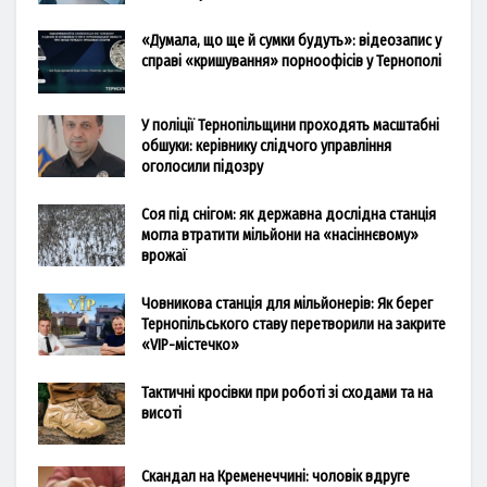
«Думала, що ще й сумки будуть»: відеозапис у
справі «кришування» порноофісів у Тернополі
У поліції Тернопільщини проходять масштабні
обшуки: керівнику слідчого управління
оголосили підозру
Соя під снігом: як державна дослідна станція
могла втратити мільйони на «насіннєвому»
врожаї
Човникова станція для мільйонерів: Як берег
Тернопільського ставу перетворили на закрите
«VIP-містечко»
Тактичні кросівки при роботі зі сходами та на
висоті
Скандал на Кременеччині: чоловік вдруге