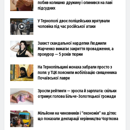
побив колишню дружину і опинився на лаві
підсудних
У Тернополі двоє поліцейських врятували
чоловіка під час російської атаки
Захист скандальної нардепки Людмили
Марченко вимагає закриття провадження, а
прокурор — 5 років тюрми
На Тернопільщині монаха забрали просто з
поля: у ТЦК пояснили мобілізацію священника
Почаївської лаври
Зросли рейтинги — зросла й зарплата: скільки
отримує голова Більче-Золотецької громади
Мільйони на чиновників і “економія” на дітях:
що показали декларації керівництва Чорткова