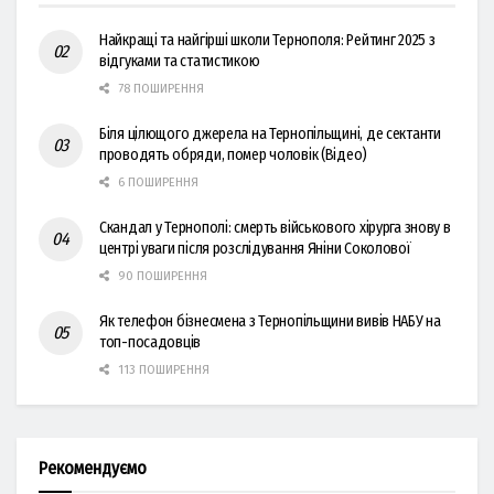
Найкращі та найгірші школи Тернополя: Рейтинг 2025 з
відгуками та статистикою
78 ПОШИРЕННЯ
Біля цілющого джерела на Тернопільщині, де сектанти
проводять обряди, помер чоловік (Відео)
6 ПОШИРЕННЯ
Скандал у Тернополі: смерть військового хірурга знову в
центрі уваги після розслідування Яніни Соколової
90 ПОШИРЕННЯ
Як телефон бізнесмена з Тернопільщини вивів НАБУ на
топ-посадовців
113 ПОШИРЕННЯ
Рекомендуємо