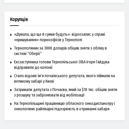
Корупція
«Думала, що ще й сумки будуть»: відеозапис у справі
«кришування» порноофісів у Тернополі
Тернополянин за 3000 доларів обіцяв зняти з обліку в
системі “Оберіг”
Ексзаступника голови Тернопільської ОВА Ігоря Гайдука
відправили до колонії
Стало відоме ім’я почаївського депутата, якого піймали на
великому хабарі у Києві
Затримали депутата з Почаєва, який за $10 тис. обіцяв зняти
з розшуку та забронювати від мобілізації
На Тернопільщині працівницю обласного онкодиспансеру і
онкологиню райлікарні підозрюють в отриманні хабаря