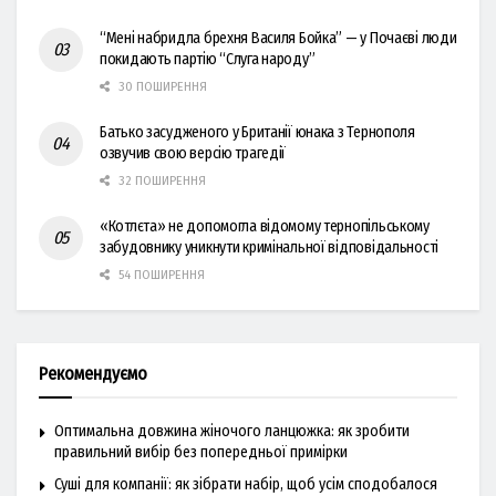
“Мені набридла брехня Василя Бойка” — у Почаєві люди
покидають партію “Слуга народу”
30 ПОШИРЕННЯ
Батько засудженого у Британії юнака з Тернополя
озвучив свою версію трагедії
32 ПОШИРЕННЯ
«Котлєта» не допомогла відомому тернопільському
забудовнику уникнути кримінальної відповідальності
54 ПОШИРЕННЯ
Рекомендуємо
Оптимальна довжина жіночого ланцюжка: як зробити
правильний вибір без попередньої примірки
Суші для компанії: як зібрати набір, щоб усім сподобалося