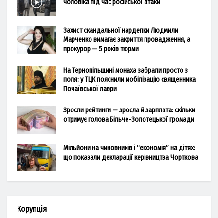
чоловіка під час російської атаки
Захист скандальної нардепки Людмили
Марченко вимагає закриття провадження, а
прокурор — 5 років тюрми
На Тернопільщині монаха забрали просто з
поля: у ТЦК пояснили мобілізацію священника
Почаївської лаври
Зросли рейтинги — зросла й зарплата: скільки
отримує голова Більче-Золотецької громади
Мільйони на чиновників і “економія” на дітях:
що показали декларації керівництва Чорткова
Корупція