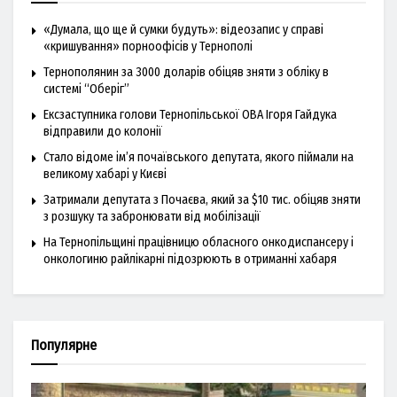
«Думала, що ще й сумки будуть»: відеозапис у справі
«кришування» порноофісів у Тернополі
Тернополянин за 3000 доларів обіцяв зняти з обліку в
системі “Оберіг”
Ексзаступника голови Тернопільської ОВА Ігоря Гайдука
відправили до колонії
Стало відоме ім’я почаївського депутата, якого піймали на
великому хабарі у Києві
Затримали депутата з Почаєва, який за $10 тис. обіцяв зняти
з розшуку та забронювати від мобілізації
На Тернопільщині працівницю обласного онкодиспансеру і
онкологиню райлікарні підозрюють в отриманні хабаря
Популярне