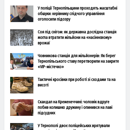
У поліції Тернопільщини проходять масштабні
обшуки: керівнику слідчого управління
оголосили підозру
Соя під снігом: як державна дослідна станція
могла втратити мільйони на «насіннєвому»
врожаї
Човникова станція для мільйонерів: Як берег
Тернопільського ставу перетворили на закрите
«VIP-містечко»
Тактичні кросівки при роботі зі сходами та на
висоті
Скандал на Кременеччині: чоловік вдруге
побив колишню дружину і опинився на лаві
підсудних
У Тернополі двоє поліцейських врятували