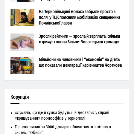
На Тернопільщині монаха забрали просто з
поля: у ТЦК пояснили мобілізацію священника
Почаївської лаври
Зросли рейтинги — зросла й зарплата: скільки
отримує голова Більче-Золотецької громади
Мільйони на чиновників і “економія” на дітях:
що показали декларації керівництва Чорткова
Корупція
«Думала, що ще й сумки будуть»: відеозапис у справі
«кришування» порноофісів у Тернополі
Тернополянин за 3000 доларів обіцяв зняти з обліку в
системі “Оберіг”