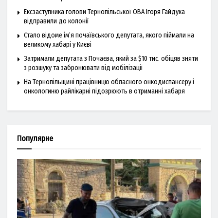
Ексзаступника голови Тернопільської ОВА Ігоря Гайдука
відправили до колонії
Стало відоме ім’я почаївського депутата, якого піймали на
великому хабарі у Києві
Затримали депутата з Почаєва, який за $10 тис. обіцяв зняти
з розшуку та забронювати від мобілізації
На Тернопільщині працівницю обласного онкодиспансеру і
онкологиню райлікарні підозрюють в отриманні хабаря
Популярне