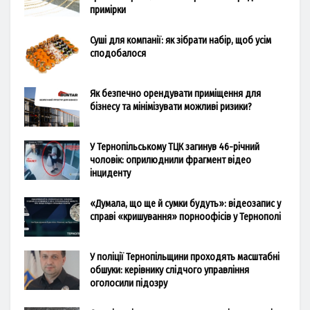
примірки
Суші для компанії: як зібрати набір, щоб усім
сподобалося
Як безпечно орендувати приміщення для
бізнесу та мінімізувати можливі ризики?
У Тернопільському ТЦК загинув 46-річний
чоловік: оприлюднили фрагмент відео
інциденту
«Думала, що ще й сумки будуть»: відеозапис у
справі «кришування» порноофісів у Тернополі
У поліції Тернопільщини проходять масштабні
обшуки: керівнику слідчого управління
оголосили підозру