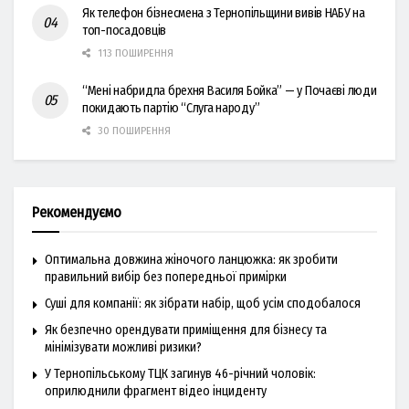
Як телефон бізнесмена з Тернопільщини вивів НАБУ на
топ-посадовців
113 ПОШИРЕННЯ
“Мені набридла брехня Василя Бойка” — у Почаєві люди
покидають партію “Слуга народу”
30 ПОШИРЕННЯ
Рекомендуємо
Оптимальна довжина жіночого ланцюжка: як зробити
правильний вибір без попередньої примірки
Суші для компанії: як зібрати набір, щоб усім сподобалося
Як безпечно орендувати приміщення для бізнесу та
мінімізувати можливі ризики?
У Тернопільському ТЦК загинув 46-річний чоловік:
оприлюднили фрагмент відео інциденту