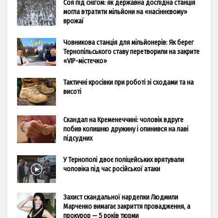
Соя під снігом: як державна дослідна станція
могла втратити мільйони на «насіннєвому»
врожаї
Човникова станція для мільйонерів: Як берег
Тернопільського ставу перетворили на закрите
«VIP-містечко»
Тактичні кросівки при роботі зі сходами та на
висоті
Скандал на Кременеччині: чоловік вдруге
побив колишню дружину і опинився на лаві
підсудних
У Тернополі двоє поліцейських врятували
чоловіка під час російської атаки
Захист скандальної нардепки Людмили
Марченко вимагає закриття провадження, а
прокурор — 5 років тюрми