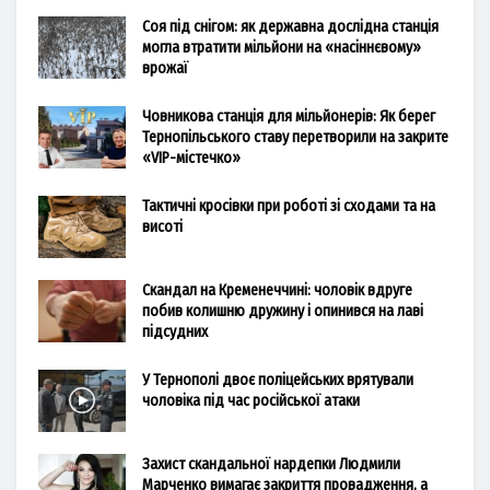
Соя під снігом: як державна дослідна станція
могла втратити мільйони на «насіннєвому»
врожаї
Човникова станція для мільйонерів: Як берег
Тернопільського ставу перетворили на закрите
«VIP-містечко»
Тактичні кросівки при роботі зі сходами та на
висоті
Скандал на Кременеччині: чоловік вдруге
побив колишню дружину і опинився на лаві
підсудних
У Тернополі двоє поліцейських врятували
чоловіка під час російської атаки
Захист скандальної нардепки Людмили
Марченко вимагає закриття провадження, а