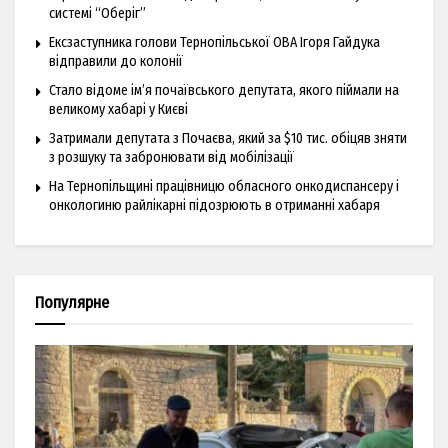
системі “Оберіг”
Ексзаступника голови Тернопільської ОВА Ігоря Гайдука
відправили до колонії
Стало відоме ім’я почаївського депутата, якого піймали на
великому хабарі у Києві
Затримали депутата з Почаєва, який за $10 тис. обіцяв зняти
з розшуку та забронювати від мобілізації
На Тернопільщині працівницю обласного онкодиспансеру і
онкологиню райлікарні підозрюють в отриманні хабаря
Популярне