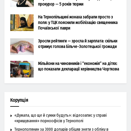
прокурор — 5 років тюрми
На Тернопільщині монаха забрали просто з
поля: у ТЦК пояснили мобілізацію священника
Почаївської лаври
Зросли рейтинги — зросла й зарплата: скільки
отримує голова Більче-Золотецької громади
Мільйони на чиновників і “економія” на дітях:
що показали декларації керівництва Чорткова
Корупція
«Думала, що ще й сумки будуть»: відеозапис у справі
«кришування» порноофісів у Тернополі
Тернополянин за 3000 доларів обіцяв зняти з обліку в