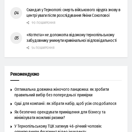
Скандал у Тернополі: смерть військового хірурга знову в
центрі уваги після розслідування Яніни Соколової
90 ПОШИРЕННЯ
«Котлєта» не допомогла відомому тернопільському
забудовнику уникнути кримінальної відповідальності
54 ПОШИРЕННЯ
Рекомендуємо
Оптимальна довжина жіночого ланцюжка: як зробити
правильний вибір без попередньої примірки
Суші для компанії: як зібрати набір, щоб усім сподобалося
Як безпечно орендувати приміщення для бізнесу та
мінімізувати можливі ризики?
У Тернопільському ТЦК загинув 46-річний чоловік:
оприлюднили фрагмент відео інциденту