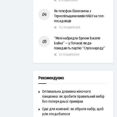
6 ПОШИРЕННЯ
Як телефон бізнесмена з
Тернопільщини вивів НАБУ на топ-
посадовців
113 ПОШИРЕННЯ
“Мені набридла брехня Василя
Бойка” — у Почаєві люди
покидають партію “Слуга народу”
30 ПОШИРЕННЯ
Рекомендуємо
Оптимальна довжина жіночого
ланцюжка: як зробити правильний вибір
без попередньої примірки
Суші для компанії: як зібрати набір, щоб
усім сподобалося