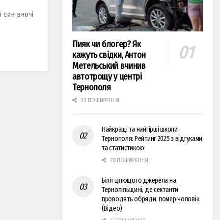
ї син вночі
Пияк чи блогер? Як
кажуть свідки, Антон
Метельський вчинив
автотрощу у центрі
Тернополя
23 ПОШИРЕННЯ
Найкращі та найгірші школи
Тернополя: Рейтинг 2025 з відгуками
та статистикою
78 ПОШИРЕННЯ
Біля цілющого джерела на
Тернопільщині, де сектанти
проводять обряди, помер чоловік
(Відео)