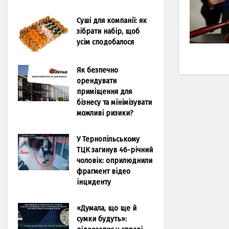
Суші для компанії: як
зібрати набір, щоб
усім сподобалося
Як безпечно
орендувати
приміщення для
бізнесу та мінімізувати
можливі ризики?
У Тернопільському
ТЦК загинув 46-річний
чоловік: оприлюднили
фрагмент відео
інциденту
«Думала, що ще й
сумки будуть»: