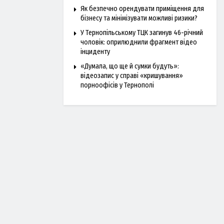
Як безпечно орендувати приміщення для
бізнесу та мінімізувати можливі ризики?
У Тернопільському ТЦК загинув 46-річний
чоловік: оприлюднили фрагмент відео
інциденту
«Думала, що ще й сумки будуть»:
відеозапис у справі «кришування»
порноофісів у Тернополі