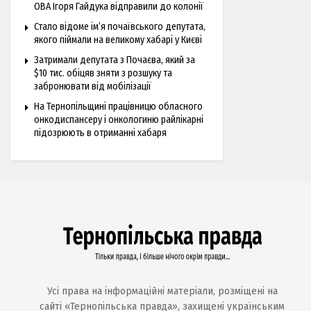
ОВА Ігоря Гайдука відправили до колонії
Стало відоме ім’я почаївського депутата,
якого піймали на великому хабарі у Києві
Затримали депутата з Почаєва, який за
$10 тис. обіцяв зняти з розшуку та
забронювати від мобілізації
На Тернопільщині працівницю обласного
онкодиспансеру і онкологиню райлікарні
підозрюють в отриманні хабаря
Усі права на інформаційні матеріали, розміщені на
сайті «Тернопільська правда», захищені українським