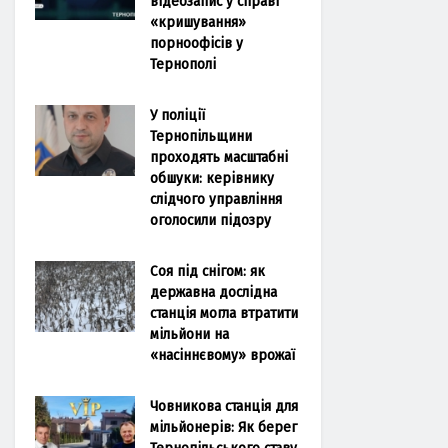
відеозапис у справі
«кришування»
порноофісів у
Тернополі
У поліції
Тернопільщини
проходять масштабні
обшуки: керівнику
слідчого управління
оголосили підозру
Соя під снігом: як
державна дослідна
станція могла втратити
мільйони на
«насіннєвому» врожаї
Човникова станція для
мільйонерів: Як берег
Тернопільського ставу