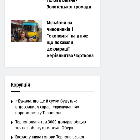
голова Більче-
Золотецької громади
Мільйони на
чиновників і
“економія” на дітях:
що показали
декларації
керівництва Чорткова
Корупція
«Думала, що ще й сумки будуть»:
відеозапис у справі «кришування»
порноофісів у Тернополі
Тернополянин за 3000 доларів обіцяв
зняти з обліку в системі “Оберіг”
Ексзаступника голови Тернопільської