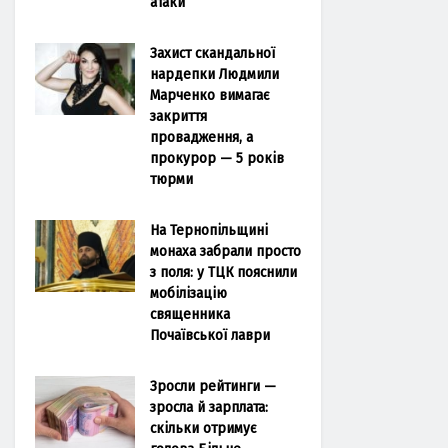
атаки
Захист скандальної
нардепки Людмили
Марченко вимагає
закриття
провадження, а
прокурор — 5 років
тюрми
На Тернопільщині
монаха забрали просто
з поля: у ТЦК пояснили
мобілізацію
священника
Почаївської лаври
Зросли рейтинги —
зросла й зарплата:
скільки отримує