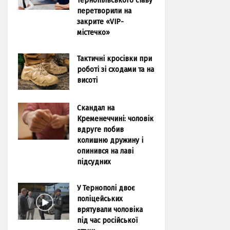
перетворили на
закрите «VIP-
містечко»
Тактичні кросівки при
роботі зі сходами та на
висоті
Скандал на
Кременеччині: чоловік
вдруге побив
колишню дружину і
опинився на лаві
підсудних
У Тернополі двоє
поліцейських
врятували чоловіка
під час російської