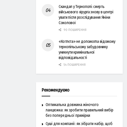
Скандал у Тернополі: смерть
військового хірурга знову в центрі
уваги після розслідування Яніни
Соколової
90 ПОШИРЕННЯ
«Котлєта» не допомогла відомому
тернопільському забудовнику
уникнути кримінальної
відповідальності
54 ПОШИРЕННЯ
Рекомендуємо
Оптимальна довжина жіночого
ланцюжка: як зробити правильний вибір
без попередньої примірки
Суші для компанії: як зібрати набір, щоб