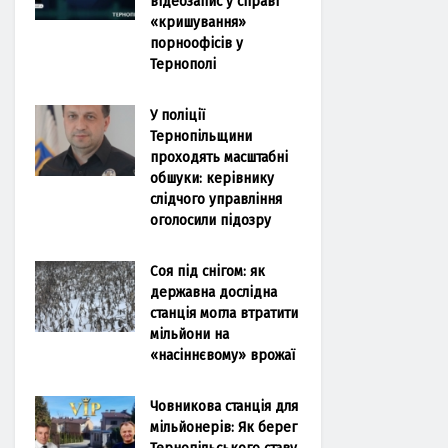
відеозапис у справі
«кришування»
порноофісів у
Тернополі
У поліції
Тернопільщини
проходять масштабні
обшуки: керівнику
слідчого управління
оголосили підозру
Соя під снігом: як
державна дослідна
станція могла втратити
мільйони на
«насіннєвому» врожаї
Човникова станція для
мільйонерів: Як берег
Тернопільського ставу