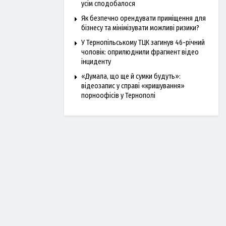
усім сподобалося
Як безпечно орендувати приміщення для
бізнесу та мінімізувати можливі ризики?
У Тернопільському ТЦК загинув 46-річний
чоловік: оприлюднили фрагмент відео
інциденту
«Думала, що ще й сумки будуть»:
відеозапис у справі «кришування»
порноофісів у Тернополі