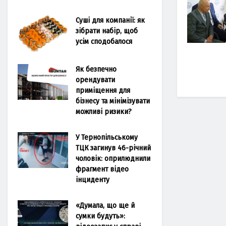
Суші для компанії: як
зібрати набір, щоб
усім сподобалося
Як безпечно
орендувати
приміщення для
бізнесу та мінімізувати
можливі ризики?
У Тернопільському
ТЦК загинув 46-річний
чоловік: оприлюднили
фрагмент відео
інциденту
«Думала, що ще й
сумки будуть»: