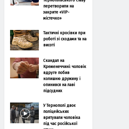
перетворили на
закрите «VIP-
містечко»
Тактичні кросівки при
роботі зі сходами та на
висоті
Скандал на
Кременеччині: чоловік
вдруге побив
колишню дружину і
опинився на лаві
підсудних
У Тернополі двоє
поліцейських
врятували чоловіка
під час російської