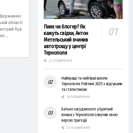
 Державної
ькій області
Пияк чи блогер? Як
котрий був
кажуть свідки, Антон
ї ...
Метельський вчинив
автотрощу у центрі
Тернополя
22 ПОШИРЕННЯ
Найкращі та найгірші школи
Тернополя: Рейтинг 2025 з відгуками
та статистикою
78 ПОШИРЕННЯ
Батько засудженого у Британії
юнака з Тернополя озвучив свою
версію трагедії
32 ПОШИРЕННЯ