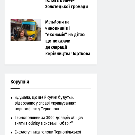
голова Більче-
Золотецької громади
Мільйони на
чиновників і
“економія” на дітях:
що показали
декларації
керівництва Чорткова
Корупція
«Думала, що ще й сумки будуть»:
відеозапис у справі «кришування»
порноофісів у Тернополі
Тернополянин за 3000 доларів обіцяв
зняти з обліку в системі “Оберіг”
Ексзаступника голови Тернопільської