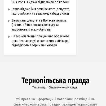
ОВА Ігоря Гайдука відправили до колонії
Стало відоме ім’я почаївського депутата,
якого піймали на великому хабарі у Києві
Затримали депутата з Почаєва, який за
$10 тис. обіцяв зняти з розшуку та
забронювати від мобілізації
На Тернопільщині працівницю обласного
онкодиспансеру і онкологиню райлікарні
підозрюють в отриманні хабаря
Усі права на інформаційні матеріали, розміщені на
сайті «Тернопільська правда», захищені українським