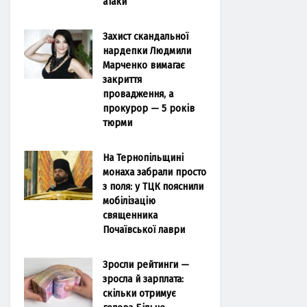
атаки
Захист скандальної
нардепки Людмили
Марченко вимагає
закриття
провадження, а
прокурор — 5 років
тюрми
На Тернопільщині
монаха забрали просто
з поля: у ТЦК пояснили
мобілізацію
священника
Почаївської лаври
Зросли рейтинги —
зросла й зарплата:
скільки отримує