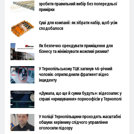
зробити правильний вибір без попередньої
примірки
Суші для компанії: як зібрати набір, щоб усім
сподобалося
Як безпечно орендувати приміщення для
бізнесу та мінімізувати можливі ризики?
У Тернопільському ТЦК загинув 46-річний
чоловік: оприлюднили фрагмент відео
інциденту
«Думала, що ще й сумки будуть»: відеозапис у
справі «кришування» порноофісів у Тернополі
У поліції Тернопільщини проходять масштабні
обшуки: керівнику слідчого управління
оголосили підозру