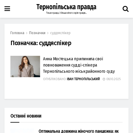
Головна
Позначки
суддяспікер
Позначка:
суддяспікер
Анна Мостецька припинила свої
повноваження судді-спікера
Тернопільського міськрайонного суду
ОПУБЛІКОВАНО
ІВАН ТЕРНОПІЛЬСЬКИЙ
08.10.2025
Останні новини
Оптимальна довжина жіночого ланцюжка: як