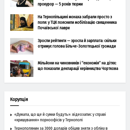
прокурор — 5 років тюрми
На Тернопільщині монаха забрали просто з
поля: у ТЦК пояснили мобілізацію священника
Почаївської лаври
Зросли рейтинги — зросла й зарплата: скільки
отримує голова Більче-Золотецької громади
Мільйони на чиновників і “економія” на дітях:
що показали декларації керівництва Чорткова
Корупція
«Думала, що ще й сумки будуть»: відеозапис у справі
«кришування» порноофісів у Тернополі
Тернополянин за 3000 доларів обіцяв зняти з обліку в