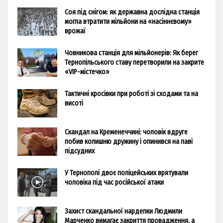
Соя під снігом: як державна дослідна станція
могла втратити мільйони на «насіннєвому»
врожаї
Човникова станція для мільйонерів: Як берег
Тернопільського ставу перетворили на закрите
«VIP-містечко»
Тактичні кросівки при роботі зі сходами та на
висоті
Скандал на Кременеччині: чоловік вдруге
побив колишню дружину і опинився на лаві
підсудних
У Тернополі двоє поліцейських врятували
чоловіка під час російської атаки
Захист скандальної нардепки Людмили
Марченко вимагає закриття провадження, а