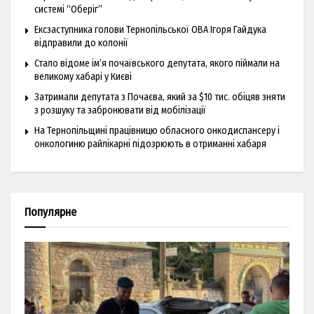
системі “Оберіг”
Ексзаступника голови Тернопільської ОВА Ігоря Гайдука
відправили до колонії
Стало відоме ім’я почаївського депутата, якого піймали на
великому хабарі у Києві
Затримали депутата з Почаєва, який за $10 тис. обіцяв зняти
з розшуку та забронювати від мобілізації
На Тернопільщині працівницю обласного онкодиспансеру і
онкологиню райлікарні підозрюють в отриманні хабаря
Популярне