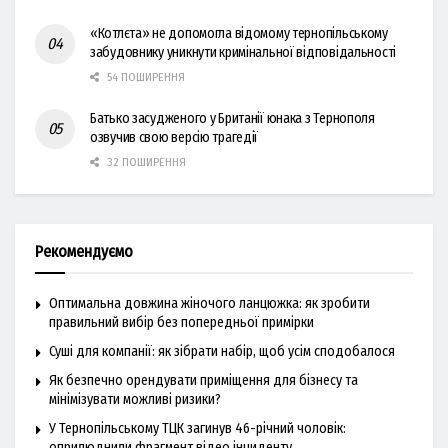
«Котлєта» не допомогла відомому тернопільському
забудовнику уникнути кримінальної відповідальності
54 ПОШИРЕННЯ
Батько засудженого у Британії юнака з Тернополя
озвучив свою версію трагедії
32 ПОШИРЕННЯ
Рекомендуємо
Оптимальна довжина жіночого ланцюжка: як зробити
правильний вибір без попередньої примірки
Суші для компанії: як зібрати набір, щоб усім сподобалося
Як безпечно орендувати приміщення для бізнесу та
мінімізувати можливі ризики?
У Тернопільському ТЦК загинув 46-річний чоловік:
оприлюднили фрагмент відео інциденту