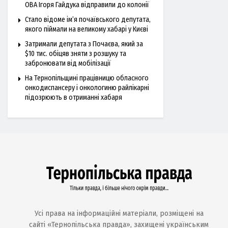
ОВА Ігоря Гайдука відправили до колонії
Стало відоме ім’я почаївського депутата,
якого піймали на великому хабарі у Києві
Затримали депутата з Почаєва, який за
$10 тис. обіцяв зняти з розшуку та
забронювати від мобілізації
На Тернопільщині працівницю обласного
онкодиспансеру і онкологиню райлікарні
підозрюють в отриманні хабаря
Усі права на інформаційні матеріали, розміщені на
сайті «Тернопільська правда», захищені українським