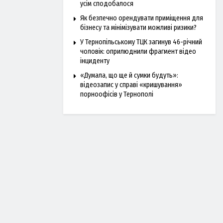
усім сподобалося
Як безпечно орендувати приміщення для
бізнесу та мінімізувати можливі ризики?
У Тернопільському ТЦК загинув 46-річний
чоловік: оприлюднили фрагмент відео
інциденту
«Думала, що ще й сумки будуть»:
відеозапис у справі «кришування»
порноофісів у Тернополі