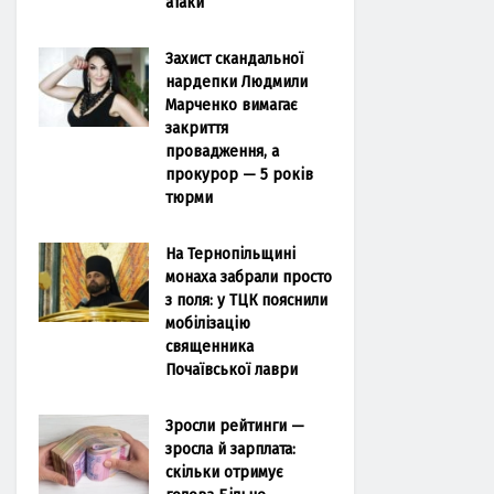
атаки
Захист скандальної
нардепки Людмили
Марченко вимагає
закриття
провадження, а
прокурор — 5 років
тюрми
На Тернопільщині
монаха забрали просто
з поля: у ТЦК пояснили
мобілізацію
священника
Почаївської лаври
Зросли рейтинги —
зросла й зарплата:
скільки отримує