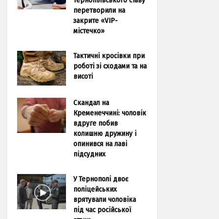
перетворили на
закрите «VIP-
містечко»
Тактичні кросівки при
роботі зі сходами та на
висоті
Скандал на
Кременеччині: чоловік
вдруге побив
колишню дружину і
опинився на лаві
підсудних
У Тернополі двоє
поліцейських
врятували чоловіка
під час російської