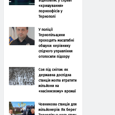
відеозапис у справі
«кришування»
порноофісів у
Тернополі
У поліції
Тернопільщини
проходять масштабні
обшуки: керівнику
слідчого управління
оголосили підозру
Соя під снігом: як
державна дослідна
станція могла втратити
мільйони на
«насіннєвому» врожаї
Човникова станція для
мільйонерів: Як берег
Тернопільського ставу