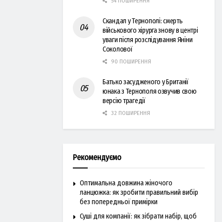
54 ПОШИРЕННЯ
Скандал у Тернополі: смерть
військового хірурга знову в центрі
уваги після розслідування Яніни
Соколової
90 ПОШИРЕННЯ
Батько засудженого у Британії
юнака з Тернополя озвучив свою
версію трагедії
32 ПОШИРЕННЯ
Рекомендуємо
Оптимальна довжина жіночого
ланцюжка: як зробити правильний вибір
без попередньої примірки
Суші для компанії: як зібрати набір, щоб