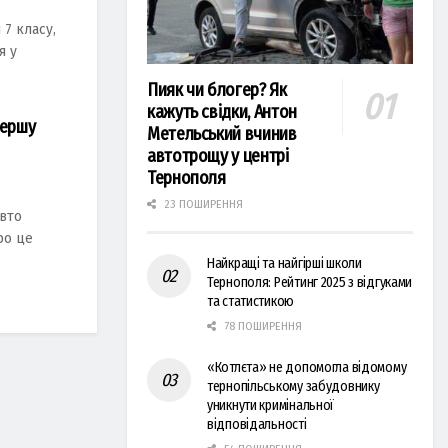
 7 клacу,
я у
Пияк чи блогер? Як
кажуть свідки, Антон
першу
Метельський вчинив
автотрощу у центрі
Тернополя
23 ПОШИРЕННЯ
авто
ро це
Найкращі та найгірші школи
Тернополя: Рейтинг 2025 з відгуками
та статистикою
78 ПОШИРЕННЯ
«Котлєта» не допомогла відомому
тернопільському забудовнику
уникнути кримінальної
відповідальності