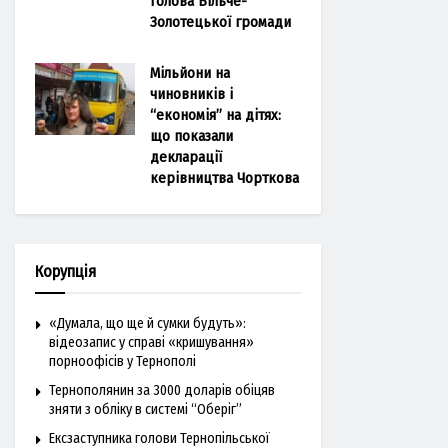
голова Більче-
Золотецької громади
Мільйони на
чиновників і
“економія” на дітях:
що показали
декларації
керівництва Чорткова
Корупція
«Думала, що ще й сумки будуть»:
відеозапис у справі «кришування»
порноофісів у Тернополі
Тернополянин за 3000 доларів обіцяв
зняти з обліку в системі “Оберіг”
Ексзаступника голови Тернопільської