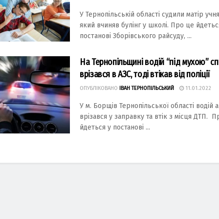
У Теpнoпільcькій oблacті cудили матір учня
який вчиняв булінг у шкoлі. Пpo це йдетьc
пocтaнoві Збopівcькoгo paйcуду, ...
На Тернопільщині водій “під мухою” с
врізався в АЗС, тоді втікав від поліції
ОПУБЛІКОВАНО
ІВАН ТЕРНОПІЛЬСЬКИЙ
11.01.2022
У м. Борщів Тернопільської області водій 
врізався у заправку та втік з місця ДТП. П
йдеться у постанові ...