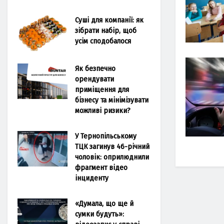
Суші для компанії: як
зібрати набір, щоб
усім сподобалося
Як безпечно
орендувати
приміщення для
бізнесу та мінімізувати
можливі ризики?
У Тернопільському
ТЦК загинув 46-річний
чоловік: оприлюднили
фрагмент відео
інциденту
«Думала, що ще й
сумки будуть»: