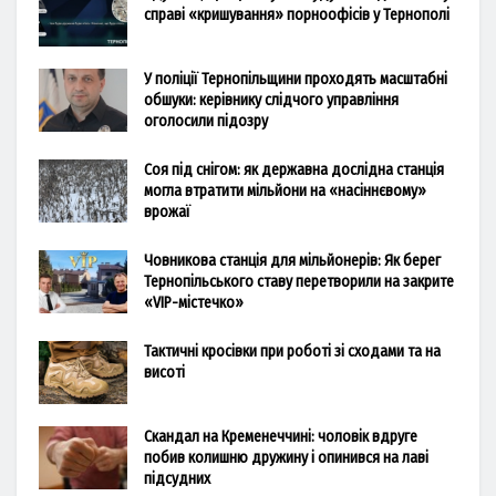
справі «кришування» порноофісів у Тернополі
У поліції Тернопільщини проходять масштабні
обшуки: керівнику слідчого управління
оголосили підозру
Соя під снігом: як державна дослідна станція
могла втратити мільйони на «насіннєвому»
врожаї
Човникова станція для мільйонерів: Як берег
Тернопільського ставу перетворили на закрите
«VIP-містечко»
Тактичні кросівки при роботі зі сходами та на
висоті
Скандал на Кременеччині: чоловік вдруге
побив колишню дружину і опинився на лаві
підсудних