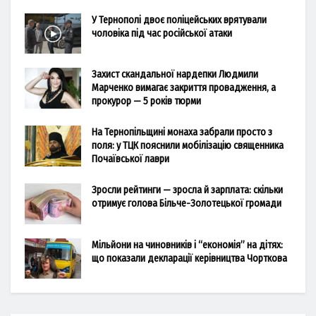
У Тернополі двоє поліцейських врятували
чоловіка під час російської атаки
Захист скандальної нардепки Людмили
Марченко вимагає закриття провадження, а
прокурор — 5 років тюрми
На Тернопільщині монаха забрали просто з
поля: у ТЦК пояснили мобілізацію священника
Почаївської лаври
Зросли рейтинги — зросла й зарплата: скільки
отримує голова Більче-Золотецької громади
Мільйони на чиновників і “економія” на дітях:
що показали декларації керівництва Чорткова