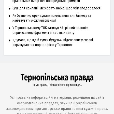
правильний вибір без попередньої примірки
Суші для компанії: як зібрати набір, щоб усім сподобалося
Як безпечно орендувати приміщення для бізнесу та
мінімізувати можливі ризики?
У Тернопільському ТЦК загинув 46-річний чоловік:
оприлюднили фрагмент відео інциденту
«Думала, що ще й сумки будуть»: відеозапис у справі
«кришування» порноофісів у Тернополі
Усі права на інформаційні матеріали, розміщені на сайті
«Тернопільська правда», захищені українським
законодавством про авторське право та інші суміжні права.