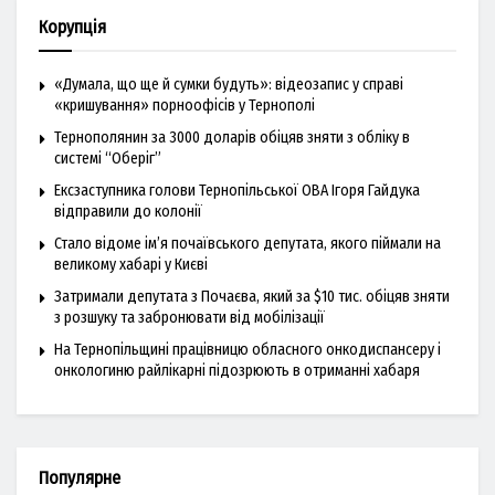
Корупція
«Думала, що ще й сумки будуть»: відеозапис у справі
«кришування» порноофісів у Тернополі
Тернополянин за 3000 доларів обіцяв зняти з обліку в
системі “Оберіг”
Ексзаступника голови Тернопільської ОВА Ігоря Гайдука
відправили до колонії
Стало відоме ім’я почаївського депутата, якого піймали на
великому хабарі у Києві
Затримали депутата з Почаєва, який за $10 тис. обіцяв зняти
з розшуку та забронювати від мобілізації
На Тернопільщині працівницю обласного онкодиспансеру і
онкологиню райлікарні підозрюють в отриманні хабаря
Популярне