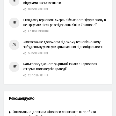
відгуками та статистикою
78 ПОШИРЕННЯ
Скандал у Тернополі: смерть військового хірурга знову в
центрі уваги після розслідування Яніни Соколової
90 ПОШИРЕННЯ
«Котлєта» не допомогла відомому тернопільському
забудовнику уникнути кримінальної відповідальності
54 ПОШИРЕННЯ
Батько засудженого у Британії юнака з Тернополя
озвучив свою версію трагедії
32 ПОШИРЕННЯ
Рекомендуємо
Оптимальна довжина жіночого ланцюжка: як зробити