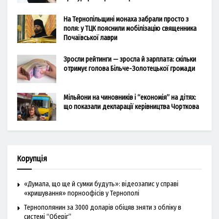
На Тернопільщині монаха забрали просто з
поля: у ТЦК пояснили мобілізацію священника
Почаївської лаври
Зросли рейтинги — зросла й зарплата: скільки
отримує голова Більче-Золотецької громади
Мільйони на чиновників і “економія” на дітях:
що показали декларації керівництва Чорткова
Корупція
«Думала, що ще й сумки будуть»: відеозапис у справі
«кришування» порноофісів у Тернополі
Тернополянин за 3000 доларів обіцяв зняти з обліку в
системі “Оберіг”