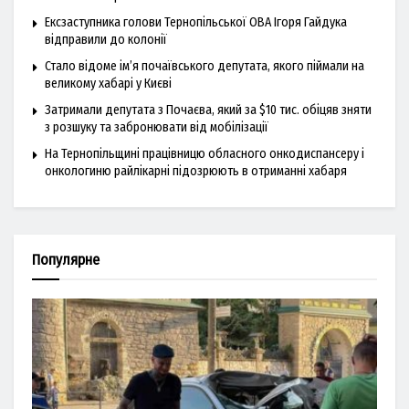
Ексзаступника голови Тернопільської ОВА Ігоря Гайдука
відправили до колонії
Стало відоме ім’я почаївського депутата, якого піймали на
великому хабарі у Києві
Затримали депутата з Почаєва, який за $10 тис. обіцяв зняти
з розшуку та забронювати від мобілізації
На Тернопільщині працівницю обласного онкодиспансеру і
онкологиню райлікарні підозрюють в отриманні хабаря
Популярне