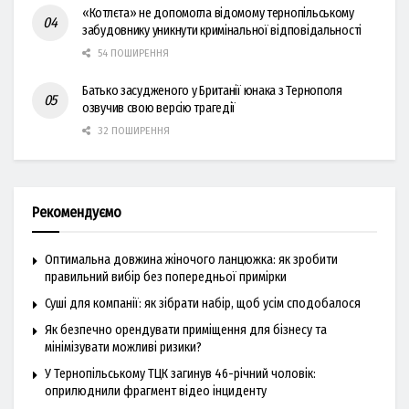
«Котлєта» не допомогла відомому тернопільському
забудовнику уникнути кримінальної відповідальності
54 ПОШИРЕННЯ
Батько засудженого у Британії юнака з Тернополя
озвучив свою версію трагедії
32 ПОШИРЕННЯ
Рекомендуємо
Оптимальна довжина жіночого ланцюжка: як зробити
правильний вибір без попередньої примірки
Суші для компанії: як зібрати набір, щоб усім сподобалося
Як безпечно орендувати приміщення для бізнесу та
мінімізувати можливі ризики?
У Тернопільському ТЦК загинув 46-річний чоловік:
оприлюднили фрагмент відео інциденту