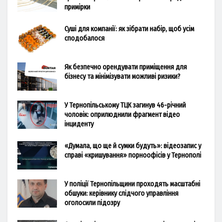
примірки
Суші для компанії: як зібрати набір, щоб усім
сподобалося
Як безпечно орендувати приміщення для
бізнесу та мінімізувати можливі ризики?
У Тернопільському ТЦК загинув 46-річний
чоловік: оприлюднили фрагмент відео
інциденту
«Думала, що ще й сумки будуть»: відеозапис у
справі «кришування» порноофісів у Тернополі
У поліції Тернопільщини проходять масштабні
обшуки: керівнику слідчого управління
оголосили підозру