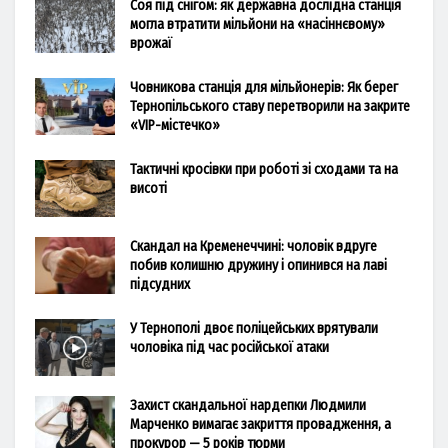
Соя під снігом: як державна дослідна станція
могла втратити мільйони на «насіннєвому»
врожаї
Човникова станція для мільйонерів: Як берег
Тернопільського ставу перетворили на закрите
«VIP-містечко»
Тактичні кросівки при роботі зі сходами та на
висоті
Скандал на Кременеччині: чоловік вдруге
побив колишню дружину і опинився на лаві
підсудних
У Тернополі двоє поліцейських врятували
чоловіка під час російської атаки
Захист скандальної нардепки Людмили
Марченко вимагає закриття провадження, а
прокурор — 5 років тюрми