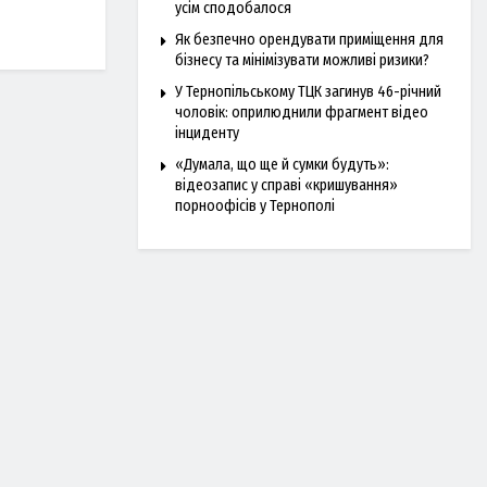
усім сподобалося
Як безпечно орендувати приміщення для
бізнесу та мінімізувати можливі ризики?
У Тернопільському ТЦК загинув 46-річний
чоловік: оприлюднили фрагмент відео
інциденту
«Думала, що ще й сумки будуть»:
відеозапис у справі «кришування»
порноофісів у Тернополі