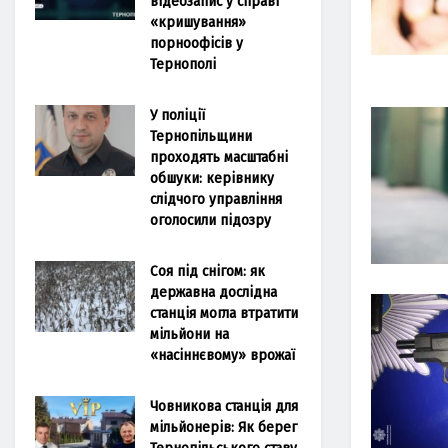
відеозапис у справі
«кришування»
порноофісів у
Тернополі
У поліції
Тернопільщини
проходять масштабні
обшуки: керівнику
слідчого управління
оголосили підозру
Соя під снігом: як
державна дослідна
станція могла втратити
мільйони на
«насіннєвому» врожаї
Човникова станція для
мільйонерів: Як берег
Тернопільського ставу