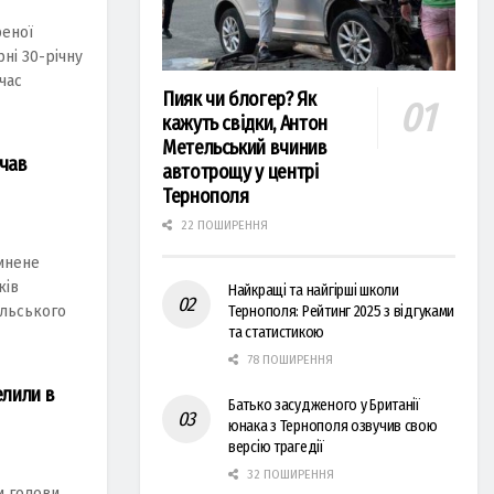
реної
рні 30-річну
час
Пияк чи блогер? Як
кажуть свідки, Антон
Метельський вчинив
очав
автотрощу у центрі
Тернополя
22 ПОШИРЕННЯ
чинене
ків
Найкращі та найгірші школи
ільського
Тернополя: Рейтинг 2025 з відгуками
та статистикою
78 ПОШИРЕННЯ
елили в
Батько засудженого у Британії
юнака з Тернополя озвучив свою
версію трагедії
32 ПОШИРЕННЯ
и голови