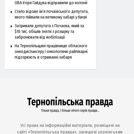
ОВА Ігоря Гайдука відправили до колонії
Стало відоме ім’я почаївського депутата,
якого піймали на великому хабарі у Києві
Затримали депутата з Почаєва, який за
$10 тис. обіцяв зняти з розшуку та
забронювати від мобілізації
На Тернопільщині працівницю обласного
онкодиспансеру і онкологиню райлікарні
підозрюють в отриманні хабаря
Усі права на інформаційні матеріали, розміщені на
сайті «Тернопільська правда», захищені українським