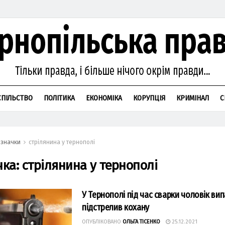
СПІЛЬСТВО
ПОЛІТИКА
ЕКОНОМІКА
КОРУПЦІЯ
КРИМІНАЛ
С
значки
стрілянина у тернополі
чка:
стрілянина у тернополі
У Тернополі під час сварки чоловік ви
підстрелив кохану
ОПУБЛІКОВАНО
ОЛЬГА ТІСЕНКО
25.12.2021