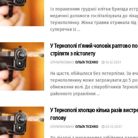
Із пораненням грудної клітки бригада ест
медичної допомоги госпіталізувала до ліка
тернополянку. Жінка травми отримала під 
суперечки із ...
У Тернополі п’яний чоловік раптово п
стріляти з пістолету
ОПУБЛІКОВАНО
ОЛЬГА ТІСЕНКО
14.12.2021
На щастя, обійшлося без потерпілих. За в
тернополянину може загрожувати до 5 ро
обмеження волі. До співробітників Терноп
районного управління ...
У Тернополі хлопцю кілька разів вистр
голову
ОПУБЛІКОВАНО
ОЛЬГА ТІСЕНКО
03.12.2021
До лікарні з множинними забійними ранам