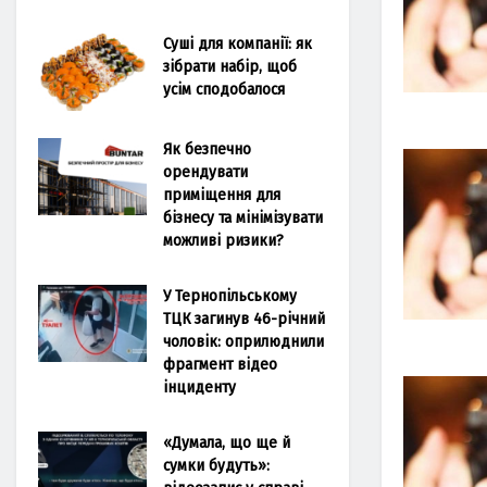
Суші для компанії: як
зібрати набір, щоб
усім сподобалося
Як безпечно
орендувати
приміщення для
бізнесу та мінімізувати
можливі ризики?
У Тернопільському
ТЦК загинув 46-річний
чоловік: оприлюднили
фрагмент відео
інциденту
«Думала, що ще й
сумки будуть»: