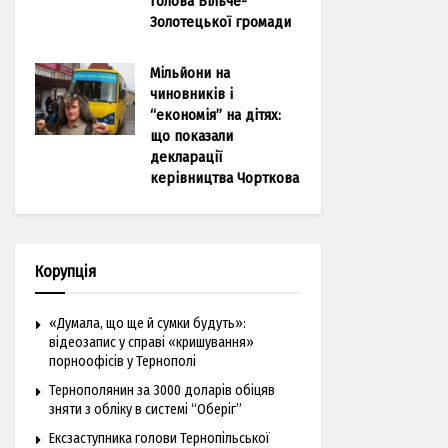
голова Більче-
Золотецької громади
Мільйони на
чиновників і
“економія” на дітях:
що показали
декларації
керівництва Чорткова
Корупція
«Думала, що ще й сумки будуть»:
відеозапис у справі «кришування»
порноофісів у Тернополі
Тернополянин за 3000 доларів обіцяв
зняти з обліку в системі “Оберіг”
Ексзаступника голови Тернопільської