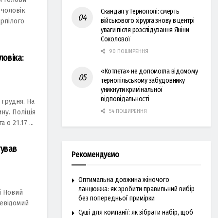
 чоловік
Скандал у Тернополі: смерть
військового хірурга знову в центрі
ерпілого
уваги після розслідування Яніни
Соколової
90 ПОШИРЕННЯ
ловіка:
«Котлєта» не допомогла відомому
тернопільському забудовнику
уникнути кримінальної
відповідальності
 грудня. На
ну. Поліція
54 ПОШИРЕННЯ
о 21.17 ...
тував
Рекомендуємо
Оптимальна довжина жіночого
ланцюжка: як зробити правильний вибір
і Новий
без попередньої примірки
невідомий
Суші для компанії: як зібрати набір, щоб