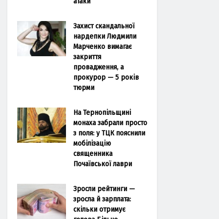
атаки
Захист скандальної
нардепки Людмили
Марченко вимагає
закриття
провадження, а
прокурор — 5 років
тюрми
На Тернопільщині
монаха забрали просто
з поля: у ТЦК пояснили
мобілізацію
священника
Почаївської лаври
Зросли рейтинги —
зросла й зарплата:
скільки отримує