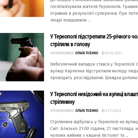
госпіталізували жителя Тернополя. Травми
отримав в результаті суперечки. Про пот
лікарі повідомили ...
У Тернополі підстрелили 25-річного чо
стріляли в голову
ОПУБЛІКОВАНО
ОЛЬГА ТІСЕНКО
03.12.2021
Небезпечний випадок стався у Тернополі 2
вулиці Карпенка підстрелили молоду люди
проводить розслідування. Швидка допомога 
У Тернополі невідомий на вулиці влаш
стрілянину
ОПУБЛІКОВАНО
ОЛЬГА ТІСЕНКО
22.11.2021
Стрілянина відбулась у Тернополі на вулиц
Світ. Близько 21:00 години, 21 листопада, 
чоловік вийняв з кишені пістолет та ...