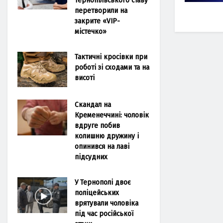
перетворили на
закрите «VIP-
містечко»
Тактичні кросівки при
роботі зі сходами та на
висоті
Скандал на
Кременеччині: чоловік
вдруге побив
колишню дружину і
опинився на лаві
підсудних
У Тернополі двоє
поліцейських
врятували чоловіка
під час російської