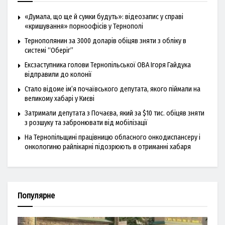
«Думала, що ще й сумки будуть»: відеозапис у справі
«кришування» порноофісів у Тернополі
Тернополянин за 3000 доларів обіцяв зняти з обліку в
системі “Оберіг”
Ексзаступника голови Тернопільської ОВА Ігоря Гайдука
відправили до колонії
Стало відоме ім’я почаївського депутата, якого піймали на
великому хабарі у Києві
Затримали депутата з Почаєва, який за $10 тис. обіцяв зняти
з розшуку та забронювати від мобілізації
На Тернопільщині працівницю обласного онкодиспансеру і
онкологиню райлікарні підозрюють в отриманні хабаря
Популярне