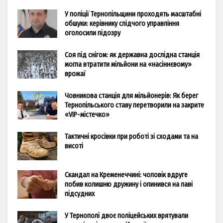
У поліції Тернопільщини проходять масштабні
обшуки: керівнику слідчого управління
оголосили підозру
Соя під снігом: як державна дослідна станція
могла втратити мільйони на «насіннєвому»
врожаї
Човникова станція для мільйонерів: Як берег
Тернопільського ставу перетворили на закрите
«VIP-містечко»
Тактичні кросівки при роботі зі сходами та на
висоті
Скандал на Кременеччині: чоловік вдруге
побив колишню дружину і опинився на лаві
підсудних
У Тернополі двоє поліцейських врятували