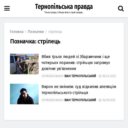
Головна
Позначки
стрілець
Позначка:
стрілець
Вбив трьох людей зі Збаражчини і ще
чотирьох поранив: стрільцю загрожує
довічне ув’язнення
ОПУБЛІКОВАНО
ІВАН ТЕРНОПІЛЬСЬКИЙ
28.01.2025
Вирок не змінили: суд відхилив апеляцію
тернопільського стрільця
ОПУБЛІКОВАНО
ІВАН ТЕРНОПІЛЬСЬКИЙ
16.09.2022