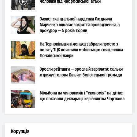
чоловіка під час російської атаки
Захист скандальної нардепки Людмили
Марченко вимагає закриття провадження, а
прокурор — 5 років тюрми
На Тернопільщині монаха забрали просто з
поля: у ТЦК пояснили мобілізацію священника
Почаївської лаври
Зросли рейтинги — зросла й зарплата: скільки
отримує голова Більче-Золотецької громади
Мільйони на чиновників і “економія” на дітях:
що показали декларації керівництва Чорткова
Корупція