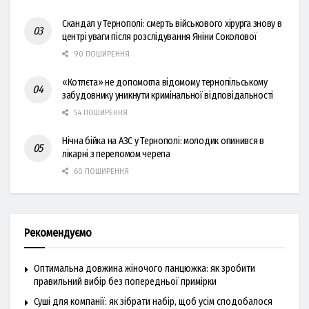
Скандал у Тернополі: смерть військового хірурга знову в
центрі уваги після розслідування Яніни Соколової
90 ПОШИРЕННЯ
«Котлєта» не допомогла відомому тернопільському
забудовнику уникнути кримінальної відповідальності
54 ПОШИРЕННЯ
Нічна бійка на АЗС у Тернополі: молодик опинився в
лікарні з переломом черепа
60 ПОШИРЕННЯ
Рекомендуємо
Оптимальна довжина жіночого ланцюжка: як зробити
правильний вибір без попередньої примірки
Суші для компанії: як зібрати набір, щоб усім сподобалося