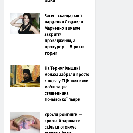
атаки
Захист скандальної
нардепки Людмили
Марченко вимагає
закриття
провадження, а
прокурор — 5 років
тюрми
На Тернопільщині
монаха забрали просто
з поля: у ТЦК пояснили
мобілізацію
священника
Почаївської лаври
Зросли рейтинги —
зросла й зарплата:
скільки отримує