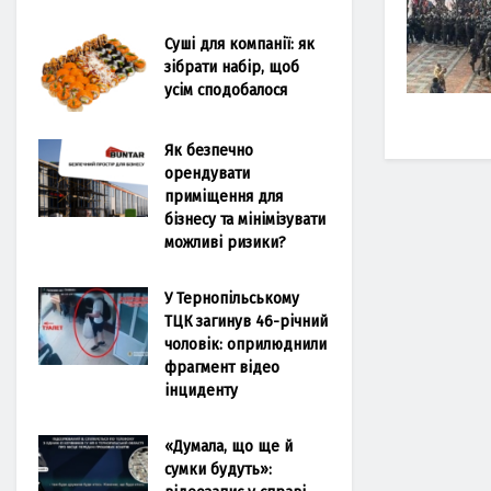
Суші для компанії: як
зібрати набір, щоб
усім сподобалося
Як безпечно
орендувати
приміщення для
бізнесу та мінімізувати
можливі ризики?
У Тернопільському
ТЦК загинув 46-річний
чоловік: оприлюднили
фрагмент відео
інциденту
«Думала, що ще й
сумки будуть»: