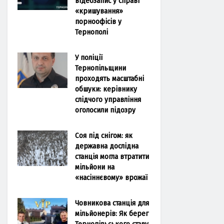
відеозапис у справі
«кришування»
порноофісів у
Тернополі
У поліції
Тернопільщини
проходять масштабні
обшуки: керівнику
слідчого управління
оголосили підозру
Соя під снігом: як
державна дослідна
станція могла втратити
мільйони на
«насіннєвому» врожаї
Човникова станція для
мільйонерів: Як берег
Тернопільського ставу