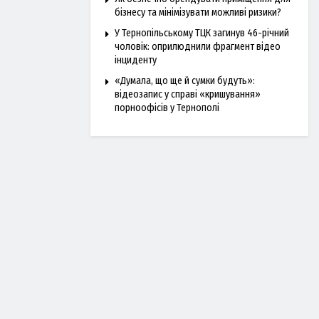
бізнесу та мінімізувати можливі ризики?
У Тернопільському ТЦК загинув 46-річний
чоловік: оприлюднили фрагмент відео
інциденту
«Думала, що ще й сумки будуть»:
відеозапис у справі «кришування»
порноофісів у Тернополі