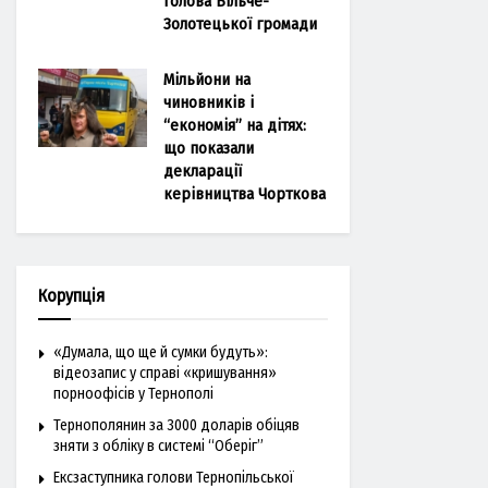
голова Більче-
Золотецької громади
Мільйони на
чиновників і
“економія” на дітях:
що показали
декларації
керівництва Чорткова
Корупція
«Думала, що ще й сумки будуть»:
відеозапис у справі «кришування»
порноофісів у Тернополі
Тернополянин за 3000 доларів обіцяв
зняти з обліку в системі “Оберіг”
Ексзаступника голови Тернопільської