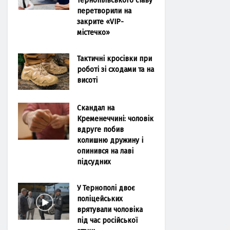
перетворили на
закрите «VIP-
містечко»
Тактичні кросівки при
роботі зі сходами та на
висоті
Скандал на
Кременеччині: чоловік
вдруге побив
колишню дружину і
опинився на лаві
підсудних
У Тернополі двоє
поліцейських
врятували чоловіка
під час російської