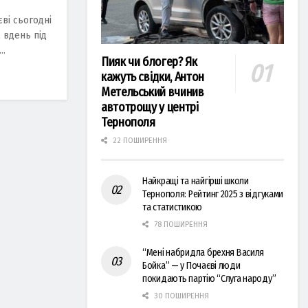
єві сьогодні
 вдень під
..
Пияк чи блогер? Як
кажуть свідки, Антон
Метельський вчинив
автотрощу у центрі
Тернополя
22 ПОШИРЕННЯ
Найкращі та найгірші школи
Тернополя: Рейтинг 2025 з відгуками
та статистикою
78 ПОШИРЕННЯ
“Мені набридла брехня Василя
Бойка” — у Почаєві люди
покидають партію “Слуга народу”
30 ПОШИРЕННЯ