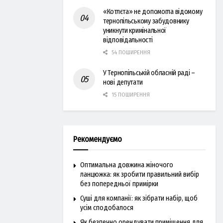
«Котлєта» не допомогла відомому
тернопільському забудовнику
уникнути кримінальної
відповідальності
54 ПОШИРЕННЯ
У Тернопільській обласній раді –
нові депутати
15 ПОШИРЕННЯ
Рекомендуємо
Оптимальна довжина жіночого
ланцюжка: як зробити правильний вибір
без попередньої примірки
Суші для компанії: як зібрати набір, щоб
усім сподобалося
Як безпечно орендувати приміщення для