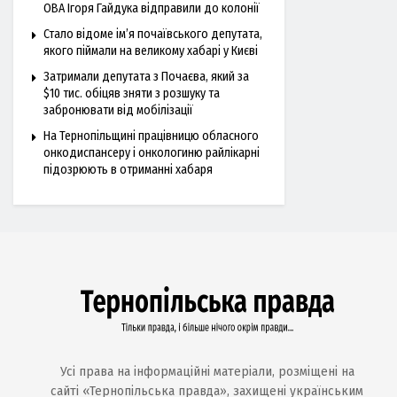
ОВА Ігоря Гайдука відправили до колонії
Стало відоме ім’я почаївського депутата,
якого піймали на великому хабарі у Києві
Затримали депутата з Почаєва, який за
$10 тис. обіцяв зняти з розшуку та
забронювати від мобілізації
На Тернопільщині працівницю обласного
онкодиспансеру і онкологиню райлікарні
підозрюють в отриманні хабаря
Усі права на інформаційні матеріали, розміщені на
сайті «Тернопільська правда», захищені українським