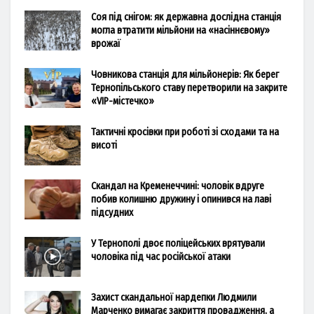
Соя під снігом: як державна дослідна станція
могла втратити мільйони на «насіннєвому»
врожаї
Човникова станція для мільйонерів: Як берег
Тернопільського ставу перетворили на закрите
«VIP-містечко»
Тактичні кросівки при роботі зі сходами та на
висоті
Скандал на Кременеччині: чоловік вдруге
побив колишню дружину і опинився на лаві
підсудних
У Тернополі двоє поліцейських врятували
чоловіка під час російської атаки
Захист скандальної нардепки Людмили
Марченко вимагає закриття провадження, а