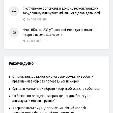
«Котлєта» не допомогла відомому тернопільському
забудовнику уникнути кримінальної відповідальності
54 ПОШИРЕННЯ
Нічна бійка на АЗС у Тернополі: молодик опинився в
лікарні з переломом черепа
60 ПОШИРЕННЯ
Рекомендуємо
Оптимальна довжина жіночого ланцюжка: як зробити
правильний вибір без попередньої примірки
Суші для компанії: як зібрати набір, щоб усім сподобалося
Як безпечно орендувати приміщення для бізнесу та
мінімізувати можливі ризики?
У Тернопільському ТЦК загинув 46-річний чоловік:
оприлюднили фрагмент відео інциденту