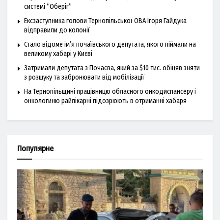
системі “Оберіг”
Ексзаступника голови Тернопільської ОВА Ігоря Гайдука
відправили до колонії
Стало відоме ім’я почаївського депутата, якого піймали на
великому хабарі у Києві
Затримали депутата з Почаєва, який за $10 тис. обіцяв зняти
з розшуку та забронювати від мобілізації
На Тернопільщині працівницю обласного онкодиспансеру і
онкологиню райлікарні підозрюють в отриманні хабаря
Популярне