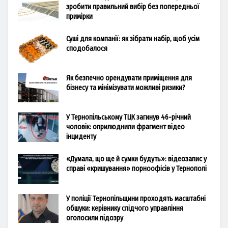
зробити правильний вибір без попередньої
примірки
Суші для компанії: як зібрати набір, щоб усім
сподобалося
Як безпечно орендувати приміщення для
бізнесу та мінімізувати можливі ризики?
У Тернопільському ТЦК загинув 46-річний
чоловік: оприлюднили фрагмент відео
інциденту
«Думала, що ще й сумки будуть»: відеозапис у
справі «кришування» порноофісів у Тернополі
У поліції Тернопільщини проходять масштабні
обшуки: керівнику слідчого управління
оголосили підозру