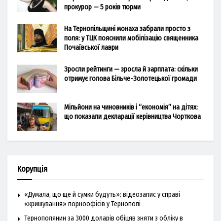
прокурор — 5 років тюрми
На Тернопільщині монаха забрали просто з
поля: у ТЦК пояснили мобілізацію священника
Почаївської лаври
Зросли рейтинги — зросла й зарплата: скільки
отримує голова Більче-Золотецької громади
Мільйони на чиновників і “економія” на дітях:
що показали декларації керівництва Чорткова
Корупція
«Думала, що ще й сумки будуть»: відеозапис у справі
«кришування» порноофісів у Тернополі
Тернополянин за 3000 доларів обіцяв зняти з обліку в