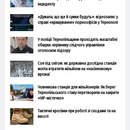
інциденту
«Думала, що ще й сумки будуть»: відеозапис у
справі «кришування» порноофісів у Тернополі
У поліції Тернопільщини проходять масштабні
обшуки: керівнику слідчого управління
оголосили підозру
Соя під снігом: як державна дослідна станція
могла втратити мільйони на «насіннєвому»
врожаї
Човникова станція для мільйонерів: Як берег
Тернопільського ставу перетворили на закрите
«VIP-містечко»
Тактичні кросівки при роботі зі сходами та на
висоті