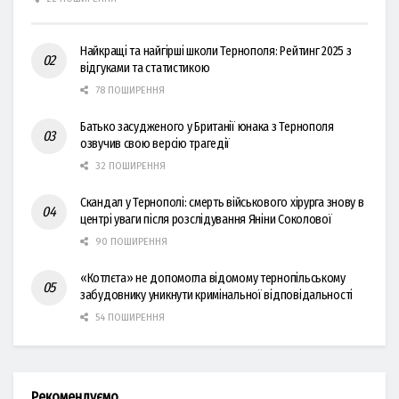
Найкращі та найгірші школи Тернополя: Рейтинг 2025 з
відгуками та статистикою
78 ПОШИРЕННЯ
Батько засудженого у Британії юнака з Тернополя
озвучив свою версію трагедії
32 ПОШИРЕННЯ
Скандал у Тернополі: смерть військового хірурга знову в
центрі уваги після розслідування Яніни Соколової
90 ПОШИРЕННЯ
«Котлєта» не допомогла відомому тернопільському
забудовнику уникнути кримінальної відповідальності
54 ПОШИРЕННЯ
Рекомендуємо