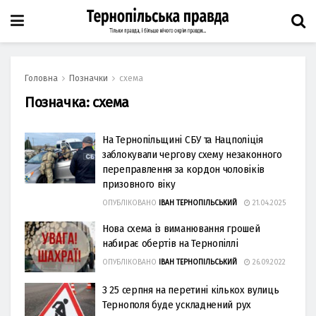
Головна
Позначки
схема
Позначка:
схема
На Тернопільщині СБУ та Нацполіція
заблокували чергову схему незаконного
переправлення за кордон чоловіків
призовного віку
ОПУБЛІКОВАНО
ІВАН ТЕРНОПІЛЬСЬКИЙ
21.04.2025
Нова схема із виманювання грошей
набирає обертів на Тернопіллі
ОПУБЛІКОВАНО
ІВАН ТЕРНОПІЛЬСЬКИЙ
26.09.2022
З 25 серпня на перетині кількох вулиць
Тернополя буде ускладнений рух