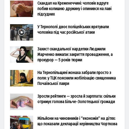
Скандал на Кременеччині: чоловік вдруге
побив колишню дружину і опинився на лаві
підсудних
У Тернополі двоє поліцейських врятували
чоловіка під час російської атаки
Захист скандальної нардепки Людмили
Марченко вимагає закриття провадження, а
прокурор — 5 років тюрми
На Тернопільщині монаха забрали просто з
поля: у ТЦК пояснили мобілізацію священника
Почаївської лаври
Зросли рейтинги — зросла й зарплата: скільки
отримує голова Більче-Золотецької громади
Мільйони на чиновників і “економія” на дітях:
що показали декларації керівництва Чорткова