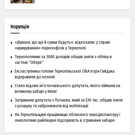
Корупція
«Думала, що ще й сумки будуть»: відеозапис у справі
«кришування» порноофісів у Тернополі
Тернополянин за 3000 доларів обіцяв зняти з обліку в
системі “Оберіг”
Ексзаступника голови Тернопільської ОВА Ігоря Гайдука
відправили до колонії
Стало відоме ім’я почаївського депутата, якого піймали на
великому хабарі у Києві
Затримали депутата з Почаєва, який за $10 тис. обіцяв зняти
з розшуку та забронювати від мобілізації
На Тернопільщині працівницю обласного онкодиспансеру і
онкологиню райлікарні підозрюють в отриманні хабаря