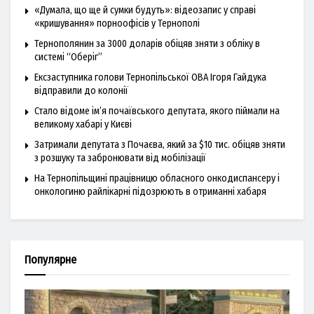
«Думала, що ще й сумки будуть»: відеозапис у справі
«кришування» порноофісів у Тернополі
Тернополянин за 3000 доларів обіцяв зняти з обліку в
системі “Оберіг”
Ексзаступника голови Тернопільської ОВА Ігоря Гайдука
відправили до колонії
Стало відоме ім’я почаївського депутата, якого піймали на
великому хабарі у Києві
Затримали депутата з Почаєва, який за $10 тис. обіцяв зняти
з розшуку та забронювати від мобілізації
На Тернопільщині працівницю обласного онкодиспансеру і
онкологиню райлікарні підозрюють в отриманні хабаря
Популярне