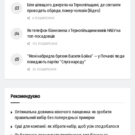
Біля цілющого джерела на Тернопільщині, де сектанти
проводять обряди, помер чоловік (Відео)
6 ПОШИРЕННЯ
Як телефон бізнесмена з Тернопільщини вивів НАБУ на
топ-посадовців
113 ПОШИРЕННЯ
“Мені набридла брехня Василя Бойка” — у Почаєві люди
покидають партію “Слуга народу”
30 ПОШИРЕННЯ
Рекомендуємо
Оптимальна довжина жіночого ланцюжка: як зробити
правильний вибір без попередньої примірки
Суші для компанії: як зібрати набір, щоб усім сподобалося