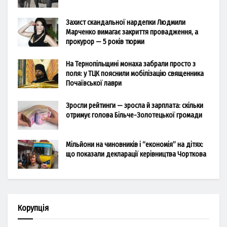
Захист скандальної нардепки Людмили
Марченко вимагає закриття провадження, а
прокурор — 5 років тюрми
На Тернопільщині монаха забрали просто з
поля: у ТЦК пояснили мобілізацію священника
Почаївської лаври
Зросли рейтинги — зросла й зарплата: скільки
отримує голова Більче-Золотецької громади
Мільйони на чиновників і “економія” на дітях:
що показали декларації керівництва Чорткова
Корупція