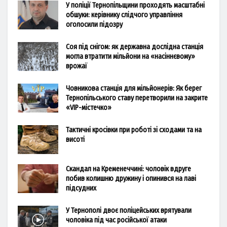
У поліції Тернопільщини проходять масштабні
обшуки: керівнику слідчого управління
оголосили підозру
Соя під снігом: як державна дослідна станція
могла втратити мільйони на «насіннєвому»
врожаї
Човникова станція для мільйонерів: Як берег
Тернопільського ставу перетворили на закрите
«VIP-містечко»
Тактичні кросівки при роботі зі сходами та на
висоті
Скандал на Кременеччині: чоловік вдруге
побив колишню дружину і опинився на лаві
підсудних
У Тернополі двоє поліцейських врятували
чоловіка під час російської атаки