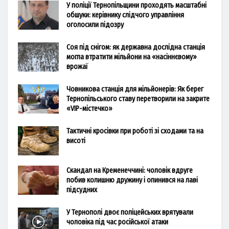
У поліції Тернопільщини проходять масштабні
обшуки: керівнику слідчого управління
оголосили підозру
Соя під снігом: як державна дослідна станція
могла втратити мільйони на «насіннєвому»
врожаї
Човникова станція для мільйонерів: Як берег
Тернопільського ставу перетворили на закрите
«VIP-містечко»
Тактичні кросівки при роботі зі сходами та на
висоті
Скандал на Кременеччині: чоловік вдруге
побив колишню дружину і опинився на лаві
підсудних
У Тернополі двоє поліцейських врятували
чоловіка під час російської атаки