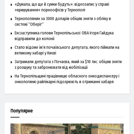
«Думала, що ще й сумки будуть»: відеозапис у справі
«кришування» порноофісів у Тернополі
Тернополянин за 3000 доларів обіцяв зняти з обліку в
системі “Оберіг”
Ексзаступника голови Тернопільської ОВА Ігоря Гайдука
відправили до колонії
Стало відоме ім’я почаївського депутата, якого піймали на
великому хабарі у Києві
Затримали депутата з Почаєва, який за $10 тис. обіцяв зняти
з розшуку та забронювати від мобілізації
На Тернопільщині працівницю обласного онкодиспансеру і
онкологиню райлікарні підозрюють в отриманні хабаря
Популярне