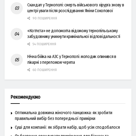
Скандал у Тернополі: смерть військового хірурга знову в
центрі уваги після розслідування Яніни Соколової
90 ПОШИРЕННЯ
«Котлєта» не допомогла відомому тернопільському
забудовнику уникнути кримінальної відповідальності
54 ПОШИРЕННЯ
Нічна бійка на АЗС у Тернополі: молодик опинився в
лікарні з переломом черепа
60 ПОШИРЕННЯ
Рекомендуємо
Оптимальна довжина жіночого ланцюжка: як зробити
правильний вибір без попередньої примірки
Суші для компанії: як зібрати набір, щоб усім сподобалося