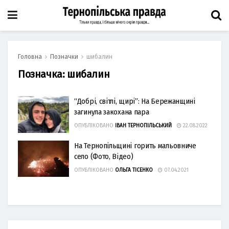
Головна
Позначки
шибалин
Позначка:
шибалин
“Добрі, світлі, щирі”: На Бережанщині
загинула закохана пара
ОПУБЛІКОВАНО
ІВАН ТЕРНОПІЛЬСЬКИЙ
22.08.2022
На Тернопільщині горить мальовниче
село (Фото, Відео)
ОПУБЛІКОВАНО
ОЛЬГА ТІСЕНКО
07.04.2021