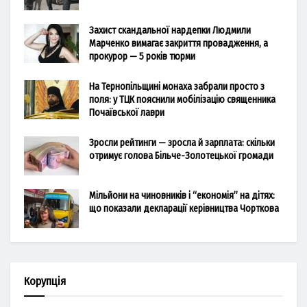
Захист скандальної нардепки Людмили
Марченко вимагає закриття провадження, а
прокурор — 5 років тюрми
На Тернопільщині монаха забрали просто з
поля: у ТЦК пояснили мобілізацію священника
Почаївської лаври
Зросли рейтинги — зросла й зарплата: скільки
отримує голова Більче-Золотецької громади
Мільйони на чиновників і “економія” на дітях:
що показали декларації керівництва Чорткова
Корупція