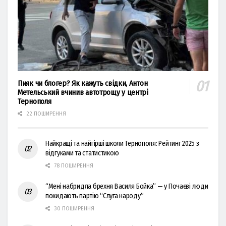
Пияк чи блогер? Як кажуть свідки, Антон
Метельський вчинив автотрощу у центрі
Тернополя
22 ПОШИРЕННЯ
Найкращі та найгірші школи Тернополя: Рейтинг 2025 з
відгуками та статистикою
78 ПОШИРЕННЯ
“Мені набридла брехня Василя Бойка” — у Почаєві люди
покидають партію “Слуга народу”
30 ПОШИРЕННЯ