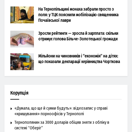
На Тернопільщині монаха забрали просто з
поля: у ТЦК пояснили мобілізацію священника
Почаївської лаври
Зросли рейтинги — зросла й зарплата: скільки
отримує голова Більче-Золотецької громади
Мільйони на чиновників і “економія” на дітях:
що показали декларації керівництва Чорткова
Корупція
«Думала, що ще й сумки будуть»: відеозапис у справі
«кришування» порноофісів у Тернополі
Тернополянин за 3000 доларів обіцяв зняти з обліку в
системі “Оберіг”