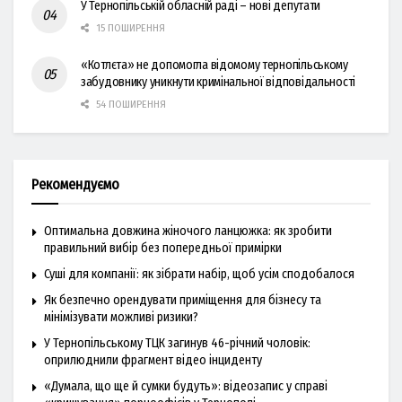
У Тернопільській обласній раді – нові депутати
15 ПОШИРЕННЯ
«Котлєта» не допомогла відомому тернопільському
забудовнику уникнути кримінальної відповідальності
54 ПОШИРЕННЯ
Рекомендуємо
Оптимальна довжина жіночого ланцюжка: як зробити
правильний вибір без попередньої примірки
Суші для компанії: як зібрати набір, щоб усім сподобалося
Як безпечно орендувати приміщення для бізнесу та
мінімізувати можливі ризики?
У Тернопільському ТЦК загинув 46-річний чоловік:
оприлюднили фрагмент відео інциденту
«Думала, що ще й сумки будуть»: відеозапис у справі