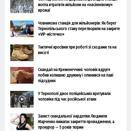
могла втратити мільйони на «насіннєвому»
врожаї
Човникова станція для мільйонерів: Як берег
Тернопільського ставу перетворили на закрите
«VIP-містечко»
Тактичні кросівки при роботі зі сходами та на
висоті
Скандал на Кременеччині: чоловік вдруге
побив колишню дружину і опинився на лаві
підсудних
У Тернополі двоє поліцейських врятували
чоловіка під час російської атаки
Захист скандальної нардепки Людмили
Марченко вимагає закриття провадження, а
прокурор — 5 років тюрми