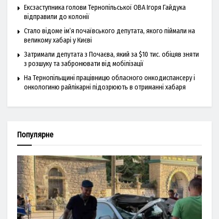
Ексзаступника голови Тернопільської ОВА Ігоря Гайдука
відправили до колонії
Стало відоме ім’я почаївського депутата, якого піймали на
великому хабарі у Києві
Затримали депутата з Почаєва, який за $10 тис. обіцяв зняти
з розшуку та забронювати від мобілізації
На Тернопільщині працівницю обласного онкодиспансеру і
онкологиню райлікарні підозрюють в отриманні хабаря
Популярне