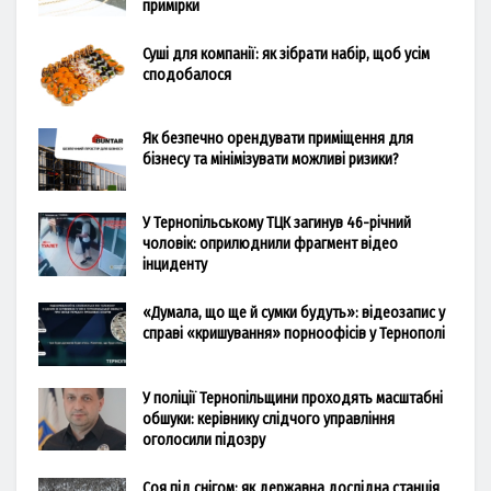
примірки
Суші для компанії: як зібрати набір, щоб усім
сподобалося
Як безпечно орендувати приміщення для
бізнесу та мінімізувати можливі ризики?
У Тернопільському ТЦК загинув 46-річний
чоловік: оприлюднили фрагмент відео
інциденту
«Думала, що ще й сумки будуть»: відеозапис у
справі «кришування» порноофісів у Тернополі
У поліції Тернопільщини проходять масштабні
обшуки: керівнику слідчого управління
оголосили підозру
Соя під снігом: як державна дослідна станція