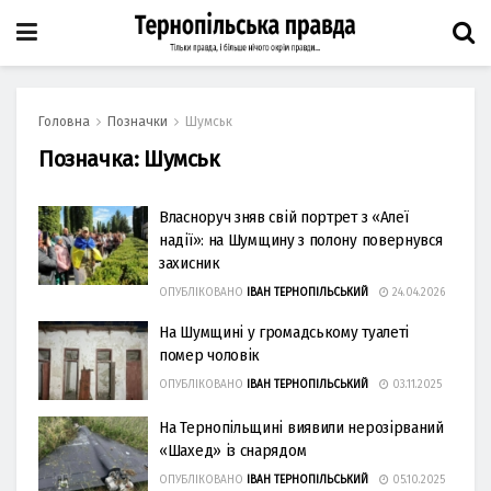
Головна
Позначки
Шумськ
Позначка:
Шумськ
Власноруч зняв свій портрет з «Алеї
надії»: на Шумщину з полону повернувся
захисник
ОПУБЛІКОВАНО
ІВАН ТЕРНОПІЛЬСЬКИЙ
24.04.2026
На Шумщині у громадському туалеті
помер чоловік
ОПУБЛІКОВАНО
ІВАН ТЕРНОПІЛЬСЬКИЙ
03.11.2025
На Тернопільщині виявили нерозірваний
«Шахед» із снарядом
ОПУБЛІКОВАНО
ІВАН ТЕРНОПІЛЬСЬКИЙ
05.10.2025