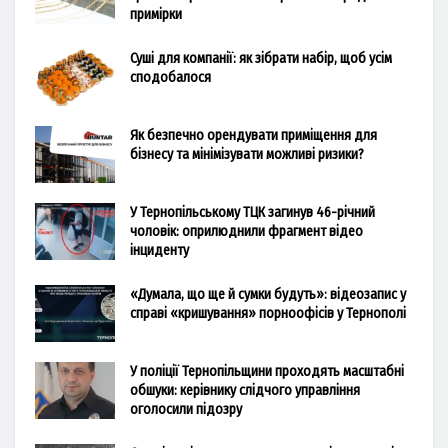
примірки
Суші для компанії: як зібрати набір, щоб усім
сподобалося
Як безпечно орендувати приміщення для
бізнесу та мінімізувати можливі ризики?
У Тернопільському ТЦК загинув 46-річний
чоловік: оприлюднили фрагмент відео
інциденту
«Думала, що ще й сумки будуть»: відеозапис у
справі «кришування» порноофісів у Тернополі
У поліції Тернопільщини проходять масштабні
обшуки: керівнику слідчого управління
оголосили підозру