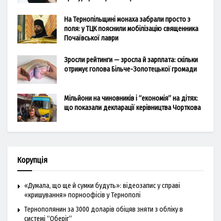
На Тернопільщині монаха забрали просто з
поля: у ТЦК пояснили мобілізацію священника
Почаївської лаври
Зросли рейтинги — зросла й зарплата: скільки
отримує голова Більче-Золотецької громади
Мільйони на чиновників і “економія” на дітях:
що показали декларації керівництва Чорткова
Корупція
«Думала, що ще й сумки будуть»: відеозапис у справі
«кришування» порноофісів у Тернополі
Тернополянин за 3000 доларів обіцяв зняти з обліку в
системі “Оберіг”