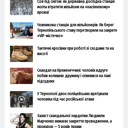
Соя під снігом: як державна дослідна станція
могла втратити мільйони на «насіннєвому»
врожаї
Човникова станція для мільйонерів: Як берег
Тернопільського ставу перетворили на закрите
«VIP-містечко»
Тактичні кросівки при роботі зі сходами та на
висоті
Скандал на Кременеччині: чоловік вдруге
побив колишню дружину і опинився на лаві
підсудних
У Тернополі двоє поліцейських врятували
чоловіка під час російської атаки
Захист скандальної нардепки Людмили
Марченко вимагає закриття провадження, а
прокурор — 5 років тюрми