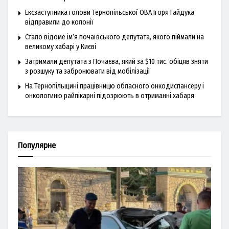
Ексзаступника голови Тернопільської ОВА Ігоря Гайдука
відправили до колонії
Стало відоме ім’я почаївського депутата, якого піймали на
великому хабарі у Києві
Затримали депутата з Почаєва, який за $10 тис. обіцяв зняти
з розшуку та забронювати від мобілізації
На Тернопільщині працівницю обласного онкодиспансеру і
онкологиню райлікарні підозрюють в отриманні хабаря
Популярне