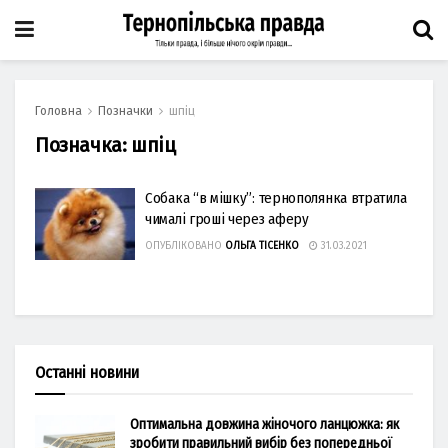
Головна
Позначки
шпіц
Позначка:
шпіц
Собака “в мішку”: тернополянка втратила
чималі гроші через аферу
ОПУБЛІКОВАНО
ОЛЬГА ТІСЕНКО
31.03.2021
Останні новини
Оптимальна довжина жіночого ланцюжка: як
зробити правильний вибір без попередньої