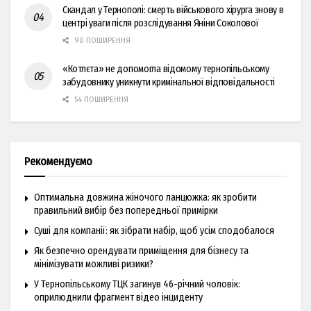
Скандал у Тернополі: смерть військового хірурга знову в
центрі уваги після розслідування Яніни Соколової
90 ПОШИРЕННЯ
«Котлєта» не допомогла відомому тернопільському
забудовнику уникнути кримінальної відповідальності
54 ПОШИРЕННЯ
Рекомендуємо
Оптимальна довжина жіночого ланцюжка: як зробити
правильний вибір без попередньої примірки
Суші для компанії: як зібрати набір, щоб усім сподобалося
Як безпечно орендувати приміщення для бізнесу та
мінімізувати можливі ризики?
У Тернопільському ТЦК загинув 46-річний чоловік:
оприлюднили фрагмент відео інциденту