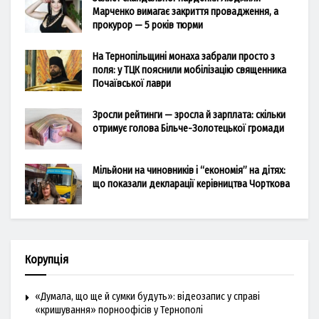
Марченко вимагає закриття провадження, а
прокурор — 5 років тюрми
На Тернопільщині монаха забрали просто з
поля: у ТЦК пояснили мобілізацію священника
Почаївської лаври
Зросли рейтинги — зросла й зарплата: скільки
отримує голова Більче-Золотецької громади
Мільйони на чиновників і “економія” на дітях:
що показали декларації керівництва Чорткова
Корупція
«Думала, що ще й сумки будуть»: відеозапис у справі
«кришування» порноофісів у Тернополі