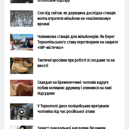
оголосили підозру
Соя під снігом: як державна дослідна станція
могла втратити мільйони на «насіннєвому»
врожаї
Човникова станція для мільйонерів: Як берег
Тернопільського ставу перетворили на закрите
«VIP-містечко»
Тактичні кросівки при роботі зі сходами та на
висоті
Скандал на Кременеччині: чоловік вдруге
побив колишню дружину і опинився на лаві
підсудних
У Тернополі двоє поліцейських врятували
чоловіка під час російської атаки
Захист скандальної нардепки Людмили