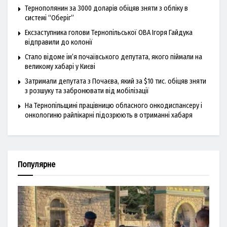
Тернополянин за 3000 доларів обіцяв зняти з обліку в
системі “Оберіг”
Ексзаступника голови Тернопільської ОВА Ігоря Гайдука
відправили до колонії
Стало відоме ім’я почаївського депутата, якого піймали на
великому хабарі у Києві
Затримали депутата з Почаєва, який за $10 тис. обіцяв зняти
з розшуку та забронювати від мобілізації
На Тернопільщині працівницю обласного онкодиспансеру і
онкологиню райлікарні підозрюють в отриманні хабаря
Популярне