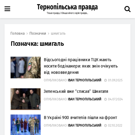
Головна
Позначки
шмигаль
Позначка:
шмигаль
Відсьогодні працівники ТЦК мають
носити бодікамери: яких змін очікують
від нововведення
ОПУБЛІКОВАНО
ІВАН ТЕРНОПІЛЬСЬКИЙ
01.09.2025
Зеленський вже “списав” Шмигаля
ОПУБЛІКОВАНО
ІВАН ТЕРНОПІЛЬСЬКИЙ
04.07.2024
В Україні 900 вчителів пішли на фронт
ОПУБЛІКОВАНО
ІВАН ТЕРНОПІЛЬСЬКИЙ
02.10.2022