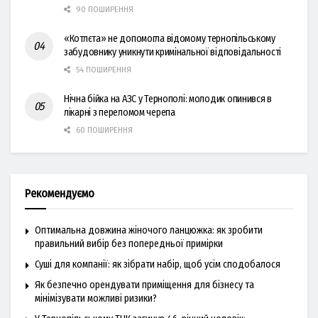
90 ПОШИРЕННЯ
«Котлєта» не допомогла відомому тернопільському
забудовнику уникнути кримінальної відповідальності
54 ПОШИРЕННЯ
Нічна бійка на АЗС у Тернополі: молодик опинився в
лікарні з переломом черепа
60 ПОШИРЕННЯ
Рекомендуємо
Оптимальна довжина жіночого ланцюжка: як зробити
правильний вибір без попередньої примірки
Суші для компанії: як зібрати набір, щоб усім сподобалося
Як безпечно орендувати приміщення для бізнесу та
мінімізувати можливі ризики?