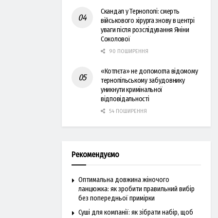
Скандал у Тернополі: смерть
військового хірурга знову в центрі
уваги після розслідування Яніни
Соколової
90 ПОШИРЕННЯ
«Котлєта» не допомогла відомому
тернопільському забудовнику
уникнути кримінальної
відповідальності
54 ПОШИРЕННЯ
Рекомендуємо
Оптимальна довжина жіночого
ланцюжка: як зробити правильний вибір
без попередньої примірки
Суші для компанії: як зібрати набір, щоб