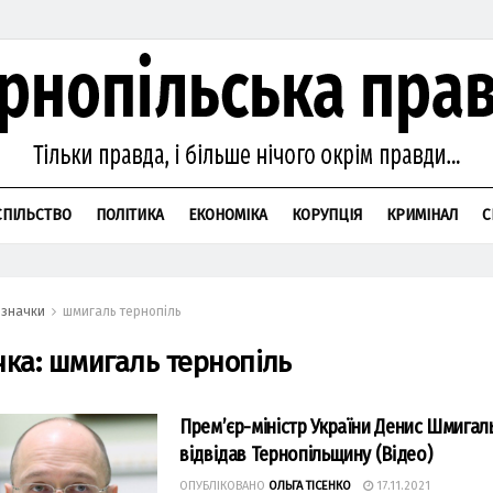
СПІЛЬСТВО
ПОЛІТИКА
ЕКОНОМІКА
КОРУПЦІЯ
КРИМІНАЛ
С
значки
шмигаль тернопіль
чка:
шмигаль тернопіль
Прем’єр-міністр України Денис Шмигал
відвідав Тернопільщину (Відео)
ОПУБЛІКОВАНО
ОЛЬГА ТІСЕНКО
17.11.2021