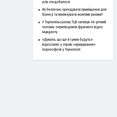
усім сподобалося
Як безпечно орендувати приміщення для
бізнесу та мінімізувати можливі ризики?
У Тернопільському ТЦК загинув 46-річний
чоловік: оприлюднили фрагмент відео
інциденту
«Думала, що ще й сумки будуть»:
відеозапис у справі «кришування»
порноофісів у Тернополі