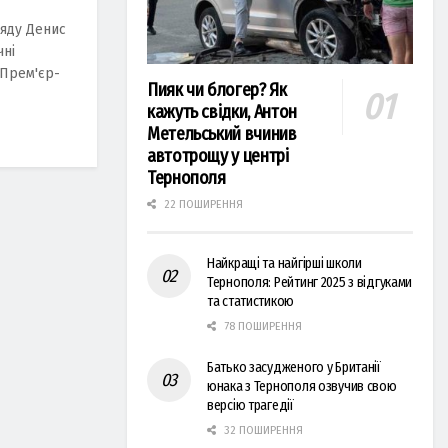
ряду Денис
чні
 Прем'єр-
Пияк чи блогер? Як
кажуть свідки, Антон
Метельський вчинив
автотрощу у центрі
Тернополя
22 ПОШИРЕННЯ
Найкращі та найгірші школи
Тернополя: Рейтинг 2025 з відгуками
та статистикою
78 ПОШИРЕННЯ
Батько засудженого у Британії
юнака з Тернополя озвучив свою
версію трагедії
32 ПОШИРЕННЯ