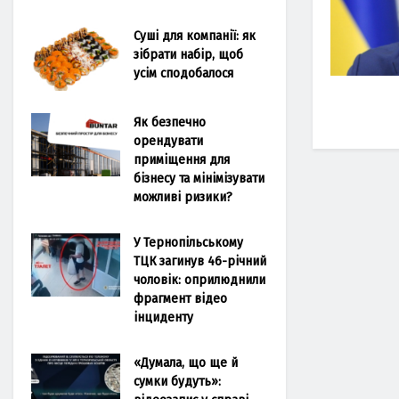
Суші для компанії: як
зібрати набір, щоб
усім сподобалося
Як безпечно
орендувати
приміщення для
бізнесу та мінімізувати
можливі ризики?
У Тернопільському
ТЦК загинув 46-річний
чоловік: оприлюднили
фрагмент відео
інциденту
«Думала, що ще й
сумки будуть»: