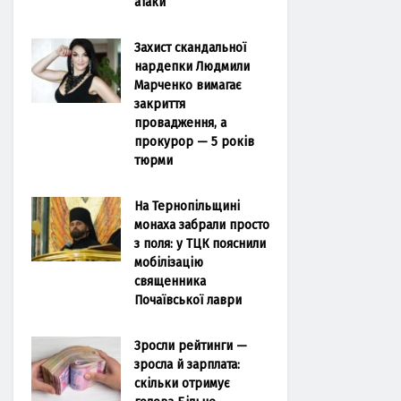
атаки
Захист скандальної
нардепки Людмили
Марченко вимагає
закриття
провадження, а
прокурор — 5 років
тюрми
На Тернопільщині
монаха забрали просто
з поля: у ТЦК пояснили
мобілізацію
священника
Почаївської лаври
Зросли рейтинги —
зросла й зарплата:
скільки отримує