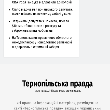
ОВА Ігоря Гайдука відправили до колонії
Стало відоме ім’я почаївського депутата,
якого піймали на великому хабарі у Києві
Затримали депутата з Почаєва, який за
$10 тис. обіцяв зняти з розшуку та
забронювати від мобілізації
На Тернопільщині працівницю обласного
онкодиспансеру і онкологиню райлікарні
підозрюють в отриманні хабаря
Усі права на інформаційні матеріали, розміщені на
сайті «Тернопільська правда», захищені українським