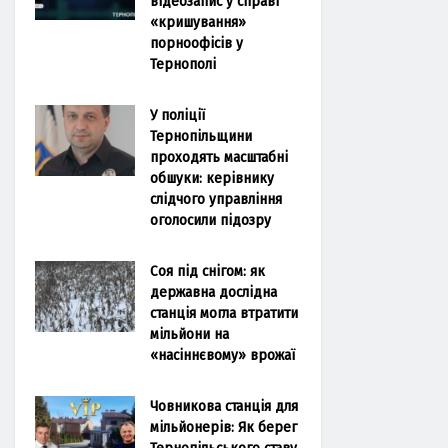
відеозапис у справі
«кришування»
порноофісів у
Тернополі
У поліції
Тернопільщини
проходять масштабні
обшуки: керівнику
слідчого управління
оголосили підозру
Соя під снігом: як
державна дослідна
станція могла втратити
мільйони на
«насіннєвому» врожаї
Човникова станція для
мільйонерів: Як берег
Тернопільського ставу