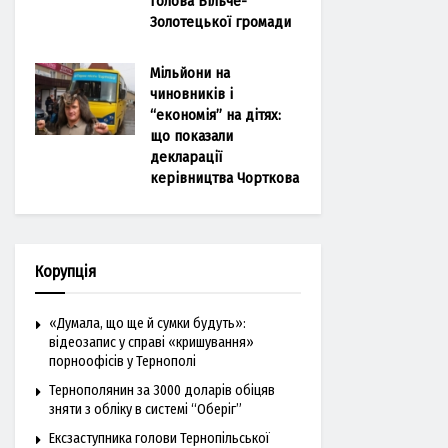
голова Більче-
Золотецької громади
Мільйони на
чиновників і
“економія” на дітях:
що показали
декларації
керівництва Чорткова
Корупція
«Думала, що ще й сумки будуть»:
відеозапис у справі «кришування»
порноофісів у Тернополі
Тернополянин за 3000 доларів обіцяв
зняти з обліку в системі “Оберіг”
Ексзаступника голови Тернопільської