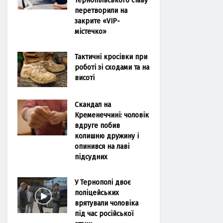
перетворили на
закрите «VIP-
містечко»
Тактичні кросівки при
роботі зі сходами та на
висоті
Скандал на
Кременеччині: чоловік
вдруге побив
колишню дружину і
опинився на лаві
підсудних
У Тернополі двоє
поліцейських
врятували чоловіка
під час російської