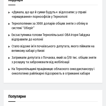
«Думала, що ще й сумки будуть»: відеозапис у справі
«кришування» порноофісів у Тернополі
Тернополянин за 3000 доларів обіцяв зняти з обліку в
системі “Оберіг”
Ексзаступника голови Тернопільської ОВА Ігоря Гайдука
відправили до колонії
Стало відоме ім’я почаївського депутата, якого піймали на
великому хабарі у Києві
Затримали депутата з Почаєва, який за $10 тис. обіцяв зняти
з розшуку та забронювати від мобілізації
На Тернопільщині працівницю обласного онкодиспансеру і
онкологиню райлікарні підозрюють в отриманні хабаря
Популярне