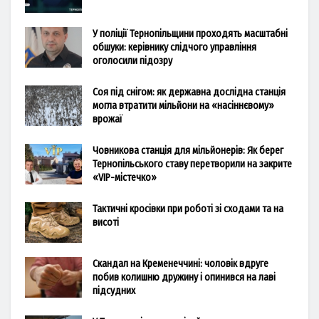
У поліції Тернопільщини проходять масштабні
обшуки: керівнику слідчого управління
оголосили підозру
Соя під снігом: як державна дослідна станція
могла втратити мільйони на «насіннєвому»
врожаї
Човникова станція для мільйонерів: Як берег
Тернопільського ставу перетворили на закрите
«VIP-містечко»
Тактичні кросівки при роботі зі сходами та на
висоті
Скандал на Кременеччині: чоловік вдруге
побив колишню дружину і опинився на лаві
підсудних