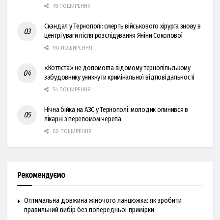
78 ПОШИРЕННЯ
Скандал у Тернополі: смерть військового хірурга знову в
центрі уваги після розслідування Яніни Соколової
90 ПОШИРЕННЯ
«Котлєта» не допомогла відомому тернопільському
забудовнику уникнути кримінальної відповідальності
54 ПОШИРЕННЯ
Нічна бійка на АЗС у Тернополі: молодик опинився в
лікарні з переломом черепа
60 ПОШИРЕННЯ
Рекомендуємо
Оптимальна довжина жіночого ланцюжка: як зробити
правильний вибір без попередньої примірки