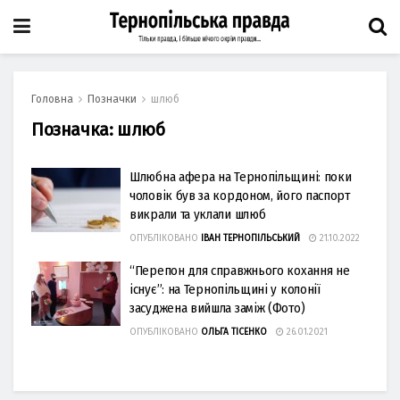
Головна
Позначки
шлюб
Позначка:
шлюб
Шлюбна афера на Тернопільщині: поки
чоловік був за кордоном, його паспорт
викрали та уклали шлюб
ОПУБЛІКОВАНО
ІВАН ТЕРНОПІЛЬСЬКИЙ
21.10.2022
“Перепон для справжнього кохання не
існує”: на Тернопільщині у колонії
засуджена вийшла заміж (Фото)
ОПУБЛІКОВАНО
ОЛЬГА ТІСЕНКО
26.01.2021