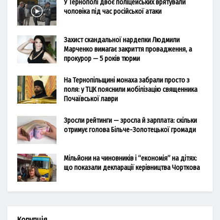
У Тернополі двоє поліцейських врятували
чоловіка під час російської атаки
Захист скандальної нардепки Людмили
Марченко вимагає закриття провадження, а
прокурор — 5 років тюрми
На Тернопільщині монаха забрали просто з
поля: у ТЦК пояснили мобілізацію священника
Почаївської лаври
Зросли рейтинги — зросла й зарплата: скільки
отримує голова Більче-Золотецької громади
Мільйони на чиновників і “економія” на дітях:
що показали декларації керівництва Чорткова
Корупція