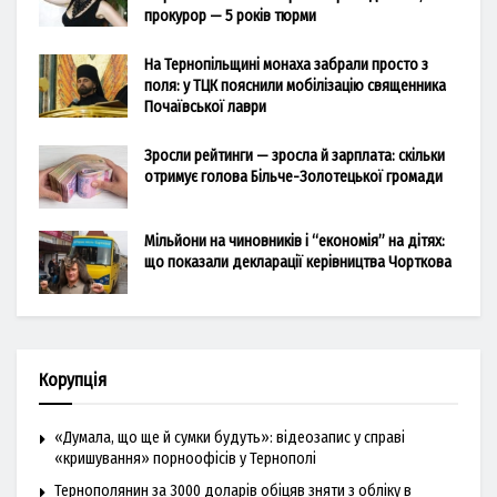
прокурор — 5 років тюрми
На Тернопільщині монаха забрали просто з
поля: у ТЦК пояснили мобілізацію священника
Почаївської лаври
Зросли рейтинги — зросла й зарплата: скільки
отримує голова Більче-Золотецької громади
Мільйони на чиновників і “економія” на дітях:
що показали декларації керівництва Чорткова
Корупція
«Думала, що ще й сумки будуть»: відеозапис у справі
«кришування» порноофісів у Тернополі
Тернополянин за 3000 доларів обіцяв зняти з обліку в