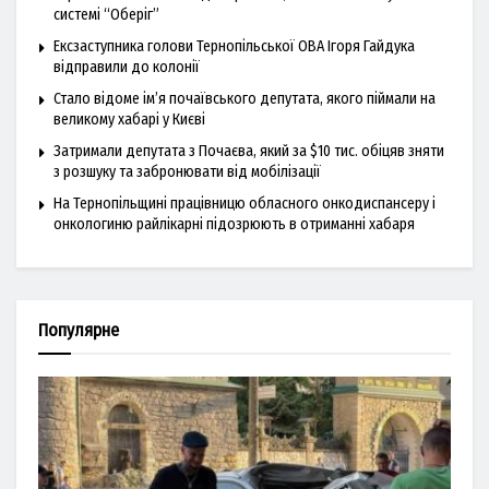
системі “Оберіг”
Ексзаступника голови Тернопільської ОВА Ігоря Гайдука
відправили до колонії
Стало відоме ім’я почаївського депутата, якого піймали на
великому хабарі у Києві
Затримали депутата з Почаєва, який за $10 тис. обіцяв зняти
з розшуку та забронювати від мобілізації
На Тернопільщині працівницю обласного онкодиспансеру і
онкологиню райлікарні підозрюють в отриманні хабаря
Популярне