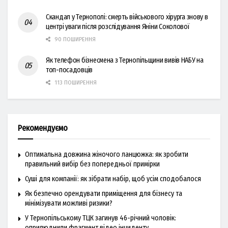
Скандал у Тернополі: смерть військового хірурга знову в
центрі уваги після розслідування Яніни Соколової
90 ПОШИРЕННЯ
Як телефон бізнесмена з Тернопільщини вивів НАБУ на
топ-посадовців
113 ПОШИРЕННЯ
Рекомендуємо
Оптимальна довжина жіночого ланцюжка: як зробити
правильний вибір без попередньої примірки
Суші для компанії: як зібрати набір, щоб усім сподобалося
Як безпечно орендувати приміщення для бізнесу та
мінімізувати можливі ризики?
У Тернопільському ТЦК загинув 46-річний чоловік:
оприлюднили фрагмент відео інциденту