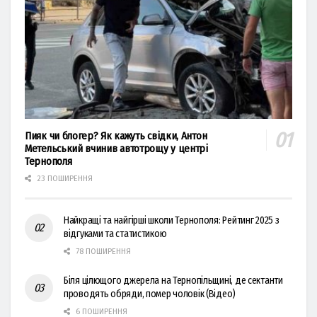
Пияк чи блогер? Як кажуть свідки, Антон
Метельський вчинив автотрощу у центрі
Тернополя
23 ПОШИРЕННЯ
Найкращі та найгірші школи Тернополя: Рейтинг 2025 з
відгуками та статистикою
78 ПОШИРЕННЯ
Біля цілющого джерела на Тернопільщині, де сектанти
проводять обряди, помер чоловік (Відео)
6 ПОШИРЕННЯ