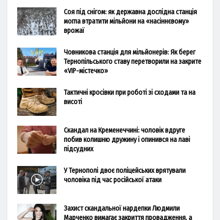
Соя під снігом: як державна дослідна станція
могла втратити мільйони на «насіннєвому»
врожаї
Човникова станція для мільйонерів: Як берег
Тернопільського ставу перетворили на закрите
«VIP-містечко»
Тактичні кросівки при роботі зі сходами та на
висоті
Скандал на Кременеччині: чоловік вдруге
побив колишню дружину і опинився на лаві
підсудних
У Тернополі двоє поліцейських врятували
чоловіка під час російської атаки
Захист скандальної нардепки Людмили
Марченко вимагає закриття провадження, а