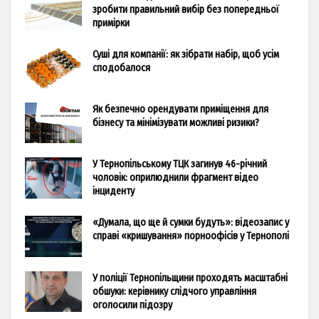
зробити правильний вибір без попередньої
примірки
Суші для компанії: як зібрати набір, щоб усім
сподобалося
Як безпечно орендувати приміщення для
бізнесу та мінімізувати можливі ризики?
У Тернопільському ТЦК загинув 46-річний
чоловік: оприлюднили фрагмент відео
інциденту
«Думала, що ще й сумки будуть»: відеозапис у
справі «кришування» порноофісів у Тернополі
У поліції Тернопільщини проходять масштабні
обшуки: керівнику слідчого управління
оголосили підозру