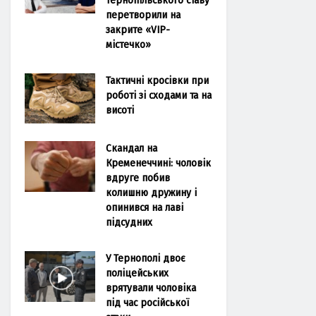
перетворили на
закрите «VIP-
містечко»
Тактичні кросівки при
роботі зі сходами та на
висоті
Скандал на
Кременеччині: чоловік
вдруге побив
колишню дружину і
опинився на лаві
підсудних
У Тернополі двоє
поліцейських
врятували чоловіка
під час російської