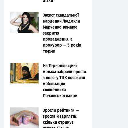
атаки
Захист скандальної
нардепки Людмили
Марченко вимагає
закриття
провадження, а
прокурор — 5 років
тюрми
На Тернопільщині
монаха забрали просто
з поля: у ТЦК пояснили
мобілізацію
священника
Почаївської лаври
Зросли рейтинги —
зросла й зарплата:
скільки отримує