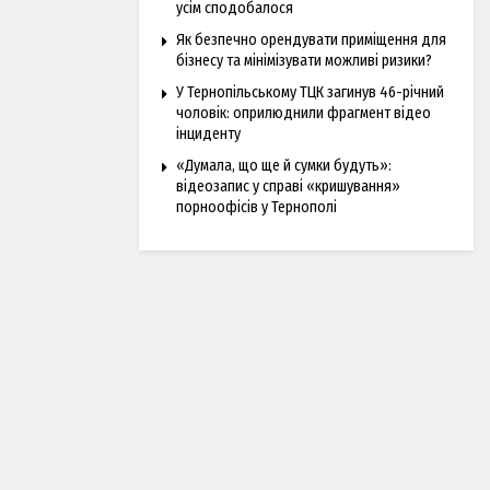
усім сподобалося
Як безпечно орендувати приміщення для
бізнесу та мінімізувати можливі ризики?
У Тернопільському ТЦК загинув 46-річний
чоловік: оприлюднили фрагмент відео
інциденту
«Думала, що ще й сумки будуть»:
відеозапис у справі «кришування»
порноофісів у Тернополі