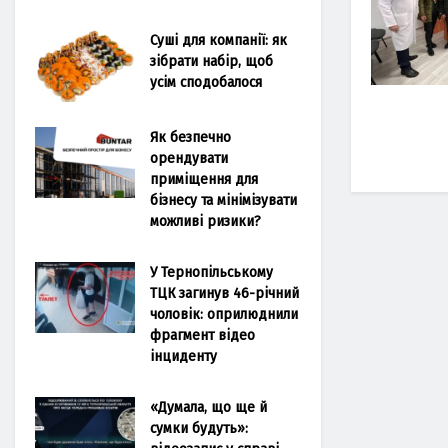
Суші для компанії: як
зібрати набір, щоб
усім сподобалося
Як безпечно
орендувати
приміщення для
бізнесу та мінімізувати
можливі ризики?
У Тернопільському
ТЦК загинув 46-річний
чоловік: оприлюднили
фрагмент відео
інциденту
«Думала, що ще й
сумки будуть»: