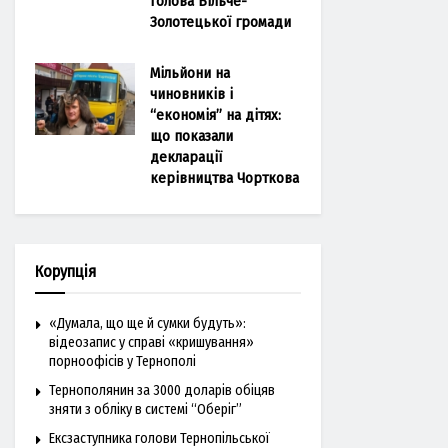
голова Більче-
Золотецької громади
Мільйони на
чиновників і
“економія” на дітях:
що показали
декларації
керівництва Чорткова
Корупція
«Думала, що ще й сумки будуть»:
відеозапис у справі «кришування»
порноофісів у Тернополі
Тернополянин за 3000 доларів обіцяв
зняти з обліку в системі “Оберіг”
Ексзаступника голови Тернопільської