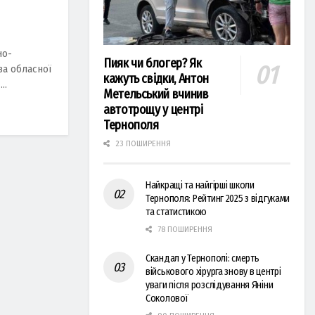
но-
Пияк чи блогер? Як
а обласної
кажуть свідки, Антон
..
Метельський вчинив
автотрощу у центрі
Тернополя
23 ПОШИРЕННЯ
Найкращі та найгірші школи
Тернополя: Рейтинг 2025 з відгуками
та статистикою
78 ПОШИРЕННЯ
Скандал у Тернополі: смерть
військового хірурга знову в центрі
уваги після розслідування Яніни
Соколової