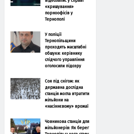
відеозапис у справі
«кришування»
порноофісів у
Тернополі
У поліції
Тернопільщини
проходять масштабні
обшуки: керівнику
слідчого управління
оголосили підозру
Соя під снігом: як
державна дослідна
станція могла втратити
мільйони на
«насіннєвому» врожаї
Човникова станція для
мільйонерів: Як берег
Тернопільського ставу