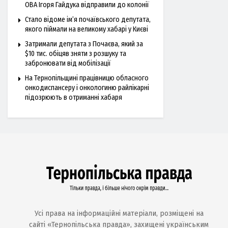
ОВА Ігоря Гайдука відправили до колонії
Стало відоме ім’я почаївського депутата,
якого піймали на великому хабарі у Києві
Затримали депутата з Почаєва, який за
$10 тис. обіцяв зняти з розшуку та
забронювати від мобілізації
На Тернопільщині працівницю обласного
онкодиспансеру і онкологиню райлікарні
підозрюють в отриманні хабаря
Усі права на інформаційні матеріали, розміщені на
сайті «Тернопільська правда», захищені українським