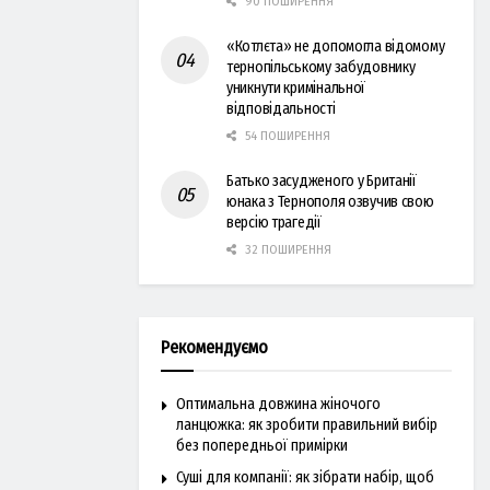
90 ПОШИРЕННЯ
«Котлєта» не допомогла відомому
тернопільському забудовнику
уникнути кримінальної
відповідальності
54 ПОШИРЕННЯ
Батько засудженого у Британії
юнака з Тернополя озвучив свою
версію трагедії
32 ПОШИРЕННЯ
Рекомендуємо
Оптимальна довжина жіночого
ланцюжка: як зробити правильний вибір
без попередньої примірки
Суші для компанії: як зібрати набір, щоб