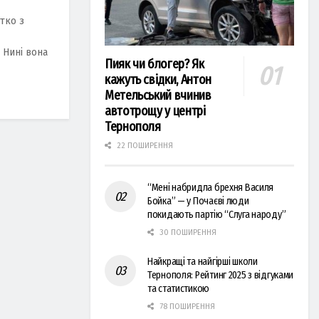
тко з
 Нині вона
Пияк чи блогер? Як
кажуть свідки, Антон
Метельський вчинив
автотрощу у центрі
Тернополя
22 ПОШИРЕННЯ
“Мені набридла брехня Василя
Бойка” — у Почаєві люди
покидають партію “Слуга народу”
30 ПОШИРЕННЯ
Найкращі та найгірші школи
Тернополя: Рейтинг 2025 з відгуками
та статистикою
78 ПОШИРЕННЯ