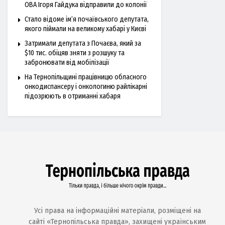
ОВА Ігоря Гайдука відправили до колонії
Стало відоме ім’я почаївського депутата,
якого піймали на великому хабарі у Києві
Затримали депутата з Почаєва, який за
$10 тис. обіцяв зняти з розшуку та
забронювати від мобілізації
На Тернопільщині працівницю обласного
онкодиспансеру і онкологиню райлікарні
підозрюють в отриманні хабаря
Усі права на інформаційні матеріали, розміщені на
сайті «Тернопільська правда», захищені українським