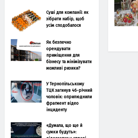
Суші для компанії: як
зібрати набір, щоб
усім сподобалося
Як безпечно
орендувати
приміщення для
бізнесу та мінімізувати
можливі ризики?
У Тернопільському
ТЦК загинув 46-річний
чоловік: оприлюднили
фрагмент відео
інциденту
«Думала, що ще й
сумки будуть»: