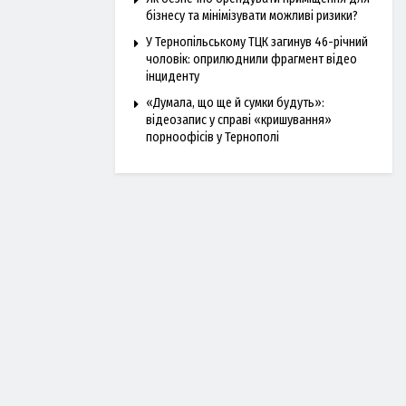
бізнесу та мінімізувати можливі ризики?
У Тернопільському ТЦК загинув 46-річний
чоловік: оприлюднили фрагмент відео
інциденту
«Думала, що ще й сумки будуть»:
відеозапис у справі «кришування»
порноофісів у Тернополі