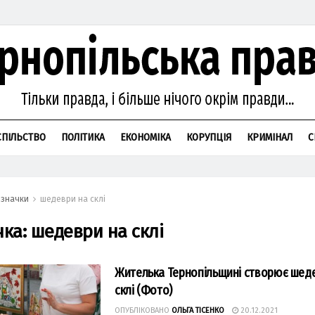
СПІЛЬСТВО
ПОЛІТИКА
ЕКОНОМІКА
КОРУПЦІЯ
КРИМІНАЛ
С
значки
шедеври на склі
чка:
шедеври на склі
Жителька Тернопільщині створює шед
склі (Фото)
ОПУБЛІКОВАНО
ОЛЬГА ТІСЕНКО
20.12.2021