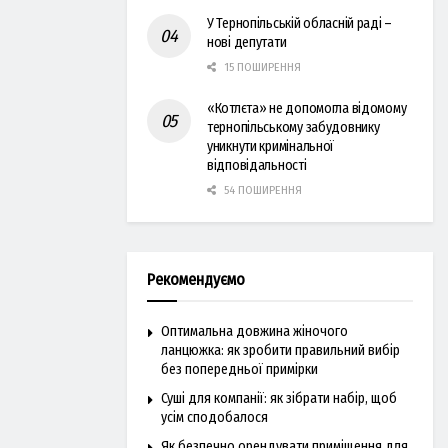
У Тернопільській обласній раді –
нові депутати
15 ПОШИРЕННЯ
«Котлєта» не допомогла відомому
тернопільському забудовнику
уникнути кримінальної
відповідальності
54 ПОШИРЕННЯ
Рекомендуємо
Оптимальна довжина жіночого
ланцюжка: як зробити правильний вибір
без попередньої примірки
Суші для компанії: як зібрати набір, щоб
усім сподобалося
Як безпечно орендувати приміщення для