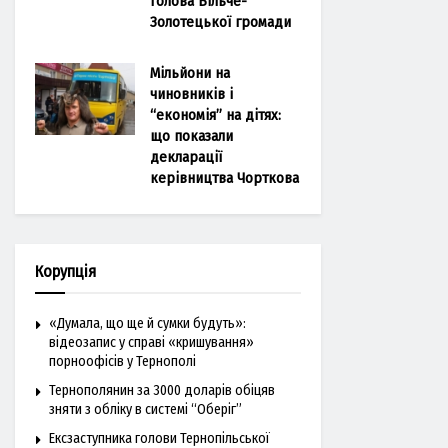
голова Більче-
Золотецької громади
Мільйони на
чиновників і
“економія” на дітях:
що показали
декларації
керівництва Чорткова
Корупція
«Думала, що ще й сумки будуть»:
відеозапис у справі «кришування»
порноофісів у Тернополі
Тернополянин за 3000 доларів обіцяв
зняти з обліку в системі “Оберіг”
Ексзаступника голови Тернопільської