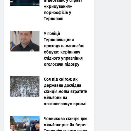
відеозапис у справі
«кришування»
порноофісів у
Тернополі
У поліції
Тернопільщини
проходять масштабні
обшуки: керівнику
слідчого управління
оголосили підозру
Соя під снігом: як
державна дослідна
станція могла втратити
мільйони на
«насіннєвому» врожаї
Човникова станція для
мільйонерів: Як берег
Тернопільського ставу