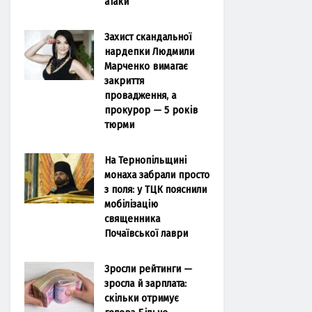
атаки
Захист скандальної
нардепки Людмили
Марченко вимагає
закриття
провадження, а
прокурор — 5 років
тюрми
На Тернопільщині
монаха забрали просто
з поля: у ТЦК пояснили
мобілізацію
священника
Почаївської лаври
Зросли рейтинги —
зросла й зарплата:
скільки отримує