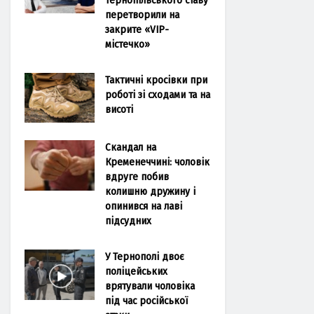
перетворили на
закрите «VIP-
містечко»
Тактичні кросівки при
роботі зі сходами та на
висоті
Скандал на
Кременеччині: чоловік
вдруге побив
колишню дружину і
опинився на лаві
підсудних
У Тернополі двоє
поліцейських
врятували чоловіка
під час російської