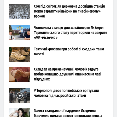
Соя під снігом: як державна дослідна станція
могла втратити мільйони на «насіннєвому»
врожаї
Човникова станція для мільйонерів: Як берег
Тернопільського ставу перетворили на закрите
«VIP-містечко»
Тактичні кросівки при роботі зі сходами та на
висоті
Скандал на Кременеччині: чоловік вдруге
побив колишню дружину і опинився на лаві
підсудних
У Тернополі двоє поліцейських врятували
чоловіка під час російської атаки
Захист скандальної нардепки Людмили
Марченко вимагає закриття провадження, а