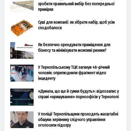
зробити правильний вибір без попередньої
примірки
Суші для компанії: як зібрати набір, щоб усім
сподобалося
Як безпечно орендувати приміщення для
бізнесу та мінімізувати можливі ризики?
У Тернопільському ТЦК загинув 46-річний
чоловік: оприлюднили фрагмент відео
інциденту
«Думала, що ще й сумки будуть»: відеозапис у
справі «кришування» порноофісів у Тернополі
У поліції Тернопільщини проходять масштабні
обшуки: керівнику слідчого управління
оголосили підозру