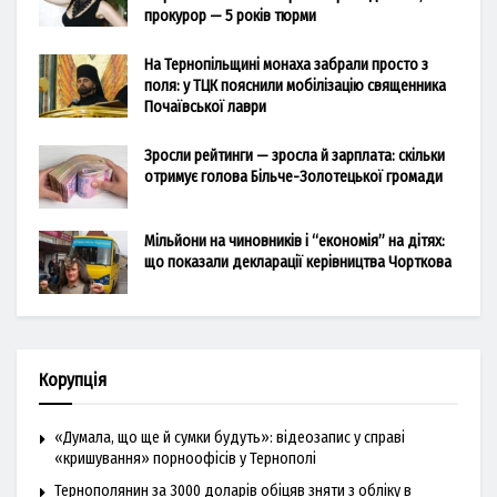
прокурор — 5 років тюрми
На Тернопільщині монаха забрали просто з
поля: у ТЦК пояснили мобілізацію священника
Почаївської лаври
Зросли рейтинги — зросла й зарплата: скільки
отримує голова Більче-Золотецької громади
Мільйони на чиновників і “економія” на дітях:
що показали декларації керівництва Чорткова
Корупція
«Думала, що ще й сумки будуть»: відеозапис у справі
«кришування» порноофісів у Тернополі
Тернополянин за 3000 доларів обіцяв зняти з обліку в