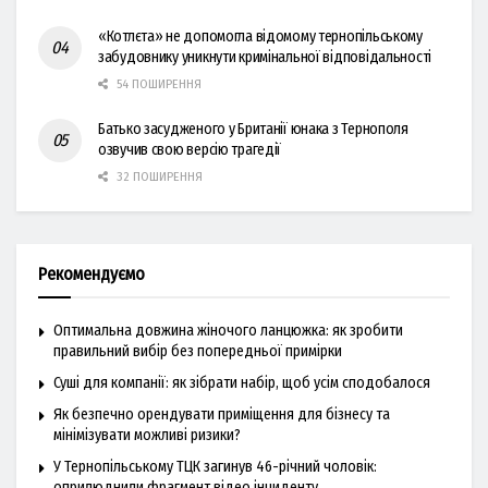
«Котлєта» не допомогла відомому тернопільському
забудовнику уникнути кримінальної відповідальності
54 ПОШИРЕННЯ
Батько засудженого у Британії юнака з Тернополя
озвучив свою версію трагедії
32 ПОШИРЕННЯ
Рекомендуємо
Оптимальна довжина жіночого ланцюжка: як зробити
правильний вибір без попередньої примірки
Суші для компанії: як зібрати набір, щоб усім сподобалося
Як безпечно орендувати приміщення для бізнесу та
мінімізувати можливі ризики?
У Тернопільському ТЦК загинув 46-річний чоловік:
оприлюднили фрагмент відео інциденту