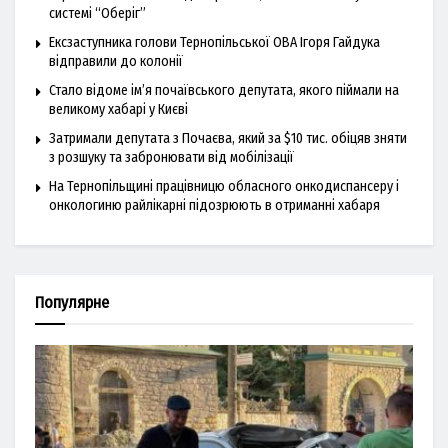
системі “Оберіг”
Ексзаступника голови Тернопільської ОВА Ігоря Гайдука
відправили до колонії
Стало відоме ім’я почаївського депутата, якого піймали на
великому хабарі у Києві
Затримали депутата з Почаєва, який за $10 тис. обіцяв зняти
з розшуку та забронювати від мобілізації
На Тернопільщині працівницю обласного онкодиспансеру і
онкологиню райлікарні підозрюють в отриманні хабаря
Популярне