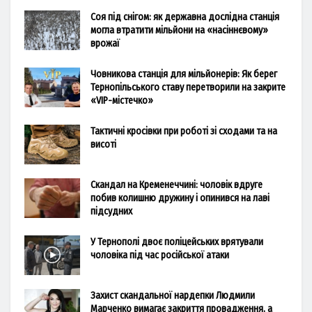
Соя під снігом: як державна дослідна станція
могла втратити мільйони на «насіннєвому»
врожаї
Човникова станція для мільйонерів: Як берег
Тернопільського ставу перетворили на закрите
«VIP-містечко»
Тактичні кросівки при роботі зі сходами та на
висоті
Скандал на Кременеччині: чоловік вдруге
побив колишню дружину і опинився на лаві
підсудних
У Тернополі двоє поліцейських врятували
чоловіка під час російської атаки
Захист скандальної нардепки Людмили
Марченко вимагає закриття провадження, а