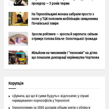
прокурор — 5 років тюрми
На Тернопільщині монаха забрали просто з
поля: у ТЦК пояснили мобілізацію священника
Почаївської лаври
Зросли рейтинги — зросла й зарплата: скільки
отримує голова Більче-Золотецької громади
Мільйони на чиновників і “економія” на дітях:
що показали декларації керівництва Чорткова
Корупція
«Думала, що ще й сумки будуть»: відеозапис у справі
«кришування» порноофісів у Тернополі
Тернополянин за 3000 доларів обіцяв зняти з обліку в