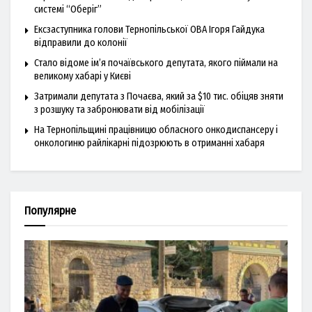
системі “Оберіг”
Ексзаступника голови Тернопільської ОВА Ігоря Гайдука
відправили до колонії
Стало відоме ім’я почаївського депутата, якого піймали на
великому хабарі у Києві
Затримали депутата з Почаєва, який за $10 тис. обіцяв зняти
з розшуку та забронювати від мобілізації
На Тернопільщині працівницю обласного онкодиспансеру і
онкологиню райлікарні підозрюють в отриманні хабаря
Популярне