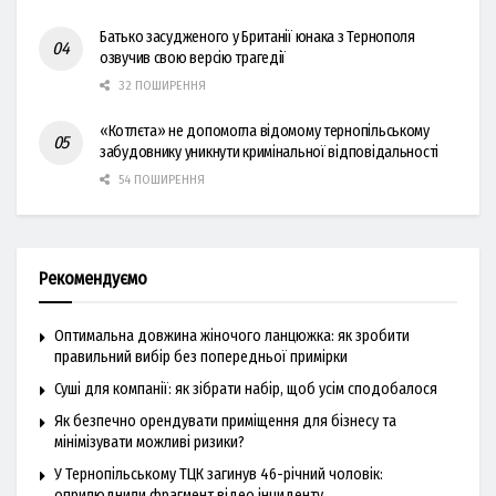
Батько засудженого у Британії юнака з Тернополя
озвучив свою версію трагедії
32 ПОШИРЕННЯ
«Котлєта» не допомогла відомому тернопільському
забудовнику уникнути кримінальної відповідальності
54 ПОШИРЕННЯ
Рекомендуємо
Оптимальна довжина жіночого ланцюжка: як зробити
правильний вибір без попередньої примірки
Суші для компанії: як зібрати набір, щоб усім сподобалося
Як безпечно орендувати приміщення для бізнесу та
мінімізувати можливі ризики?
У Тернопільському ТЦК загинув 46-річний чоловік:
оприлюднили фрагмент відео інциденту