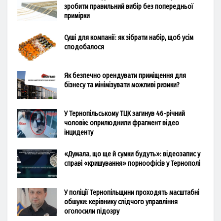
зробити правильний вибір без попередньої
примірки
Суші для компанії: як зібрати набір, щоб усім
сподобалося
Як безпечно орендувати приміщення для
бізнесу та мінімізувати можливі ризики?
У Тернопільському ТЦК загинув 46-річний
чоловік: оприлюднили фрагмент відео
інциденту
«Думала, що ще й сумки будуть»: відеозапис у
справі «кришування» порноофісів у Тернополі
У поліції Тернопільщини проходять масштабні
обшуки: керівнику слідчого управління
оголосили підозру