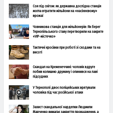
Соя під снігом: як державна дослідна станція
могла втратити мільйони на «насіннєвому»
врожаї
Човникова станція для мільйонерів: Як берег
Тернопільського ставу перетворили на закрите
«VIP-містечко»
Тактичні кросівки при роботі зі сходами та на
висоті
Скандал на Кременеччині: чоловік вдруге
побив колишню дружину і опинився на лаві
підсудних
У Тернополі двоє поліцейських врятували
чоловіка під час російської атаки
Захист скандальної нардепки Людмили
Марченко вимагає закриття провадження, а