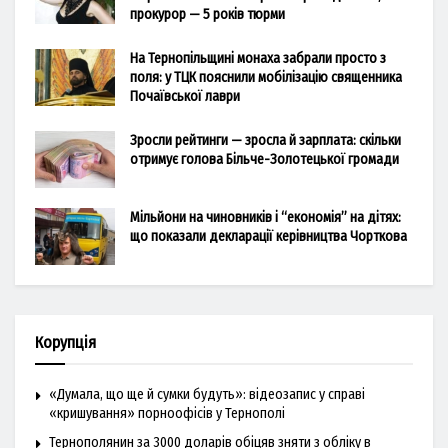
прокурор — 5 років тюрми
На Тернопільщині монаха забрали просто з
поля: у ТЦК пояснили мобілізацію священника
Почаївської лаври
Зросли рейтинги — зросла й зарплата: скільки
отримує голова Більче-Золотецької громади
Мільйони на чиновників і “економія” на дітях:
що показали декларації керівництва Чорткова
Корупція
«Думала, що ще й сумки будуть»: відеозапис у справі
«кришування» порноофісів у Тернополі
Тернополянин за 3000 доларів обіцяв зняти з обліку в