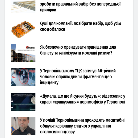
зробити правильний вибір без попередньої
примірки
Суші для компанії: як зібрати набір, щоб усім
сподобалося
Як безпечно орендувати приміщення для
бізнесу та мінімізувати можливі ризики?
У Тернопільському ТЦК загинув 46-річний
чоловік: оприлюднили фрагмент відео
інциденту
«Думала, що ще й сумки будуть»: відеозапис у
справі «кришування» порноофісів у Тернополі
У поліції Тернопільщини проходять масштабні
обшуки: керівнику слідчого управління
оголосили підозру