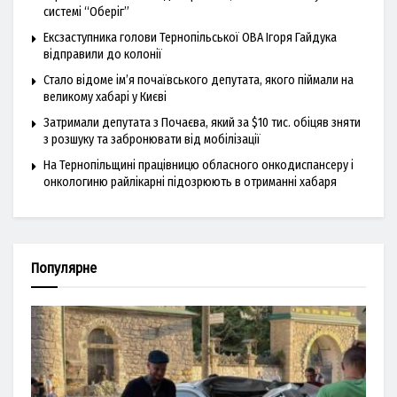
системі “Оберіг”
Ексзаступника голови Тернопільської ОВА Ігоря Гайдука
відправили до колонії
Стало відоме ім’я почаївського депутата, якого піймали на
великому хабарі у Києві
Затримали депутата з Почаєва, який за $10 тис. обіцяв зняти
з розшуку та забронювати від мобілізації
На Тернопільщині працівницю обласного онкодиспансеру і
онкологиню райлікарні підозрюють в отриманні хабаря
Популярне