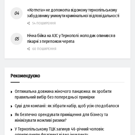
«Котлєта» не допомогла відомому тернопільському
забудовнику уникнути кримінальної відповідальності
54 ПОШИРЕННЯ
Нічна бійка на АЗС у Тернополі: молодик опинився в
лікарні з переломом черепа
60 ПОШИРЕННЯ
Рекомендуємо
Оптимальна довжина жіночого ланцюжка: як зробити
правильний вибір без попередньої примірки
Суші для компанії: як зібрати набір, щоб усім сподобалося
Як безпечно орендувати приміщення для бізнесу та
мінімізувати можливі ризики?
У Тернопільському ТЦК загинув 46-річний чоловік:
оприлюднили фрагмент відео інциденту