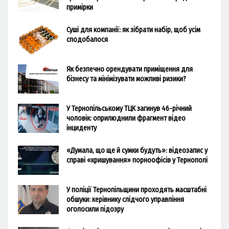
примірки
Суші для компанії: як зібрати набір, щоб усім
сподобалося
Як безпечно орендувати приміщення для
бізнесу та мінімізувати можливі ризики?
У Тернопільському ТЦК загинув 46-річний
чоловік: оприлюднили фрагмент відео
інциденту
«Думала, що ще й сумки будуть»: відеозапис у
справі «кришування» порноофісів у Тернополі
У поліції Тернопільщини проходять масштабні
обшуки: керівнику слідчого управління
оголосили підозру