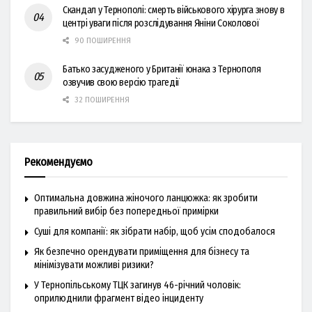
Скандал у Тернополі: смерть військового хірурга знову в
центрі уваги після розслідування Яніни Соколової
90 ПОШИРЕННЯ
Батько засудженого у Британії юнака з Тернополя
озвучив свою версію трагедії
32 ПОШИРЕННЯ
Рекомендуємо
Оптимальна довжина жіночого ланцюжка: як зробити
правильний вибір без попередньої примірки
Суші для компанії: як зібрати набір, щоб усім сподобалося
Як безпечно орендувати приміщення для бізнесу та
мінімізувати можливі ризики?
У Тернопільському ТЦК загинув 46-річний чоловік:
оприлюднили фрагмент відео інциденту