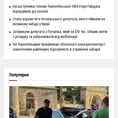
Ексзаступника голови Тернопільської ОВА Ігоря Гайдука
відправили до колонії
Стало відоме ім’я почаївського депутата, якого піймали на
великому хабарі у Києві
Затримали депутата з Почаєва, який за $10 тис. обіцяв зняти
з розшуку та забронювати від мобілізації
На Тернопільщині працівницю обласного онкодиспансеру і
онкологиню райлікарні підозрюють в отриманні хабаря
Популярне