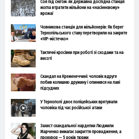
Соя під снігом: як державна дослідна станція
могла втратити мільйони на «насіннєвому»
врожаї
Човникова станція для мільйонерів: Як берег
Тернопільського ставу перетворили на закрите
«VIP-містечко»
Тактичні кросівки при роботі зі сходами та на
висоті
Скандал на Кременеччині: чоловік вдруге
побив колишню дружину і опинився на лаві
підсудних
У Тернополі двоє поліцейських врятували
чоловіка під час російської атаки
Захист скандальної нардепки Людмили
Марченко вимагає закриття провадження, а
прокурор — 5 років тюрми