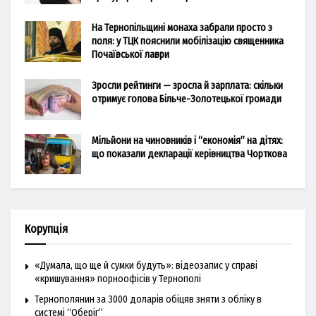
На Тернопільщині монаха забрали просто з
поля: у ТЦК пояснили мобілізацію священника
Почаївської лаври
Зросли рейтинги — зросла й зарплата: скільки
отримує голова Більче-Золотецької громади
Мільйони на чиновників і “економія” на дітях:
що показали декларації керівництва Чорткова
Корупція
«Думала, що ще й сумки будуть»: відеозапис у справі
«кришування» порноофісів у Тернополі
Тернополянин за 3000 доларів обіцяв зняти з обліку в
системі “Оберіг”