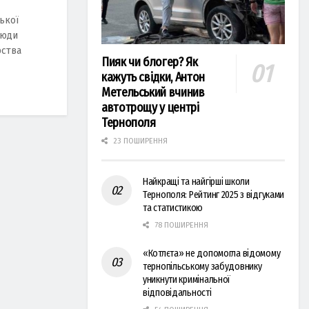
ької
Люди
рства
Пияк чи блогер? Як
кажуть свідки, Антон
Метельський вчинив
автотрощу у центрі
Тернополя
23 ПОШИРЕННЯ
Найкращі та найгірші школи
Тернополя: Рейтинг 2025 з відгуками
та статистикою
78 ПОШИРЕННЯ
«Котлєта» не допомогла відомому
тернопільському забудовнику
уникнути кримінальної
відповідальності