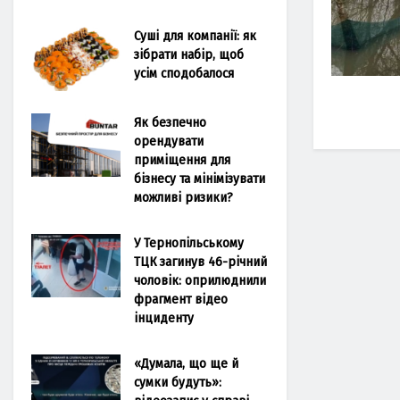
Суші для компанії: як
зібрати набір, щоб
усім сподобалося
Як безпечно
орендувати
приміщення для
бізнесу та мінімізувати
можливі ризики?
У Тернопільському
ТЦК загинув 46-річний
чоловік: оприлюднили
фрагмент відео
інциденту
«Думала, що ще й
сумки будуть»: