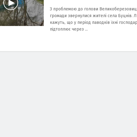
З проблемою до голови Великоберезовиц
громади звернулися жителі села Буцнів. 
кажуть, що у період паводків їхні господа
підтоплює через ...