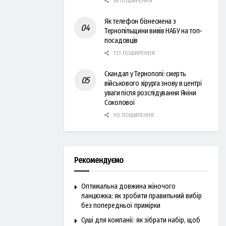
54 ПОШИРЕННЯ
Як телефон бізнесмена з
Тернопільщини вивів НАБУ на топ-
посадовців
113 ПОШИРЕННЯ
Скандал у Тернополі: смерть
військового хірурга знову в центрі
уваги після розслідування Яніни
Соколової
90 ПОШИРЕННЯ
Рекомендуємо
Оптимальна довжина жіночого
ланцюжка: як зробити правильний вибір
без попередньої примірки
Суші для компанії: як зібрати набір, щоб