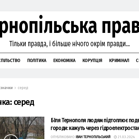
СПІЛЬСТВО
ПОЛІТИКА
ЕКОНОМІКА
КОРУПЦІЯ
КРИМІНАЛ
С
значки
серед
чка:
серед
БІля Тернополя людям підтоплює подві
городи: кажуть через гідроелектроста
ОПУБЛІКОВАНО
ІВАН ТЕРНОПІЛЬСЬКИЙ
21.03.2024