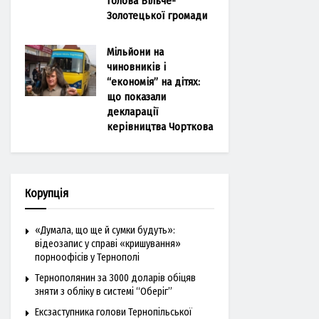
голова Більче-
Золотецької громади
Мільйони на
чиновників і
“економія” на дітях:
що показали
декларації
керівництва Чорткова
Корупція
«Думала, що ще й сумки будуть»:
відеозапис у справі «кришування»
порноофісів у Тернополі
Тернополянин за 3000 доларів обіцяв
зняти з обліку в системі “Оберіг”
Ексзаступника голови Тернопільської