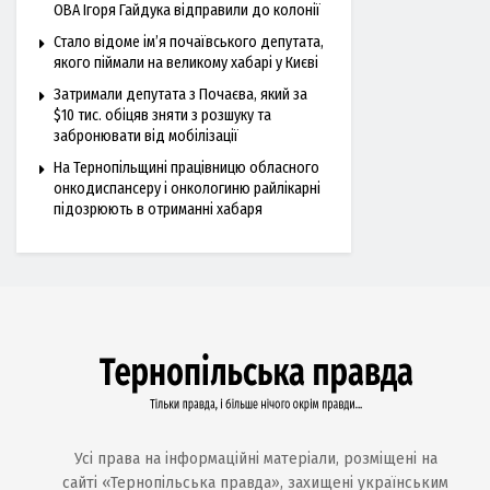
ОВА Ігоря Гайдука відправили до колонії
Стало відоме ім’я почаївського депутата,
якого піймали на великому хабарі у Києві
Затримали депутата з Почаєва, який за
$10 тис. обіцяв зняти з розшуку та
забронювати від мобілізації
На Тернопільщині працівницю обласного
онкодиспансеру і онкологиню райлікарні
підозрюють в отриманні хабаря
Усі права на інформаційні матеріали, розміщені на
сайті «Тернопільська правда», захищені українським