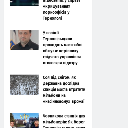
відеозапис у справі
«кришування»
порноофісів у
Тернополі
У поліції
Тернопільщини
проходять масштабні
обшуки: керівнику
слідчого управління
оголосили підозру
Соя під снігом: як
державна дослідна
станція могла втратити
мільйони на
«насіннєвому» врожаї
Човникова станція для
мільйонерів: Як берег
Тернопільського ставу