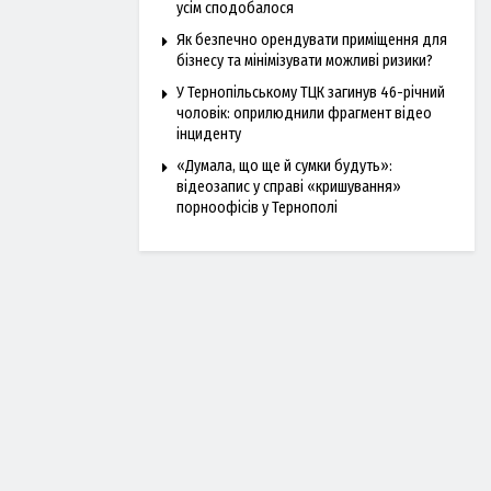
усім сподобалося
Як безпечно орендувати приміщення для
бізнесу та мінімізувати можливі ризики?
У Тернопільському ТЦК загинув 46-річний
чоловік: оприлюднили фрагмент відео
інциденту
«Думала, що ще й сумки будуть»:
відеозапис у справі «кришування»
порноофісів у Тернополі