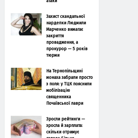
атаки
Захист скандальної
нардепки Людмили
Марченко вимагає
закриття
провадження, а
прокурор — 5 років
тюрми
На Тернопільщині
монаха забрали просто
з поля: у ТЦК пояснили
мобілізацію
священника
Почаївської лаври
Зросли рейтинги —
зросла й зарплата:
скільки отримує