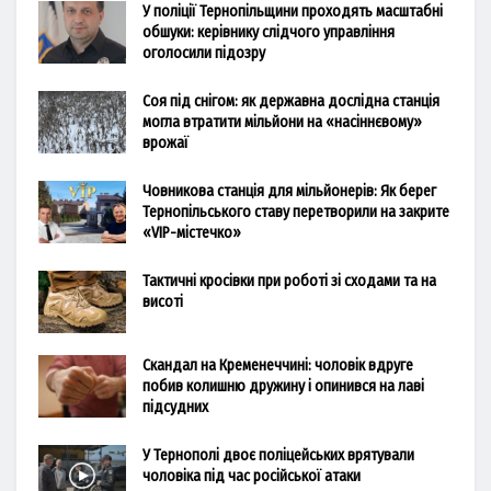
У поліції Тернопільщини проходять масштабні
обшуки: керівнику слідчого управління
оголосили підозру
Соя під снігом: як державна дослідна станція
могла втратити мільйони на «насіннєвому»
врожаї
Човникова станція для мільйонерів: Як берег
Тернопільського ставу перетворили на закрите
«VIP-містечко»
Тактичні кросівки при роботі зі сходами та на
висоті
Скандал на Кременеччині: чоловік вдруге
побив колишню дружину і опинився на лаві
підсудних
У Тернополі двоє поліцейських врятували
чоловіка під час російської атаки