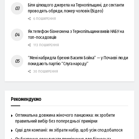
Біля цілющого джерела на Тернопільщині, де сектанти
проводять обряди, помер чоловік (Відео)
6 ПОШИРЕННЯ
Як телефон бізнесмена з Тернопільщини вивів НАБУ на
топ-посадовців
113 ПОШИРЕННЯ
“Мені набридла брехня Василя Бойка” — у Почаєві люди
покидають партію “Слуга народу”
30 ПОШИРЕННЯ
Рекомендуємо
Оптимальна довжина жіночого ланцюжка: як зробити
правильний вибір без попередньої примірки
Суші для компанії: як зібрати набір, щоб усім сподобалося