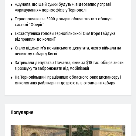
«Думала, що ще й сумки будуть»: відеозапис у справі
«кришування» порноофісів у Тернополі
Тернополянин за 3000 доларів обіцяв зняти з обліку в
системі “Оберіг”
Ексзаступника голови Тернопільської ОВА Ігоря Гайдука
відправили до колонії
Стало відоме ім’я почаївського депутата, якого піймали на
великому хабарі у Києві
Затримали депутата з Почаєва, який за $10 тис. обіцяв зняти
з розшуку та забронювати від мобілізації
На Тернопільщині працівницю обласного онкодиспансеру і
онкологиню райлікарні підозрюють в отриманні хабаря
Популярне