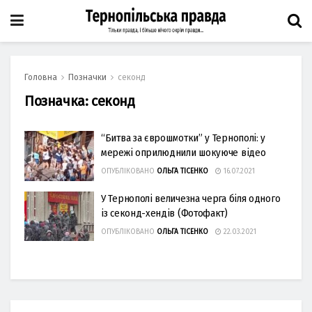
Головна
Позначки
секонд
Позначка:
секонд
“Битва за єврошмотки” у Тернополі: у
мережі оприлюднили шокуюче відео
ОПУБЛІКОВАНО
ОЛЬГА ТІСЕНКО
16.07.2021
У Тернополі величезна черга біля одного
із секонд-хендів (Фотофакт)
ОПУБЛІКОВАНО
ОЛЬГА ТІСЕНКО
22.03.2021