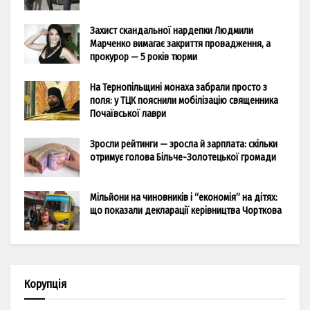
Захист скандальної нардепки Людмили
Марченко вимагає закриття провадження, а
прокурор — 5 років тюрми
На Тернопільщині монаха забрали просто з
поля: у ТЦК пояснили мобілізацію священника
Почаївської лаври
Зросли рейтинги — зросла й зарплата: скільки
отримує голова Більче-Золотецької громади
Мільйони на чиновників і “економія” на дітях:
що показали декларації керівництва Чорткова
Корупція