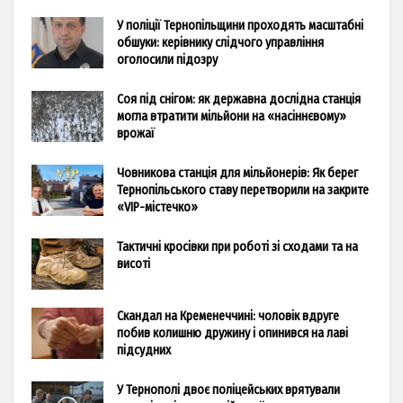
У поліції Тернопільщини проходять масштабні
обшуки: керівнику слідчого управління
оголосили підозру
Соя під снігом: як державна дослідна станція
могла втратити мільйони на «насіннєвому»
врожаї
Човникова станція для мільйонерів: Як берег
Тернопільського ставу перетворили на закрите
«VIP-містечко»
Тактичні кросівки при роботі зі сходами та на
висоті
Скандал на Кременеччині: чоловік вдруге
побив колишню дружину і опинився на лаві
підсудних
У Тернополі двоє поліцейських врятували