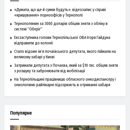
«Думала, що ще й сумки будуть»: відеозапис у справі
«кришування» порноофісів у Тернополі
Тернополянин за 3000 доларів обіцяв зняти з обліку в
системі “Оберіг”
Ексзаступника голови Тернопільської ОВА Ігоря Гайдука
відправили до колонії
Стало відоме ім’я почаївського депутата, якого піймали на
великому хабарі у Києві
Затримали депутата з Почаєва, який за $10 тис. обіцяв зняти
з розшуку та забронювати від мобілізації
На Тернопільщині працівницю обласного онкодиспансеру і
онкологиню райлікарні підозрюють в отриманні хабаря
Популярне