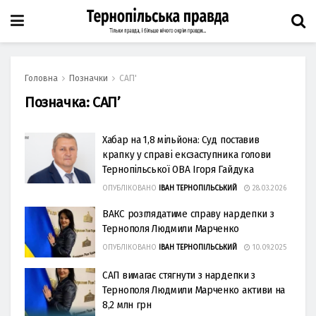
Головна
Позначки
САП'
Позначка:
САП’
Хабар на 1,8 мільйона: Суд поставив
крапку у справі ексзаступника голови
Тернопільської ОВА Ігоря Гайдука
ОПУБЛІКОВАНО
ІВАН ТЕРНОПІЛЬСЬКИЙ
28.03.2026
ВАКС розглядатиме справу нардепки з
Тернополя Людмили Марченко
ОПУБЛІКОВАНО
ІВАН ТЕРНОПІЛЬСЬКИЙ
10.09.2025
САП вимагає стягнути з нардепки з
Тернополя Людмили Марченко активи на
8,2 млн грн