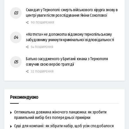
Скандал у Тернополі: смерть військового хірурга знову в
центрі уваги після розслідування Яніни Соколової
90 ПОШИРЕННЯ
«Котлєта» не допомогла відомому тернопільському
забудовнику уникнути кримінальної відповідальності
54 ПОШИРЕННЯ
Батько засудженого у Британії юнака з Тернополя
озвучив свою версію трагедії
32 ПОШИРЕННЯ
Рекомендуємо
Оптимальна довжина жіночого ланцюжка: як зробити
правильний вибір без попередньої примірки
Суші для компанії: як зібрати набір, щоб усім сподобалося