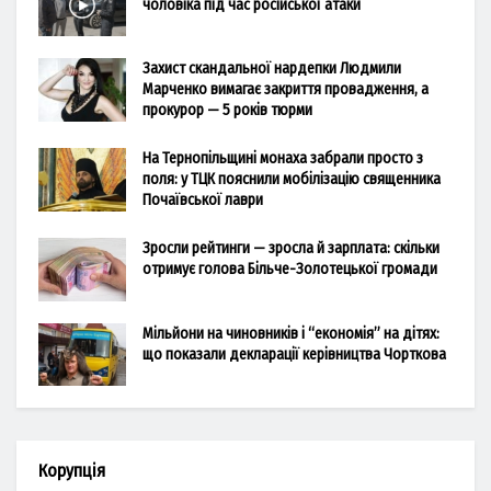
чоловіка під час російської атаки
Захист скандальної нардепки Людмили
Марченко вимагає закриття провадження, а
прокурор — 5 років тюрми
На Тернопільщині монаха забрали просто з
поля: у ТЦК пояснили мобілізацію священника
Почаївської лаври
Зросли рейтинги — зросла й зарплата: скільки
отримує голова Більче-Золотецької громади
Мільйони на чиновників і “економія” на дітях:
що показали декларації керівництва Чорткова
Корупція