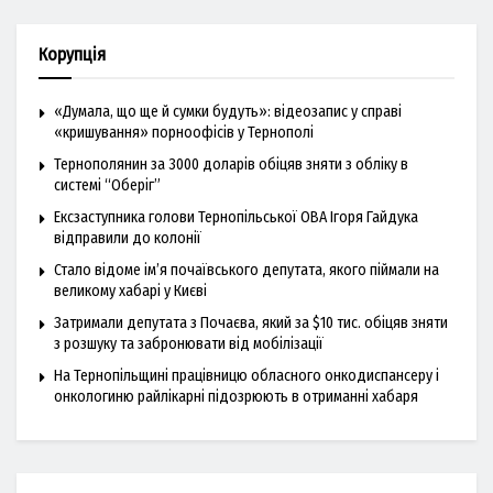
Корупція
«Думала, що ще й сумки будуть»: відеозапис у справі
«кришування» порноофісів у Тернополі
Тернополянин за 3000 доларів обіцяв зняти з обліку в
системі “Оберіг”
Ексзаступника голови Тернопільської ОВА Ігоря Гайдука
відправили до колонії
Стало відоме ім’я почаївського депутата, якого піймали на
великому хабарі у Києві
Затримали депутата з Почаєва, який за $10 тис. обіцяв зняти
з розшуку та забронювати від мобілізації
На Тернопільщині працівницю обласного онкодиспансеру і
онкологиню райлікарні підозрюють в отриманні хабаря