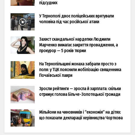
підсудних
У Тернополі двоє поліцейських врятували
чоловіка під час російської атаки
Захист скандальної нардепки Людмили
Марченко вимагає закриття провадження, а
прокурор — 5 років тюрми
На Тернопільщині монаха забрали просто з
поля: у ТЦК пояснили мобілізацію священника
Почаївської лаври
Зросли рейтинги — зросла й зарплата: скільки
отримує голова Більче-Золотецької громади
Мільйони на чиновників і “економія” на дітях:
що показали декларації керівництва Чорткова