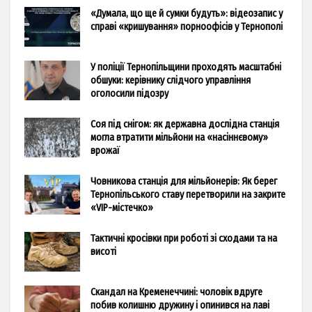
«Думала, що ще й сумки будуть»: відеозапис у
справі «кришування» порноофісів у Тернополі
У поліції Тернопільщини проходять масштабні
обшуки: керівнику слідчого управління
оголосили підозру
Соя під снігом: як державна дослідна станція
могла втратити мільйони на «насіннєвому»
врожаї
Човникова станція для мільйонерів: Як берег
Тернопільського ставу перетворили на закрите
«VIP-містечко»
Тактичні кросівки при роботі зі сходами та на
висоті
Скандал на Кременеччині: чоловік вдруге
побив колишню дружину і опинився на лаві