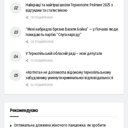
Найкращі та найгірші школи Тернополя: Рейтинг 2025 з
відгуками та статистикою
78 ПОШИРЕННЯ
“Мені набридла брехня Василя Бойка” — у Почаєві люди
покидають партію “Слуга народу”
30 ПОШИРЕННЯ
У Тернопільській обласній раді – нові депутати
15 ПОШИРЕННЯ
«Котлєта» не допомогла відомому тернопільському
забудовнику уникнути кримінальної відповідальності
54 ПОШИРЕННЯ
Рекомендуємо
Оптимальна довжина жіночого ланцюжка: як зробити