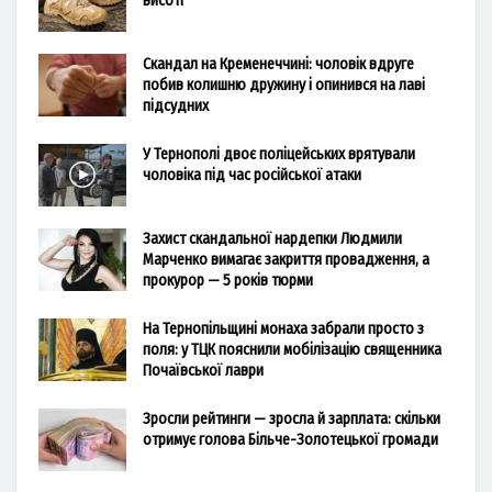
висоті
Скандал на Кременеччині: чоловік вдруге
побив колишню дружину і опинився на лаві
підсудних
У Тернополі двоє поліцейських врятували
чоловіка під час російської атаки
Захист скандальної нардепки Людмили
Марченко вимагає закриття провадження, а
прокурор — 5 років тюрми
На Тернопільщині монаха забрали просто з
поля: у ТЦК пояснили мобілізацію священника
Почаївської лаври
Зросли рейтинги — зросла й зарплата: скільки
отримує голова Більче-Золотецької громади