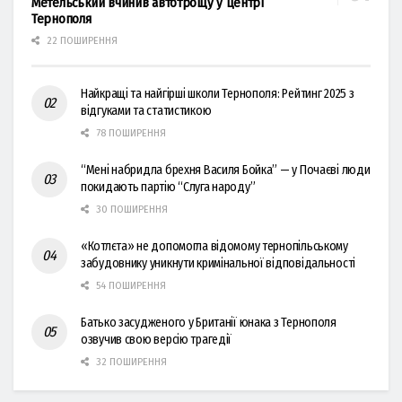
Метельський вчинив автотрощу у центрі
Тернополя
22 ПОШИРЕННЯ
Найкращі та найгірші школи Тернополя: Рейтинг 2025 з
відгуками та статистикою
78 ПОШИРЕННЯ
“Мені набридла брехня Василя Бойка” — у Почаєві люди
покидають партію “Слуга народу”
30 ПОШИРЕННЯ
«Котлєта» не допомогла відомому тернопільському
забудовнику уникнути кримінальної відповідальності
54 ПОШИРЕННЯ
Батько засудженого у Британії юнака з Тернополя
озвучив свою версію трагедії
32 ПОШИРЕННЯ