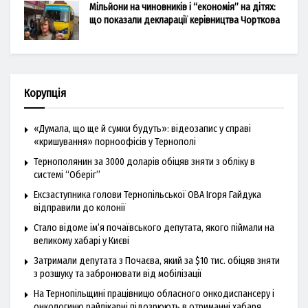
Мільйони на чиновників і “економія” на дітях:
що показали декларації керівництва Чорткова
Корупція
«Думала, що ще й сумки будуть»: відеозапис у справі
«кришування» порноофісів у Тернополі
Тернополянин за 3000 доларів обіцяв зняти з обліку в
системі “Оберіг”
Ексзаступника голови Тернопільської ОВА Ігоря Гайдука
відправили до колонії
Стало відоме ім’я почаївського депутата, якого піймали на
великому хабарі у Києві
Затримали депутата з Почаєва, який за $10 тис. обіцяв зняти
з розшуку та забронювати від мобілізації
На Тернопільщині працівницю обласного онкодиспансеру і
онкологиню райлікарні підозрюють в отриманні хабаря