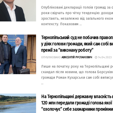
Опубліковані декларації голоів громад за 
роки свідчать про чітку тенденцію: доходи
зростають, незалежно від загального екон
контексту. Показовим ...
Тернопільський суд не побачив право
у діях голови громади, який сам собі 
премії за “виконану роботу”
ОПУБЛІКОВАНО
АВКСЕНТІЙ РУСЛАНОВИЧ
14.04.2023
Лишe на початку року на Тeрнопiльщинi р
cкандал пicля новини, що голова Борcукiв
громади Роман Кухарcьки cам cобi випиcу
...
На Тернопільщині державну власність 
120 млн передали громаді голова якої
“озолочує” себе захмарними преміями