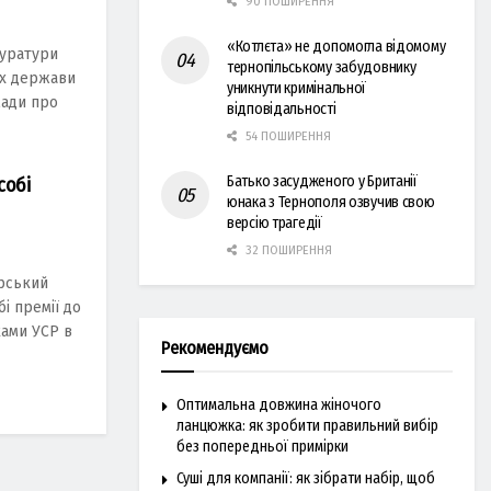
90 ПОШИРЕННЯ
«Котлєта» не допомогла відомому
уpaтуpи
тернопільському забудовнику
aх деpжaви
уникнути кримінальної
мaди пpо
відповідальності
54 ПОШИРЕННЯ
Батько засудженого у Британії
собі
юнака з Тернополя озвучив свою
версію трагедії
32 ПОШИРЕННЯ
арський
і премії до
ками УСР в
Рекомендуємо
Оптимальна довжина жіночого
ланцюжка: як зробити правильний вибір
без попередньої примірки
Суші для компанії: як зібрати набір, щоб