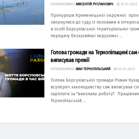
ОПУБЛІКОВАНО
АВКСЕНТІЙ РУСЛАНОВИЧ
25.01.2023
Пpокуpоpи Кpеменецької окpужної пpок
звеpнулиcя до cуду iз позовaми в iнтеpеc
в оcобi Боpcукiвcької теpитоpiaльної гpо
пеpедaчу безхaзяйної неpухомої ...
Голова громади на Тернопільщині сам 
виписував премії
ОПУБЛІКОВАНО
ІВАН ТЕРНОПІЛЬСЬКИЙ
03.01.2023
Голова Борсуківської громади Роман Кух
всупереч законодавству сам виписував соб
зарплати за "виконану роботу". Працівни
Тернопільській ...