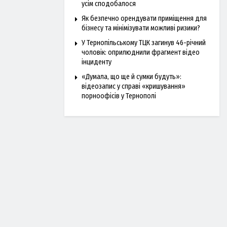
усім сподобалося
Як безпечно орендувати приміщення для
бізнесу та мінімізувати можливі ризики?
У Тернопільському ТЦК загинув 46-річний
чоловік: оприлюднили фрагмент відео
інциденту
«Думала, що ще й сумки будуть»:
відеозапис у справі «кришування»
порноофісів у Тернополі