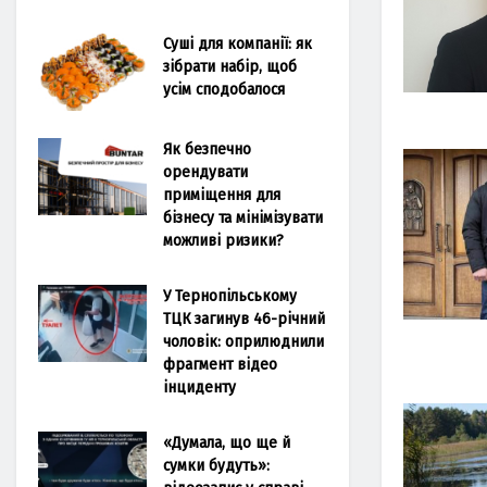
Суші для компанії: як
зібрати набір, щоб
усім сподобалося
Як безпечно
орендувати
приміщення для
бізнесу та мінімізувати
можливі ризики?
У Тернопільському
ТЦК загинув 46-річний
чоловік: оприлюднили
фрагмент відео
інциденту
«Думала, що ще й
сумки будуть»: