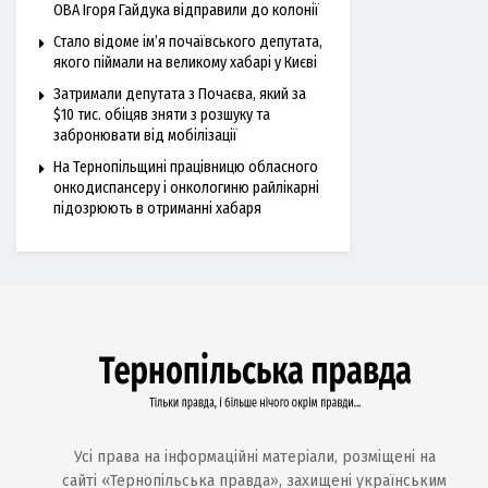
ОВА Ігоря Гайдука відправили до колонії
Стало відоме ім’я почаївського депутата,
якого піймали на великому хабарі у Києві
Затримали депутата з Почаєва, який за
$10 тис. обіцяв зняти з розшуку та
забронювати від мобілізації
На Тернопільщині працівницю обласного
онкодиспансеру і онкологиню райлікарні
підозрюють в отриманні хабаря
Усі права на інформаційні матеріали, розміщені на
сайті «Тернопільська правда», захищені українським