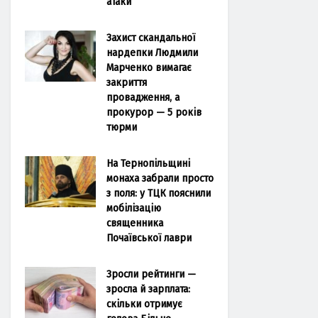
атаки
Захист скандальної
нардепки Людмили
Марченко вимагає
закриття
провадження, а
прокурор — 5 років
тюрми
На Тернопільщині
монаха забрали просто
з поля: у ТЦК пояснили
мобілізацію
священника
Почаївської лаври
Зросли рейтинги —
зросла й зарплата:
скільки отримує