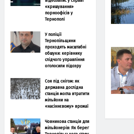
відеозапис у справі
«кришування»
порноофісів у
Тернополі
У поліції
Тернопільщини
проходять масштабні
обшуки: керівнику
слідчого управління
оголосили підозру
Соя під снігом: як
державна дослідна
станція могла втратити
мільйони на
«насіннєвому» врожаї
Човникова станція для
мільйонерів: Як берег
Тернопільського ставу