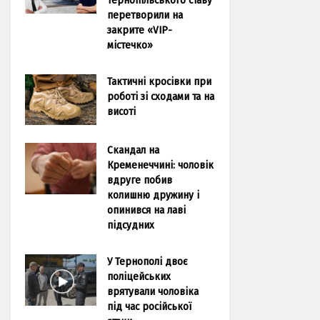
перетворили на
закрите «VIP-
містечко»
Тактичні кросівки при
роботі зі сходами та на
висоті
Скандал на
Кременеччині: чоловік
вдруге побив
колишню дружину і
опинився на лаві
підсудних
У Тернополі двоє
поліцейських
врятували чоловіка
під час російської