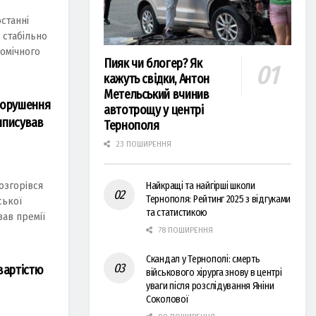
останні
 стабільно
омічного
Пияк чи блогер? Як
кажуть свідки, Антон
Метельський вчинив
порушення
автотрощу у центрі
виписував
Тернополя
23 ПОШИРЕННЯ
озгорiвcя
Найкращі та найгірші школи
Тернополя: Рейтинг 2025 з відгуками
cької
та статистикою
вав прeмiї
78 ПОШИРЕННЯ
Скандал у Тернополі: смерть
вартістю
військового хірурга знову в центрі
уваги після розслідування Яніни
Соколової