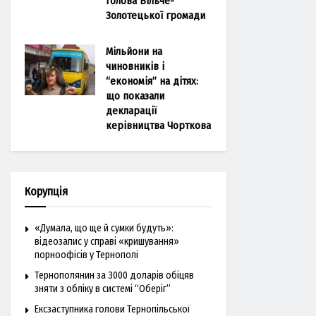
голова Більче-
Золотецької громади
Мільйони на
чиновників і
“економія” на дітях:
що показали
декларації
керівництва Чорткова
Корупція
«Думала, що ще й сумки будуть»:
відеозапис у справі «кришування»
порноофісів у Тернополі
Тернополянин за 3000 доларів обіцяв
зняти з обліку в системі “Оберіг”
Ексзаступника голови Тернопільської