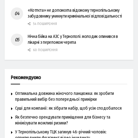
«Котлєта» не допомогла відомому тернопільському
забудовнику уникнути кримінальної відповідальності
54 ПОШИРЕННЯ
Нічна бійка на АЗС у Тернополі: молодик опинився в
лікарні з переломом черепа
60 ПОШИРЕННЯ
Рекомендуємо
Оптимальна довжина жіночого ланцюжка: як зробити
правильний вибір без попередньої примірки
Суші для компанії: як зібрати набір, щоб усім сподобалося
Як безпечно орендувати приміщення для бізнесу та
мінімізувати можливі ризики?
У Тернопільському ТЦК загинув 46-річний чоловік:
оприлюднили фрагмент відео інциденту