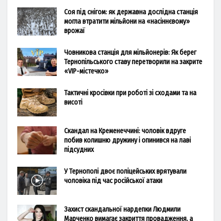
Соя під снігом: як державна дослідна станція
могла втратити мільйони на «насіннєвому»
врожаї
Човникова станція для мільйонерів: Як берег
Тернопільського ставу перетворили на закрите
«VIP-містечко»
Тактичні кросівки при роботі зі сходами та на
висоті
Скандал на Кременеччині: чоловік вдруге
побив колишню дружину і опинився на лаві
підсудних
У Тернополі двоє поліцейських врятували
чоловіка під час російської атаки
Захист скандальної нардепки Людмили
Марченко вимагає закриття провадження, а