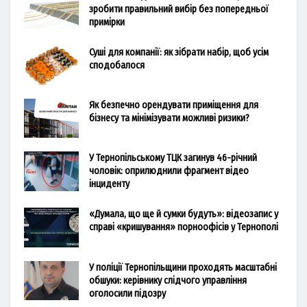
зробити правильний вибір без попередньої
примірки
Суші для компанії: як зібрати набір, щоб усім
сподобалося
Як безпечно орендувати приміщення для
бізнесу та мінімізувати можливі ризики?
У Тернопільському ТЦК загинув 46-річний
чоловік: оприлюднили фрагмент відео
інциденту
«Думала, що ще й сумки будуть»: відеозапис у
справі «кришування» порноофісів у Тернополі
У поліції Тернопільщини проходять масштабні
обшуки: керівнику слідчого управління
оголосили підозру