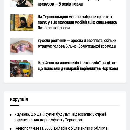
прокурор — 5 років тюрми
На Тернопільщині монаха забрали просто з
поля: у ТЦК пояснили мобілізацію священника
Почаївської лаври
Зросли рейтинги — зросла й зарплата: скільки
отримує голова Більче-Золотецької громади
Мільйони на чиновників і “економія” на дітях:
що показали декларації керівництва Чорткова
Корупція
«Думала, що ще й сумки будуть»: відеозапис у справі
«кришування» порноофісів у Тернополі
Тернополянин за 3000 доларів обіцяв зняти з обліку в