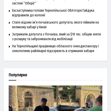
системі “Оберіг”
Ексзаступника голови Тернопільської ОВА Ігоря Гайдука
відправили до колонії
Стало відоме ім’я почаївського депутата, якого піймали на
великому хабарі у Києві
Затримали депутата з Почаєва, який за $10 тис. обіцяв зняти
з розшуку та забронювати від мобілізації
На Тернопільщині працівницю обласного онкодиспансеру і
онкологиню райлікарні підозрюють в отриманні хабаря
Популярне