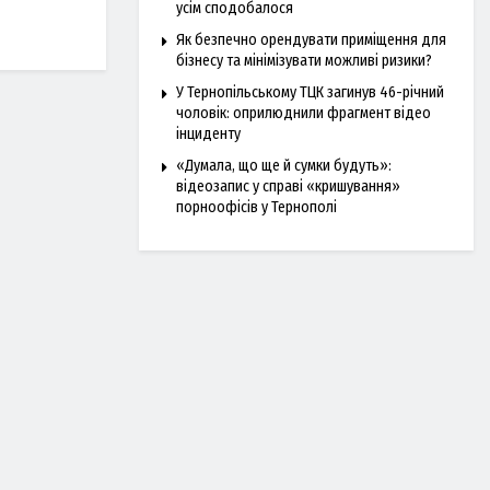
усім сподобалося
Як безпечно орендувати приміщення для
бізнесу та мінімізувати можливі ризики?
У Тернопільському ТЦК загинув 46-річний
чоловік: оприлюднили фрагмент відео
інциденту
«Думала, що ще й сумки будуть»:
відеозапис у справі «кришування»
порноофісів у Тернополі