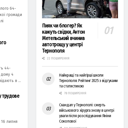
лого 64-
кої громади
лі
Пияк чи блогер? Як
кажуть свідки, Антон
Метельський вчинив
ого
автотрощу у центрі
Тернополя
22 ПОШИРЕННЯ
ь 44-
 дому 4
Найкращі та найгірші школи
ідають в ...
Тернополя: Рейтинг 2025 з відгуками
та статистикою
78 ПОШИРЕННЯ
у трудове
Скандал у Тернополі: смерть
військового хірурга знову в центрі
уваги після розслідування Яніни
Соколової
 16 липня