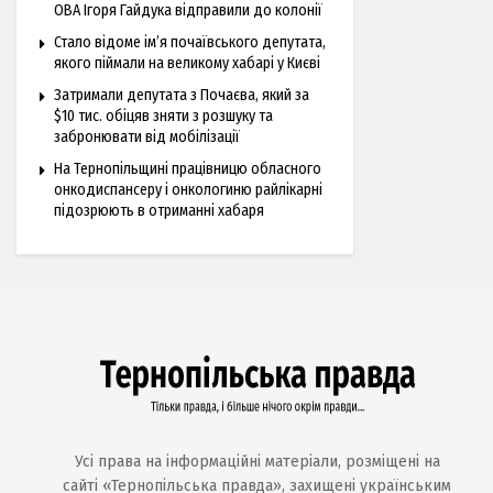
ОВА Ігоря Гайдука відправили до колонії
Стало відоме ім’я почаївського депутата,
якого піймали на великому хабарі у Києві
Затримали депутата з Почаєва, який за
$10 тис. обіцяв зняти з розшуку та
забронювати від мобілізації
На Тернопільщині працівницю обласного
онкодиспансеру і онкологиню райлікарні
підозрюють в отриманні хабаря
Усі права на інформаційні матеріали, розміщені на
сайті «Тернопільська правда», захищені українським