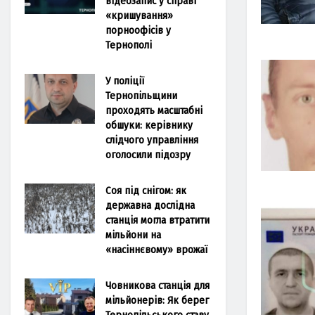
відеозапис у справі
«кришування»
порноофісів у
Тернополі
У поліції
Тернопільщини
проходять масштабні
обшуки: керівнику
слідчого управління
оголосили підозру
Соя під снігом: як
державна дослідна
станція могла втратити
мільйони на
«насіннєвому» врожаї
Човникова станція для
мільйонерів: Як берег
Тернопільського ставу