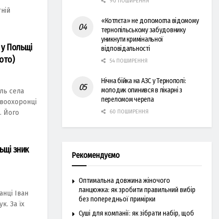
90 ПОШИРЕННЯ
ній
«Котлєта» не допомогла відомому
тернопільському забудовнику
уникнути кримінальної
 у Польщі
відповідальності
ото)
54 ПОШИРЕННЯ
Нічна бійка на АЗС у Тернополі:
молодик опинився в лікарні з
ель села
переломом черепа
авоохоронці
60 ПОШИРЕННЯ
. Його
льщі зник
Рекомендуємо
Оптимальна довжина жіночого
ланцюжка: як зробити правильний вибір
анці Іван
без попередньої примірки
к. За їх
Суші для компанії: як зібрати набір, щоб