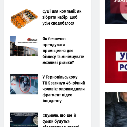
Суші для компанії: як
зібрати набір, щоб
усім сподобалося
Як безпечно
орендувати
приміщення для
бізнесу та мінімізувати
можливі ризики?
У Тернопільському
ТЦК загинув 46-річний
чоловік: оприлюднили
фрагмент відео
інциденту
«Думала, що ще й
сумки будуть»: