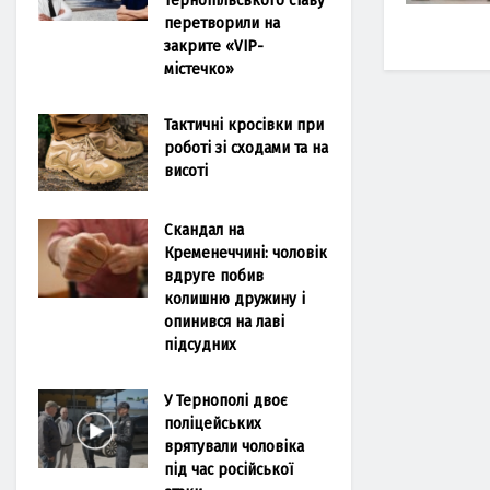
перетворили на
закрите «VIP-
містечко»
Тактичні кросівки при
роботі зі сходами та на
висоті
Скандал на
Кременеччині: чоловік
вдруге побив
колишню дружину і
опинився на лаві
підсудних
У Тернополі двоє
поліцейських
врятували чоловіка
під час російської