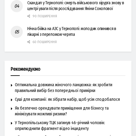
Скандал у Тернополі: смерть військового хірурга знову в
центрі уваги після розслідування Яніни Соколової
90 ПОШИРЕННЯ
Нічна бійка на АЗС у Тернополі: молодик опинився в
лікарні з переломом черепа
60 ПОШИРЕННЯ
Рекомендуємо
Оптимальна довжина жіночого ланцюжка: як зробити
правильний вибір без попередньої примірки
Суші для компанії: як зібрати набір, щоб усім сподобалося
Як безпечно орендувати приміщення для бізнесу та
мінімізувати можливі ризики?
У Тернопільському ТЦК загинув 46-річний чоловік:
оприлюднили фрагмент відео інциденту