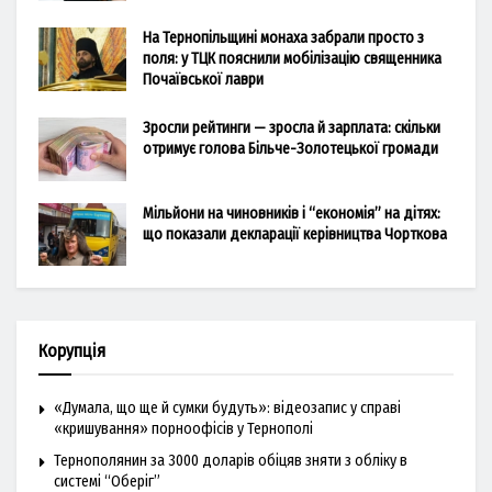
На Тернопільщині монаха забрали просто з
поля: у ТЦК пояснили мобілізацію священника
Почаївської лаври
Зросли рейтинги — зросла й зарплата: скільки
отримує голова Більче-Золотецької громади
Мільйони на чиновників і “економія” на дітях:
що показали декларації керівництва Чорткова
Корупція
«Думала, що ще й сумки будуть»: відеозапис у справі
«кришування» порноофісів у Тернополі
Тернополянин за 3000 доларів обіцяв зняти з обліку в
системі “Оберіг”