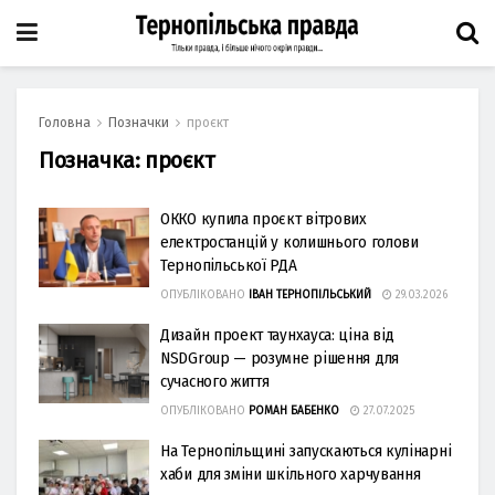
Головна
Позначки
проєкт
Позначка:
проєкт
ОККО купила проєкт вітрових
електростанцій у колишнього голови
Тернопільської РДА
ОПУБЛІКОВАНО
ІВАН ТЕРНОПІЛЬСЬКИЙ
29.03.2026
Дизайн проект таунхауса: ціна від
NSDGroup — розумне рішення для
сучасного життя
ОПУБЛІКОВАНО
РОМАН БАБЕНКО
27.07.2025
На Тернопільщині запускаються кулінарні
хаби для зміни шкільного харчування