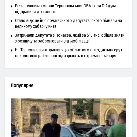
Ексзаступника голови Тернопільської ОВА Ігоря Гайдука
відправили до колонії
Стало відоме ім’я почаївського депутата, якого піймали на
великому хабарі у Києві
Затримали депутата з Почаєва, який за $10 тис. обіцяв зняти
з розшуку та забронювати від мобілізації
На Тернопільщині працівницю обласного онкодиспансеру і
онкологиню райлікарні підозрюють в отриманні хабаря
Популярне