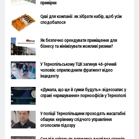
примірки
Суші для компанії: як зібрати набір, щоб усім
сподобалося
Як безпечно орендувати приміщення для
бізнесу та мінімізувати можливі ризики?
У Тернопільському ТЦК загинув 46-річний
чоловік: оприлюднили фрагмент відео
інциденту
«Думала, що ще й сумки будуть»: відеозапис у
справі «кришування» порноофісів у Тернополі
У поліції Тернопільщини проходять масштабні
обшуки: керівнику слідчого управління
оголосили підозру