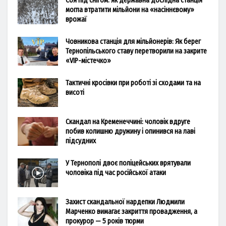
Соя під снігом: як державна дослідна станція
могла втратити мільйони на «насіннєвому»
врожаї
Човникова станція для мільйонерів: Як берег
Тернопільського ставу перетворили на закрите
«VIP-містечко»
Тактичні кросівки при роботі зі сходами та на
висоті
Скандал на Кременеччині: чоловік вдруге
побив колишню дружину і опинився на лаві
підсудних
У Тернополі двоє поліцейських врятували
чоловіка під час російської атаки
Захист скандальної нардепки Людмили
Марченко вимагає закриття провадження, а
прокурор — 5 років тюрми