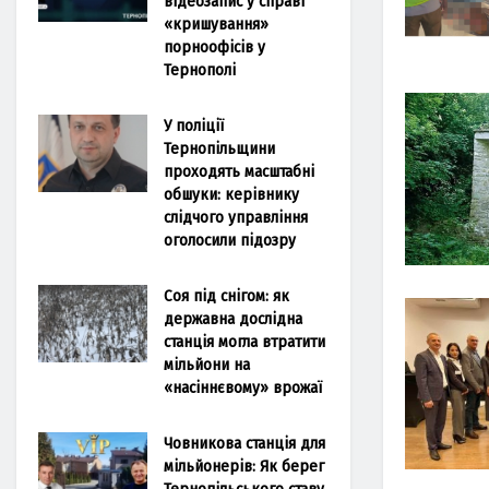
відеозапис у справі
«кришування»
порноофісів у
Тернополі
У поліції
Тернопільщини
проходять масштабні
обшуки: керівнику
слідчого управління
оголосили підозру
Соя під снігом: як
державна дослідна
станція могла втратити
мільйони на
«насіннєвому» врожаї
Човникова станція для
мільйонерів: Як берег
Тернопільського ставу