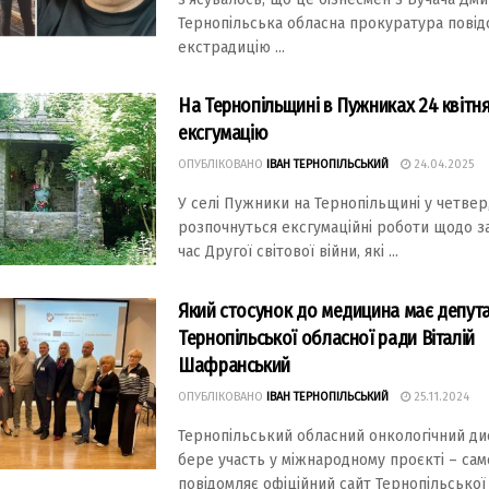
Тернопільська обласна прокуратура пові
екстрадицію ...
На Тернопільщині в Пужниках 24 квітн
ексгумацію
ОПУБЛІКОВАНО
ІВАН ТЕРНОПІЛЬСЬКИЙ
24.04.2025
У селі Пужники на Тернопільщині у четвер,
розпочнуться ексгумаційні роботи щодо за
час Другої світової війни, які ...
Який стосунок до медицина має депут
Тернопільської обласної ради Віталій
Шафранський
ОПУБЛІКОВАНО
ІВАН ТЕРНОПІЛЬСЬКИЙ
25.11.2024
Тернопільський обласний онкологічний д
бере участь у міжнародному проєкті – сам
повідомляє офіційний сайт Тернопільської