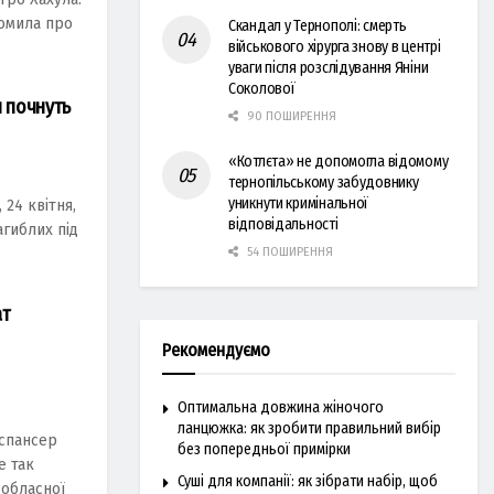
домила про
Скандал у Тернополі: смерть
військового хірурга знову в центрі
уваги після розслідування Яніни
Соколової
я почнуть
90 ПОШИРЕННЯ
«Котлєта» не допомогла відомому
тернопільському забудовнику
уникнути кримінальної
 24 квітня,
відповідальності
гиблих під
54 ПОШИРЕННЯ
ат
Рекомендуємо
Оптимальна довжина жіночого
ланцюжка: як зробити правильний вибір
испансер
без попередньої примірки
е так
Суші для компанії: як зібрати набір, щоб
 обласної