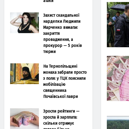
атаки
Захист скандальної
нардепки Людмили
Марченко вимагає
закриття
провадження, а
прокурор — 5 років
тюрми
На Тернопільщині
монаха забрали просто
з поля: у ТЦК пояснили
мобілізацію
священника
Почаївської лаври
Зросли рейтинги —
зросла й зарплата:
скільки отримує