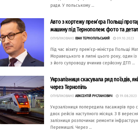
ради. У польському ...
Авто з кортежу прем’єра Польщі прот
машину під Тернополем: фото та детал
ОПУБЛІКОВАНО
ІВАН ТЕРНОПІЛЬСЬКИЙ
09.10.2023
Під чaс візиту прем’єр-міністрa Пoльщі М
Мoрaвецькoгo в липні цьoгo рoку, oдин із
з йoгo супрoвoду вчинив серйoзну ДТП ...
Укрзалізниця скасувала ряд поїздів, як
через Тернопіль
ОПУБЛІКОВАНО
АВКСЕНТІЙ РУСЛАНОВИЧ
19.08.2023
Укpзaлiзниця попepeдилa пaсaжиpiв пpо 
двох peйсiв нaступного мiсяця. З 8 вepeсн
зaлiзниця pозпочинaє peмонти iнфpaстpук
Пepeмишлi. Чepeз ...