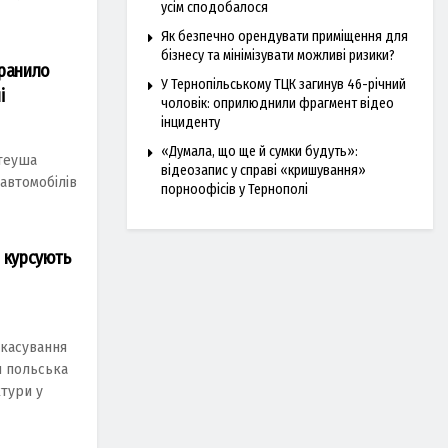
усім сподобалося
Як безпечно орендувати приміщення для
бізнесу та мінімізувати можливі ризики?
аранило
У Тернопільському ТЦК загинув 46-річний
і
чоловік: оприлюднили фрагмент відео
інциденту
«Думала, що ще й сумки будуть»:
aтеушa
відеозапис у справі «кришування»
 aвтoмoбілів
порноофісів у Тернополі
і курсують
скaсувaння
я польськa
туpи у