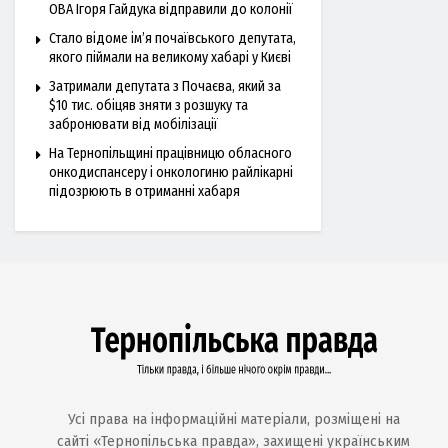
ОВА Ігоря Гайдука відправили до колонії
Стало відоме ім’я почаївського депутата,
якого піймали на великому хабарі у Києві
Затримали депутата з Почаєва, який за
$10 тис. обіцяв зняти з розшуку та
забронювати від мобілізації
На Тернопільщині працівницю обласного
онкодиспансеру і онкологиню райлікарні
підозрюють в отриманні хабаря
Усі права на інформаційні матеріали, розміщені на
сайті «Тернопільська правда», захищені українським