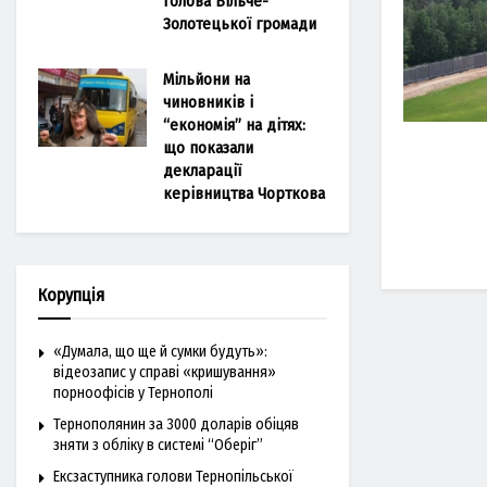
голова Більче-
Золотецької громади
Мільйони на
чиновників і
“економія” на дітях:
що показали
декларації
керівництва Чорткова
Корупція
«Думала, що ще й сумки будуть»:
відеозапис у справі «кришування»
порноофісів у Тернополі
Тернополянин за 3000 доларів обіцяв
зняти з обліку в системі “Оберіг”
Ексзаступника голови Тернопільської