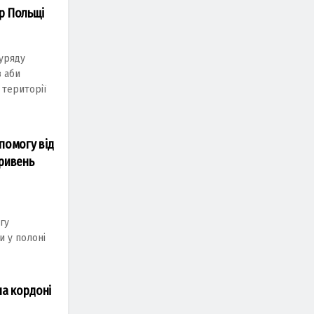
тр Польщі
 уряду
 aби
 території
помогу від
гривень
гу
и у полоні
на кордоні