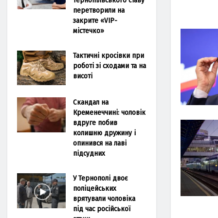
перетворили на
закрите «VIP-
містечко»
Тактичні кросівки при
роботі зі сходами та на
висоті
Скандал на
Кременеччині: чоловік
вдруге побив
колишню дружину і
опинився на лаві
підсудних
У Тернополі двоє
поліцейських
врятували чоловіка
під час російської