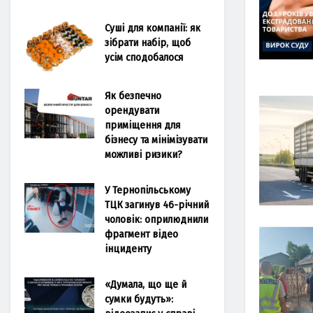
Суші для компанії: як
зібрати набір, щоб
усім сподобалося
Як безпечно
орендувати
приміщення для
бізнесу та мінімізувати
можливі ризики?
У Тернопільському
ТЦК загинув 46-річний
чоловік: оприлюднили
фрагмент відео
інциденту
«Думала, що ще й
сумки будуть»: