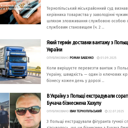
Тернопільський міськрайонний суд визна
керівника товариства у заволодінні чужи
шляхом зловживання службовою особою 
службовим становищем (ч. 2 ...
Який термін доставки вантажу з Польщ
України
ОПУБЛІКОВАНО
РОМАН БАБЕНКО
01.09.2025
Коли вирішуєте перевезти вантаж з Поль
Україну, швидкість — один із ключових кри
бізнесу кожен день у дорозі ...
В Україну з Польщі екстрадували сора
Бучача бізнесмена Хахулу
ОПУБЛІКОВАНО
ІВАН ТЕРНОПІЛЬСЬКИЙ
22.07.2025
З Польщі екстрадували фігуранта гучної с
з’ясувалось, що це бізнесмен з Бучача Дми