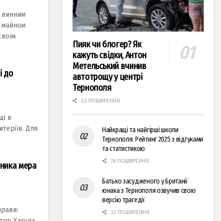
в винним
м майном
своїм
Пияк чи блогер? Як
кажуть свідки, Антон
Метельський вчинив
і до
автотрощу у центрі
Тернополя
22 ПОШИРЕННЯ
щі в
теріїв. Для
Найкращі та найгірші школи
Тернополя: Рейтинг 2025 з відгуками
та статистикою
78 ПОШИРЕННЯ
тника мера
Батько засудженого у Британії
юнака з Тернополя озвучив свою
версію трагедії
прави:
32 ПОШИРЕННЯ
тро Хахула.