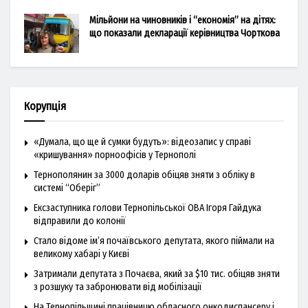
Мільйони на чиновників і “економія” на дітях:
що показали декларації керівництва Чорткова
Корупція
«Думала, що ще й сумки будуть»: відеозапис у справі
«кришування» порноофісів у Тернополі
Тернополянин за 3000 доларів обіцяв зняти з обліку в
системі “Оберіг”
Ексзаступника голови Тернопільської ОВА Ігоря Гайдука
відправили до колонії
Стало відоме ім’я почаївського депутата, якого піймали на
великому хабарі у Києві
Затримали депутата з Почаєва, який за $10 тис. обіцяв зняти
з розшуку та забронювати від мобілізації
На Тернопільщині працівницю обласного онкодиспансеру і