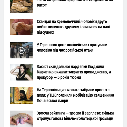
висоті
Скандал на Кременеччині: чоловік вдруге
побив колишню дружину і опинився на лаві
підсудних
У Тернополі двоє поліцейських врятували
чоловіка під час російської атаки
Захист скандальної нардепки Людмили
Марченко вимагає закриття провадження, а
прокурор — 5 років тюрми
На Тернопільщині монаха забрали просто з
поля: у ТЦК пояснили мобілізацію священника
Почаївської лаври
Зросли рейтинги — зросла й зарплата: скільки
отримує голова Більче-Золотецької громади