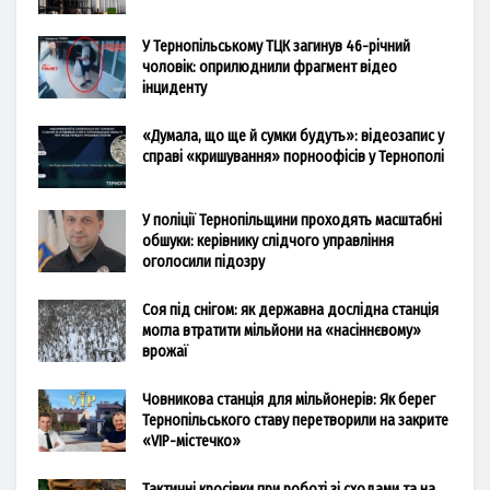
У Тернопільському ТЦК загинув 46-річний
чоловік: оприлюднили фрагмент відео
інциденту
«Думала, що ще й сумки будуть»: відеозапис у
справі «кришування» порноофісів у Тернополі
У поліції Тернопільщини проходять масштабні
обшуки: керівнику слідчого управління
оголосили підозру
Соя під снігом: як державна дослідна станція
могла втратити мільйони на «насіннєвому»
врожаї
Човникова станція для мільйонерів: Як берег
Тернопільського ставу перетворили на закрите
«VIP-містечко»
Тактичні кросівки при роботі зі сходами та на