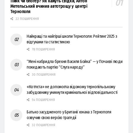
Пияк чи блогер? Як кажуть свідки, Антон
Метельський вчинив автотрощу у центрі
Тернополя
22 ПОШИРЕННЯ
Найкращі та найгірші школи Тернополя: Рейтинг 2025 з
відгуками та статистикою
78 ПОШИРЕННЯ
“Мені набридла брехня Василя Бойка” — у Почаєві люди
покидають партію “Слуга народу”
30 ПОШИРЕННЯ
«Котлєта» не допомогла відомому тернопільському
забудовнику уникнути кримінальної відповідальності
54 ПОШИРЕННЯ
Батько засудженого у Британії юнака з Тернополя
озвучив свою версію трагедії
32 ПОШИРЕННЯ