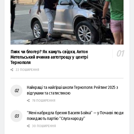
Пияк чи блогер? Як кажуть свідки, Антон
Метельський вчинив автотрощу у центрі
Тернополя
22 ПОШИРЕННЯ
Найкращі та найгірші школи Тернополя: Рейтинг 2025 з
відгуками та статистикою
78 ПОШИРЕННЯ
“Мені набридла брехня Василя Бойка” — у Почаєві люди
покидають партію “Слуга народу”
30 ПОШИРЕННЯ