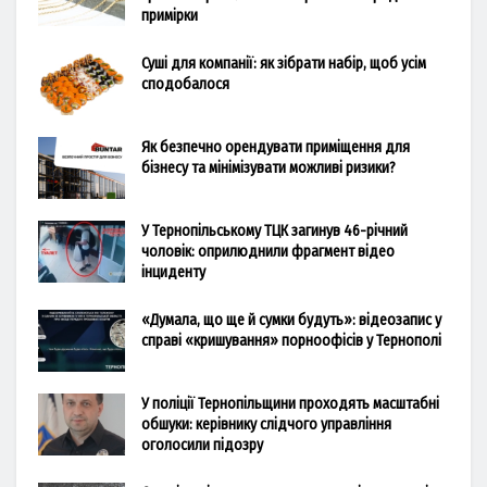
примірки
Суші для компанії: як зібрати набір, щоб усім
сподобалося
Як безпечно орендувати приміщення для
бізнесу та мінімізувати можливі ризики?
У Тернопільському ТЦК загинув 46-річний
чоловік: оприлюднили фрагмент відео
інциденту
«Думала, що ще й сумки будуть»: відеозапис у
справі «кришування» порноофісів у Тернополі
У поліції Тернопільщини проходять масштабні
обшуки: керівнику слідчого управління
оголосили підозру