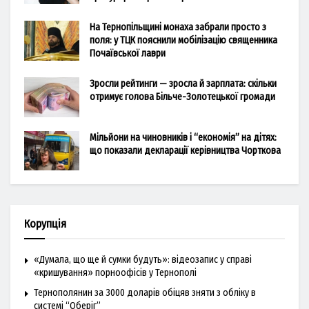
На Тернопільщині монаха забрали просто з
поля: у ТЦК пояснили мобілізацію священника
Почаївської лаври
Зросли рейтинги — зросла й зарплата: скільки
отримує голова Більче-Золотецької громади
Мільйони на чиновників і “економія” на дітях:
що показали декларації керівництва Чорткова
Корупція
«Думала, що ще й сумки будуть»: відеозапис у справі
«кришування» порноофісів у Тернополі
Тернополянин за 3000 доларів обіцяв зняти з обліку в
системі “Оберіг”