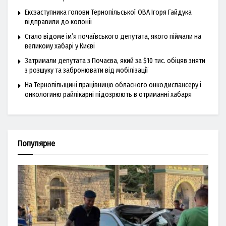
Ексзаступника голови Тернопільської ОВА Ігоря Гайдука
відправили до колонії
Стало відоме ім’я почаївського депутата, якого піймали на
великому хабарі у Києві
Затримали депутата з Почаєва, який за $10 тис. обіцяв зняти
з розшуку та забронювати від мобілізації
На Тернопільщині працівницю обласного онкодиспансеру і
онкологиню райлікарні підозрюють в отриманні хабаря
Популярне