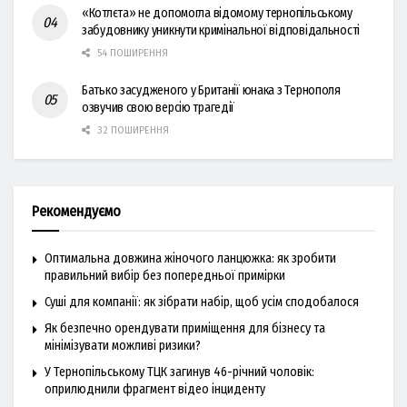
«Котлєта» не допомогла відомому тернопільському
забудовнику уникнути кримінальної відповідальності
54 ПОШИРЕННЯ
Батько засудженого у Британії юнака з Тернополя
озвучив свою версію трагедії
32 ПОШИРЕННЯ
Рекомендуємо
Оптимальна довжина жіночого ланцюжка: як зробити
правильний вибір без попередньої примірки
Суші для компанії: як зібрати набір, щоб усім сподобалося
Як безпечно орендувати приміщення для бізнесу та
мінімізувати можливі ризики?
У Тернопільському ТЦК загинув 46-річний чоловік:
оприлюднили фрагмент відео інциденту