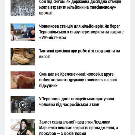
Соя під снігом: як державна дослідна станція
могла втратити мільйони на «насіннєвому»
врожаї
Човникова станція для мільйонерів: Як берег
Тернопільського ставу перетворили на закрите
«VIP-містечко»
Тактичні кросівки при роботі зі сходами та на
висоті
Скандал на Кременеччині: чоловік вдруге
побив колишню дружину і опинився на лаві
підсудних
У Тернополі двоє поліцейських врятували
чоловіка під час російської атаки
Захист скандальної нардепки Людмили
Марченко вимагає закриття провадження, а
прокурор — 5 років тюрми