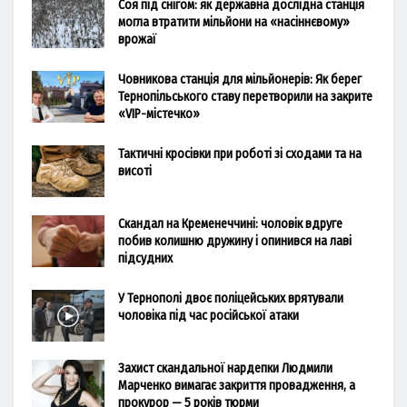
Соя під снігом: як державна дослідна станція
могла втратити мільйони на «насіннєвому»
врожаї
Човникова станція для мільйонерів: Як берег
Тернопільського ставу перетворили на закрите
«VIP-містечко»
Тактичні кросівки при роботі зі сходами та на
висоті
Скандал на Кременеччині: чоловік вдруге
побив колишню дружину і опинився на лаві
підсудних
У Тернополі двоє поліцейських врятували
чоловіка під час російської атаки
Захист скандальної нардепки Людмили
Марченко вимагає закриття провадження, а
прокурор — 5 років тюрми