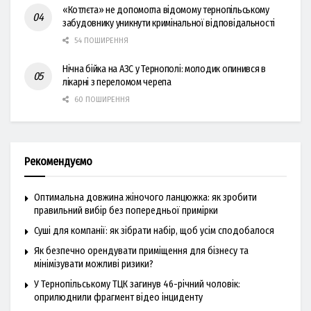
«Котлєта» не допомогла відомому тернопільському
забудовнику уникнути кримінальної відповідальності
54 ПОШИРЕННЯ
Нічна бійка на АЗС у Тернополі: молодик опинився в
лікарні з переломом черепа
60 ПОШИРЕННЯ
Рекомендуємо
Оптимальна довжина жіночого ланцюжка: як зробити
правильний вибір без попередньої примірки
Суші для компанії: як зібрати набір, щоб усім сподобалося
Як безпечно орендувати приміщення для бізнесу та
мінімізувати можливі ризики?
У Тернопільському ТЦК загинув 46-річний чоловік:
оприлюднили фрагмент відео інциденту