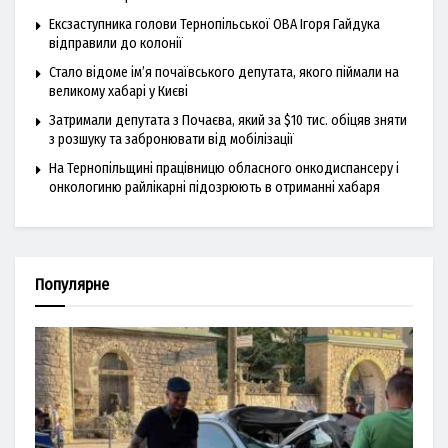
Ексзаступника голови Тернопільської ОВА Ігоря Гайдука
відправили до колонії
Стало відоме ім’я почаївського депутата, якого піймали на
великому хабарі у Києві
Затримали депутата з Почаєва, який за $10 тис. обіцяв зняти
з розшуку та забронювати від мобілізації
На Тернопільщині працівницю обласного онкодиспансеру і
онкологиню райлікарні підозрюють в отриманні хабаря
Популярне