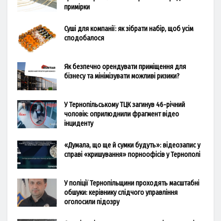
примірки
Суші для компанії: як зібрати набір, щоб усім
сподобалося
Як безпечно орендувати приміщення для
бізнесу та мінімізувати можливі ризики?
У Тернопільському ТЦК загинув 46-річний
чоловік: оприлюднили фрагмент відео
інциденту
«Думала, що ще й сумки будуть»: відеозапис у
справі «кришування» порноофісів у Тернополі
У поліції Тернопільщини проходять масштабні
обшуки: керівнику слідчого управління
оголосили підозру