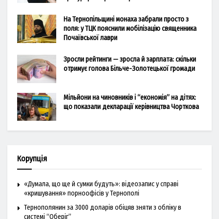
На Тернопільщині монаха забрали просто з
поля: у ТЦК пояснили мобілізацію священника
Почаївської лаври
Зросли рейтинги — зросла й зарплата: скільки
отримує голова Більче-Золотецької громади
Мільйони на чиновників і “економія” на дітях:
що показали декларації керівництва Чорткова
Корупція
«Думала, що ще й сумки будуть»: відеозапис у справі
«кришування» порноофісів у Тернополі
Тернополянин за 3000 доларів обіцяв зняти з обліку в
системі “Оберіг”