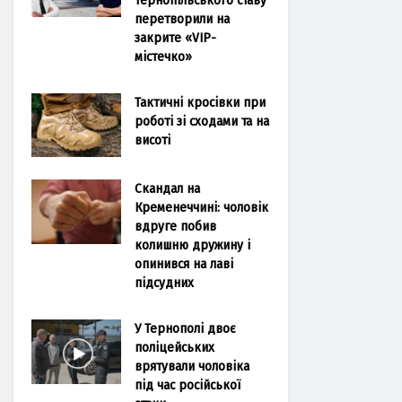
перетворили на
закрите «VIP-
містечко»
Тактичні кросівки при
роботі зі сходами та на
висоті
Скандал на
Кременеччині: чоловік
вдруге побив
колишню дружину і
опинився на лаві
підсудних
У Тернополі двоє
поліцейських
врятували чоловіка
під час російської