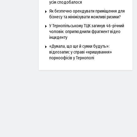
усім сподобалося
Як безпечно орендувати приміщення для
бізнесу та мінімізувати можливі ризики?
У Тернопільському ТЦК загинув 46-річний
чоловік: оприлюднили фрагмент відео
інциденту
«Думала, що ще й сумки будуть»:
відеозапис у справі «кришування»
порноофісів у Тернополі