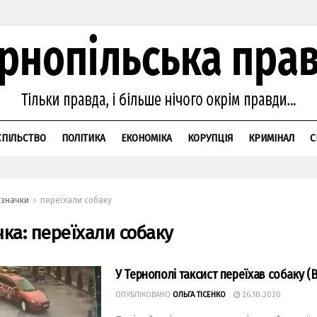
СПІЛЬСТВО
ПОЛІТИКА
ЕКОНОМІКА
КОРУПЦІЯ
КРИМІНАЛ
С
значки
переїхали собаку
чка:
переїхали собаку
У Тернополі таксист переїхав собаку (В
ОПУБЛІКОВАНО
ОЛЬГА ТІСЕНКО
26.10.2020