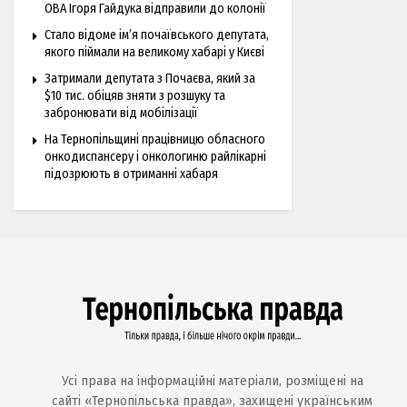
ОВА Ігоря Гайдука відправили до колонії
Стало відоме ім’я почаївського депутата,
якого піймали на великому хабарі у Києві
Затримали депутата з Почаєва, який за
$10 тис. обіцяв зняти з розшуку та
забронювати від мобілізації
На Тернопільщині працівницю обласного
онкодиспансеру і онкологиню райлікарні
підозрюють в отриманні хабаря
Усі права на інформаційні матеріали, розміщені на
сайті «Тернопільська правда», захищені українським