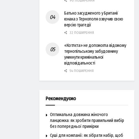
90 ПОШИРЕННЯ
Батько засудженого у Британії
юнака з Тернополя озвучив свою
версію трагедії
32 ПОШИРЕННЯ
«Котлєта» не допомогла відомому
тернопільському забудовнику
уникнути кримінальної
відповідальності
54 ПОШИРЕННЯ
Рекомендуємо
Оптимальна довжина жіночого
ланцюжка: як зробити правильний вибір
без попередньої примірки
Суші для компанії: як зібрати набір, щоб