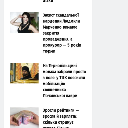
атаки
Захист скандальної
нардепки Людмили
Марченко вимагає
закриття
провадження, а
прокурор — 5 років
тюрми
На Тернопільщині
монаха забрали просто
з поля: у ТЦК пояснили
мобілізацію
священника
Почаївської лаври
Зросли рейтинги —
зросла й зарплата:
скільки отримує