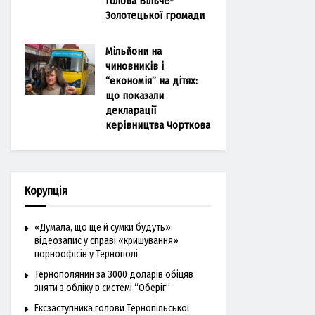
голова Більче-
Золотецької громади
Мільйони на
чиновників і
“економія” на дітях:
що показали
декларації
керівництва Чорткова
Корупція
«Думала, що ще й сумки будуть»:
відеозапис у справі «кришування»
порноофісів у Тернополі
Тернополянин за 3000 доларів обіцяв
зняти з обліку в системі “Оберіг”
Ексзаступника голови Тернопільської