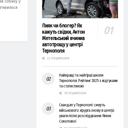
ав собаку у
з'явилося
Пияк чи блогер? Як
кажуть свідки, Антон
Метельський вчинив
автотрощу у центрі
Тернополя
22 ПОШИРЕННЯ
Найкращі та найгірші школи
Тернополя: Рейтинг 2025 з відгуками
та статистикою
78 ПОШИРЕННЯ
Скандал у Тернополі: смерть
військового хірурга знову в центрі
уваги після розслідування Яніни
Соколової