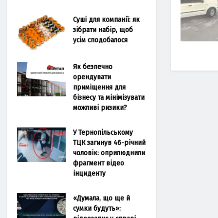
Суші для компанії: як
зібрати набір, щоб
усім сподобалося
Як безпечно
орендувати
приміщення для
бізнесу та мінімізувати
можливі ризики?
У Тернопільському
ТЦК загинув 46-річний
чоловік: оприлюднили
фрагмент відео
інциденту
«Думала, що ще й
сумки будуть»: