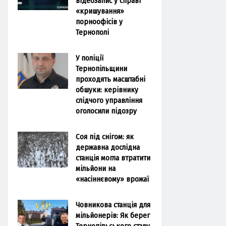
відеозапис у справі
«кришування»
порноофісів у
Тернополі
У поліції
Тернопільщини
проходять масштабні
обшуки: керівнику
слідчого управління
оголосили підозру
Соя під снігом: як
державна дослідна
станція могла втратити
мільйони на
«насіннєвому» врожаї
Човникова станція для
мільйонерів: Як берег
Тернопільського ставу