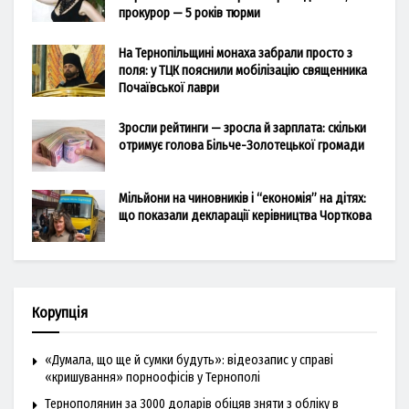
прокурор — 5 років тюрми
На Тернопільщині монаха забрали просто з
поля: у ТЦК пояснили мобілізацію священника
Почаївської лаври
Зросли рейтинги — зросла й зарплата: скільки
отримує голова Більче-Золотецької громади
Мільйони на чиновників і “економія” на дітях:
що показали декларації керівництва Чорткова
Корупція
«Думала, що ще й сумки будуть»: відеозапис у справі
«кришування» порноофісів у Тернополі
Тернополянин за 3000 доларів обіцяв зняти з обліку в