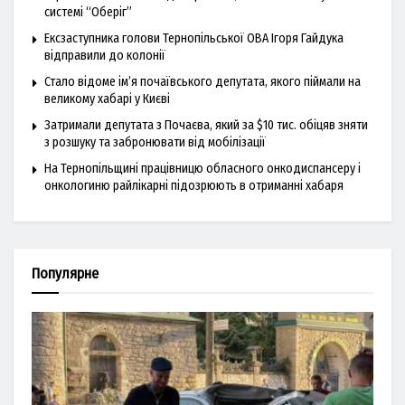
системі “Оберіг”
Ексзаступника голови Тернопільської ОВА Ігоря Гайдука
відправили до колонії
Стало відоме ім’я почаївського депутата, якого піймали на
великому хабарі у Києві
Затримали депутата з Почаєва, який за $10 тис. обіцяв зняти
з розшуку та забронювати від мобілізації
На Тернопільщині працівницю обласного онкодиспансеру і
онкологиню райлікарні підозрюють в отриманні хабаря
Популярне