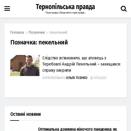
Головна
Позначки
пекельний
Позначка:
пекельний
Слідство встановило, що атовець з
Теребовлі Андрій Пекельний – захищався:
справу закрили
ОПУБЛІКОВАНО
ОЛЬГА ТІСЕНКО
07.11.2021
Останні новини
Оптимальна довжина жіночого ланцюжка: як