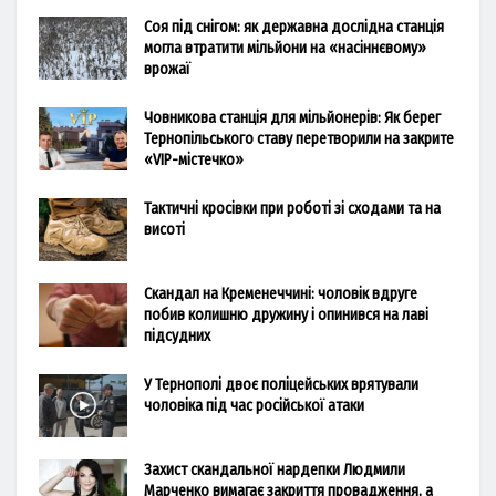
Соя під снігом: як державна дослідна станція
могла втратити мільйони на «насіннєвому»
врожаї
Човникова станція для мільйонерів: Як берег
Тернопільського ставу перетворили на закрите
«VIP-містечко»
Тактичні кросівки при роботі зі сходами та на
висоті
Скандал на Кременеччині: чоловік вдруге
побив колишню дружину і опинився на лаві
підсудних
У Тернополі двоє поліцейських врятували
чоловіка під час російської атаки
Захист скандальної нардепки Людмили
Марченко вимагає закриття провадження, а