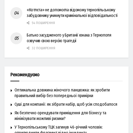
«Котлєта» не допомогла відомому тернопільському
забудовнику уникнути кримінальної відповідальності
54 ПОШИРЕННЯ
Батько засудженого у Британії юнака з Тернополя
озвучив свою версію трагедії
32 ПОШИРЕННЯ
Рекомендуємо
Оптимальна довжина жіночого ланцюжка: як зробити
правильний вибір без попередньої примірки
Суші для компанії: як зібрати набір, щоб усім сподобалося
Як безпечно орендувати приміщення для бізнесу та
мінімізувати можливі ризики?
У Тернопільському ТЦК загинув 46-річний чоловік:
оприлюднили фрагмент відео інциденту