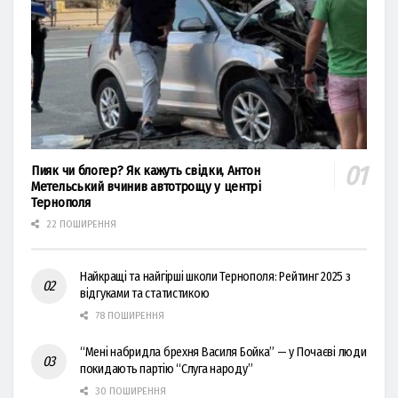
Пияк чи блогер? Як кажуть свідки, Антон
Метельський вчинив автотрощу у центрі
Тернополя
22 ПОШИРЕННЯ
Найкращі та найгірші школи Тернополя: Рейтинг 2025 з
відгуками та статистикою
78 ПОШИРЕННЯ
“Мені набридла брехня Василя Бойка” — у Почаєві люди
покидають партію “Слуга народу”
30 ПОШИРЕННЯ