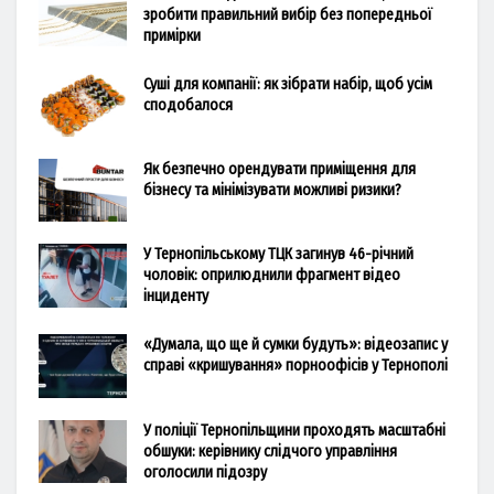
зробити правильний вибір без попередньої
примірки
Суші для компанії: як зібрати набір, щоб усім
сподобалося
Як безпечно орендувати приміщення для
бізнесу та мінімізувати можливі ризики?
У Тернопільському ТЦК загинув 46-річний
чоловік: оприлюднили фрагмент відео
інциденту
«Думала, що ще й сумки будуть»: відеозапис у
справі «кришування» порноофісів у Тернополі
У поліції Тернопільщини проходять масштабні
обшуки: керівнику слідчого управління
оголосили підозру