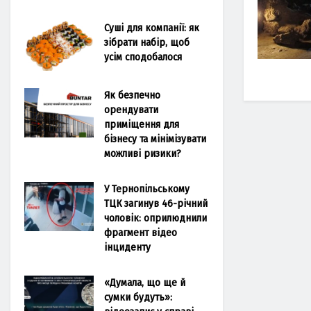
Суші для компанії: як
зібрати набір, щоб
усім сподобалося
Як безпечно
орендувати
приміщення для
бізнесу та мінімізувати
можливі ризики?
У Тернопільському
ТЦК загинув 46-річний
чоловік: оприлюднили
фрагмент відео
інциденту
«Думала, що ще й
сумки будуть»: