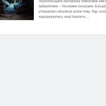
Тернопільщина пронизана глибокими кам’
лабіринтами – гіпсовими печерами. Більшіс
утворились мільйони років тому. Тоді, кол
народжувались наші Карпати. ...