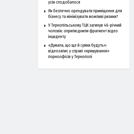
усім сподобалося
Як безпечно орендувати приміщення для
бізнесу та мінімізувати можливі ризики?
У Тернопільському ТЦК загинув 46-річний
чоловік: оприлюднили фрагмент відео
інциденту
«Думала, що ще й сумки будуть»:
відеозапис у справі «кришування»
порноофісів у Тернополі