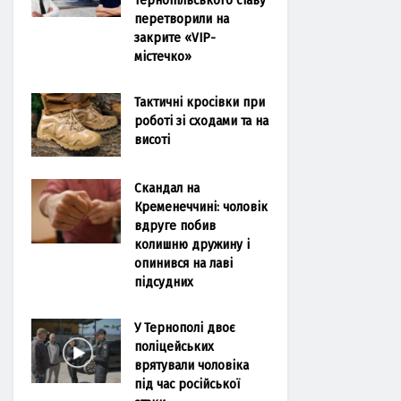
перетворили на
закрите «VIP-
містечко»
Тактичні кросівки при
роботі зі сходами та на
висоті
Скандал на
Кременеччині: чоловік
вдруге побив
колишню дружину і
опинився на лаві
підсудних
У Тернополі двоє
поліцейських
врятували чоловіка
під час російської