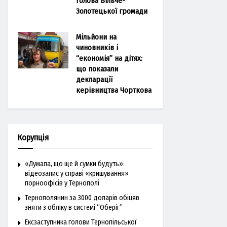
голова Більче-
Золотецької громади
Мільйони на
чиновників і
“економія” на дітях:
що показали
декларації
керівництва Чорткова
Корупція
«Думала, що ще й сумки будуть»:
відеозапис у справі «кришування»
порноофісів у Тернополі
Тернополянин за 3000 доларів обіцяв
зняти з обліку в системі “Оберіг”
Ексзаступника голови Тернопільської