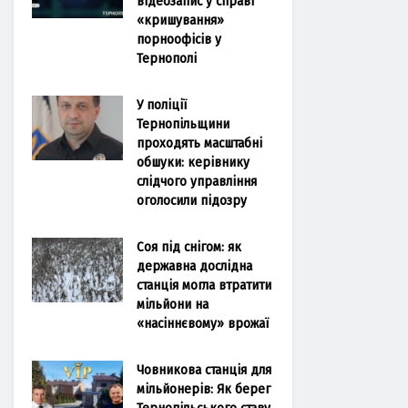
відеозапис у справі
«кришування»
порноофісів у
Тернополі
У поліції
Тернопільщини
проходять масштабні
обшуки: керівнику
слідчого управління
оголосили підозру
Соя під снігом: як
державна дослідна
станція могла втратити
мільйони на
«насіннєвому» врожаї
Човникова станція для
мільйонерів: Як берег
Тернопільського ставу