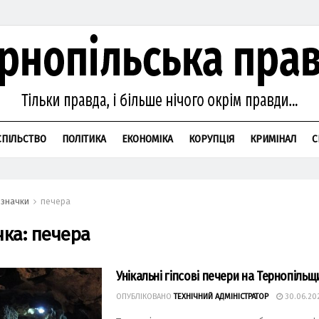
СПІЛЬСТВО
ПОЛІТИКА
ЕКОНОМІКА
КОРУПЦІЯ
КРИМІНАЛ
С
значки
печера
чка:
печера
Унікальні гіпсові печери на Тернопільщи
ОПУБЛІКОВАНО
ТЕХНІЧНИЙ АДМІНІСТРАТОР
30.06.20