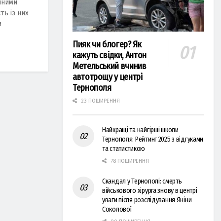
яними
ть із них
и
Пияк чи блогер? Як
кажуть свідки, Антон
Метельський вчинив
автотрощу у центрі
Тернополя
23 ПОШИРЕННЯ
Найкращі та найгірші школи
Тернополя: Рейтинг 2025 з відгуками
та статистикою
78 ПОШИРЕННЯ
Скандал у Тернополі: смерть
військового хірурга знову в центрі
уваги після розслідування Яніни
Соколової