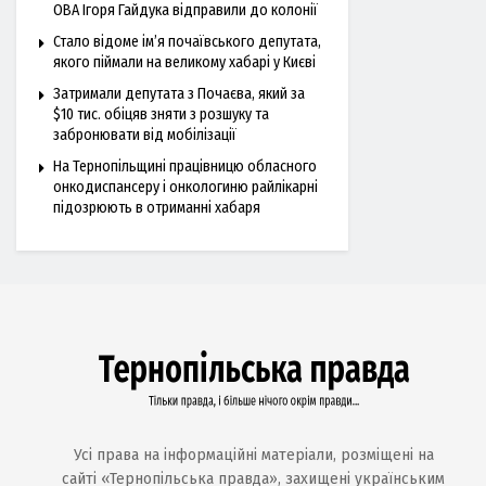
ОВА Ігоря Гайдука відправили до колонії
Стало відоме ім’я почаївського депутата,
якого піймали на великому хабарі у Києві
Затримали депутата з Почаєва, який за
$10 тис. обіцяв зняти з розшуку та
забронювати від мобілізації
На Тернопільщині працівницю обласного
онкодиспансеру і онкологиню райлікарні
підозрюють в отриманні хабаря
Усі права на інформаційні матеріали, розміщені на
сайті «Тернопільська правда», захищені українським