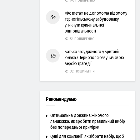
90 ПОШИРЕННЯ
«Котлєта» не допомогла відомому
тернопільському забудовнику
уникнути кримінальної
відповідальності
54 ПОШИРЕННЯ
Батько засудженого у Британії
юнака з Тернополя озвучив свою
версію трагедії
32 ПОШИРЕННЯ
Рекомендуємо
Оптимальна довжина жіночого
ланцюжка: як зробити правильний вибір
без попередньої примірки
Суші для компанії: як зібрати набір, щоб