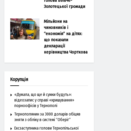
голова Більче-
Золотецької громади
Мільйони на
чиновників і
“економія” на дітях:
що показали
декларації
керівництва Чорткова
Корупція
«Думала, що ще й сумки будуть»:
відеозапис у справі «кришування»
порноофісів у Тернополі
Тернополянин за 3000 доларів обіцяв
зняти з обліку в системі “Оберіг”
Ексзаступника голови Тернопільської