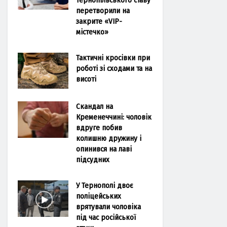
перетворили на
закрите «VIP-
містечко»
Тактичні кросівки при
роботі зі сходами та на
висоті
Скандал на
Кременеччині: чоловік
вдруге побив
колишню дружину і
опинився на лаві
підсудних
У Тернополі двоє
поліцейських
врятували чоловіка
під час російської