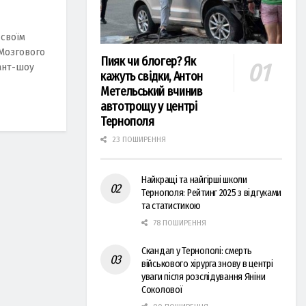
 своїм
Мозгового
Пияк чи блогер? Як
лант-шоу
кажуть свідки, Антон
Метельський вчинив
автотрощу у центрі
Тернополя
23 ПОШИРЕННЯ
Найкращі та найгірші школи
Тернополя: Рейтинг 2025 з відгуками
та статистикою
78 ПОШИРЕННЯ
Скандал у Тернополі: смерть
військового хірурга знову в центрі
уваги після розслідування Яніни
Соколової