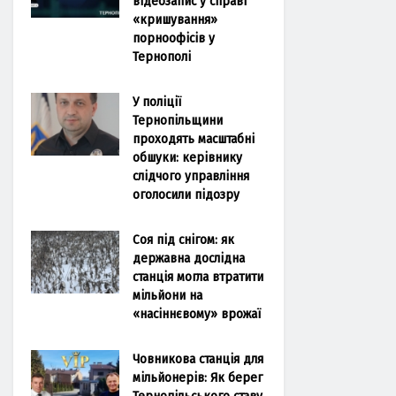
відеозапис у справі
«кришування»
порноофісів у
Тернополі
У поліції
Тернопільщини
проходять масштабні
обшуки: керівнику
слідчого управління
оголосили підозру
Соя під снігом: як
державна дослідна
станція могла втратити
мільйони на
«насіннєвому» врожаї
Човникова станція для
мільйонерів: Як берег
Тернопільського ставу