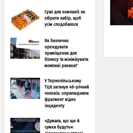
Суші для компанії: як
зібрати набір, щоб
усім сподобалося
Як безпечно
орендувати
приміщення для
бізнесу та мінімізувати
можливі ризики?
У Тернопільському
ТЦК загинув 46-річний
чоловік: оприлюднили
фрагмент відео
інциденту
«Думала, що ще й
сумки будуть»: