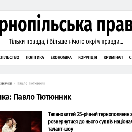
СПІЛЬСТВО
ПОЛІТИКА
ЕКОНОМІКА
КОРУПЦІЯ
КРИМІНАЛ
С
значки
Павло Тютюнник
чка:
Павло Тютюнник
Талановитий 25-річний тернополянин 
розвернутися до нього суддів націона
талант-шоу