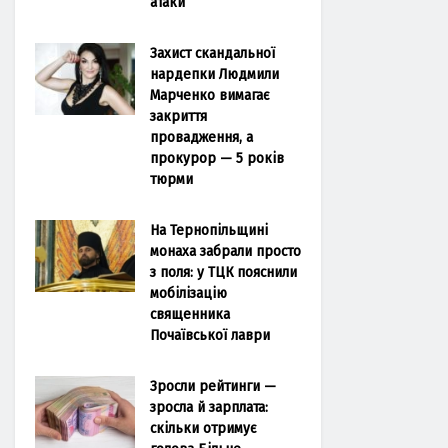
атаки
Захист скандальної
нардепки Людмили
Марченко вимагає
закриття
провадження, а
прокурор — 5 років
тюрми
На Тернопільщині
монаха забрали просто
з поля: у ТЦК пояснили
мобілізацію
священника
Почаївської лаври
Зросли рейтинги —
зросла й зарплата:
скільки отримує