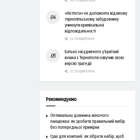
90 ПОШИРЕННЯ
«Котлєта» не допомогла відомому
тернопільському забудовнику
уникнути кримінальної
відповідальності
54 ПОШИРЕННЯ
Батько засудженого у Британії
юнака з Тернополя озвучив свою
версію трагедії
32 ПОШИРЕННЯ
Рекомендуємо
Оптимальна довжина жіночого
ланцюжка: як зробити правильний вибір
без попередньої примірки
Суші для компанії: як зібрати набір, щоб