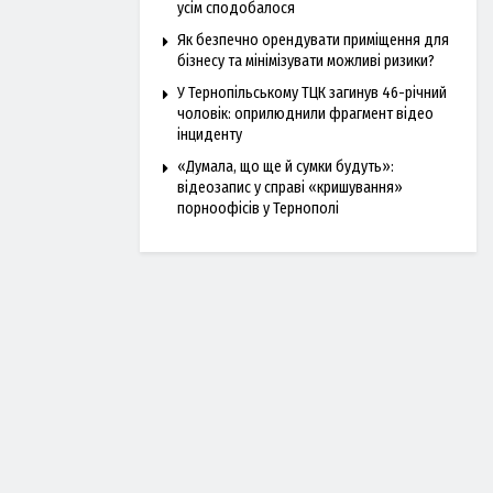
усім сподобалося
Як безпечно орендувати приміщення для
бізнесу та мінімізувати можливі ризики?
У Тернопільському ТЦК загинув 46-річний
чоловік: оприлюднили фрагмент відео
інциденту
«Думала, що ще й сумки будуть»:
відеозапис у справі «кришування»
порноофісів у Тернополі