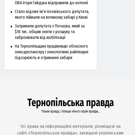
ОВА Ігоря Гайдука відправили до колонії
Стало відоме ім’я почаївського депутата,
якого піймали на великому хабарі у Києві
Затримали депутата з Почаєва, який за
$10 тис. обіцяв зняти з розшуку та
забронювати від мобілізації
На Тернопільщині працівницю обласного
онкодиспансеру і онкологиню райлікарні
підозрюють в отриманні хабаря
Усі права на інформаційні матеріали, розміщені на
сайті «Тернопільська правда», захищені українським