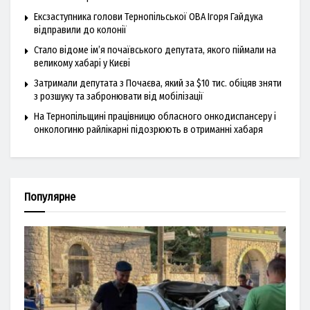
Ексзаступника голови Тернопільської ОВА Ігоря Гайдука
відправили до колонії
Стало відоме ім’я почаївського депутата, якого піймали на
великому хабарі у Києві
Затримали депутата з Почаєва, який за $10 тис. обіцяв зняти
з розшуку та забронювати від мобілізації
На Тернопільщині працівницю обласного онкодиспансеру і
онкологиню райлікарні підозрюють в отриманні хабаря
Популярне