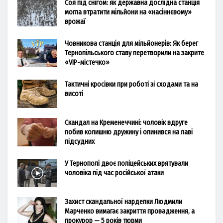
Соя під снігом: як державна дослідна станція
могла втратити мільйони на «насіннєвому»
врожаї
Човникова станція для мільйонерів: Як берег
Тернопільського ставу перетворили на закрите
«VIP-містечко»
Тактичні кросівки при роботі зі сходами та на
висоті
Скандал на Кременеччині: чоловік вдруге
побив колишню дружину і опинився на лаві
підсудних
У Тернополі двоє поліцейських врятували
чоловіка під час російської атаки
Захист скандальної нардепки Людмили
Марченко вимагає закриття провадження, а
прокурор — 5 років тюрми