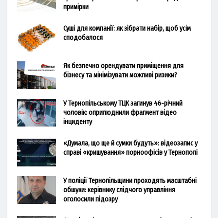
примірки
Суші для компанії: як зібрати набір, щоб усім
сподобалося
Як безпечно орендувати приміщення для
бізнесу та мінімізувати можливі ризики?
У Тернопільському ТЦК загинув 46-річний
чоловік: оприлюднили фрагмент відео
інциденту
«Думала, що ще й сумки будуть»: відеозапис у
справі «кришування» порноофісів у Тернополі
У поліції Тернопільщини проходять масштабні
обшуки: керівнику слідчого управління
оголосили підозру