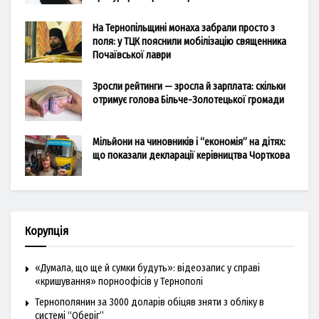
На Тернопільщині монаха забрали просто з
поля: у ТЦК пояснили мобілізацію священника
Почаївської лаври
Зросли рейтинги — зросла й зарплата: скільки
отримує голова Більче-Золотецької громади
Мільйони на чиновників і “економія” на дітях:
що показали декларації керівництва Чорткова
Корупція
«Думала, що ще й сумки будуть»: відеозапис у справі
«кришування» порноофісів у Тернополі
Тернополянин за 3000 доларів обіцяв зняти з обліку в
системі “Оберіг”