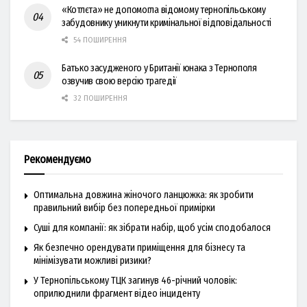
«Котлєта» не допомогла відомому тернопільському
забудовнику уникнути кримінальної відповідальності
54 ПОШИРЕННЯ
Батько засудженого у Британії юнака з Тернополя
озвучив свою версію трагедії
32 ПОШИРЕННЯ
Рекомендуємо
Оптимальна довжина жіночого ланцюжка: як зробити
правильний вибір без попередньої примірки
Суші для компанії: як зібрати набір, щоб усім сподобалося
Як безпечно орендувати приміщення для бізнесу та
мінімізувати можливі ризики?
У Тернопільському ТЦК загинув 46-річний чоловік:
оприлюднили фрагмент відео інциденту